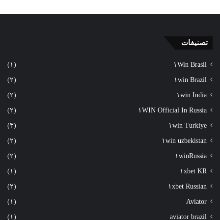
تصنيفات
(١)
١Win Brasil
(٢)
١win Brazil
(٢)
١win India
(٢)
١WIN Official In Russia
(٣)
١win Turkiye
(٢)
١win uzbekistan
(٢)
١winRussia
(١)
١xbet KR
(٢)
١xbet Russian
(١)
Aviator
(١)
aviator brazil