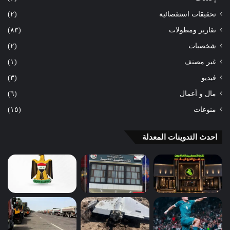
تحقيقات استقصائية
(٢)
تقارير ومطولات
(٨٣)
شخصيات
(٢)
غير مصنف
(١)
فيديو
(٣)
مال و أعمال
(٦)
منوعات
(١٥)
احدث التدوينات المعدلة