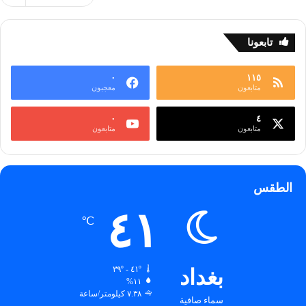
تابعونا
٠
١١٥
متابعون
معجبون
٠
٤
متابعون
متابعون
الطقس
٤١
℃
بغداد
٤١º - ٣٩º
١١%
٧.٣٨ كيلومتر/ساعة
سماء صافية