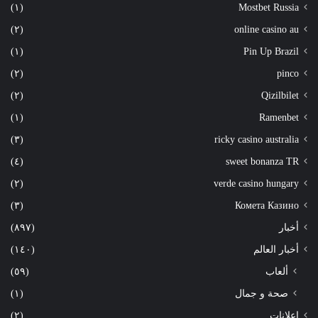
(١)
Mostbet Russia
(٢)
online casino au
(١)
Pin Up Brazil
(٢)
pinco
(٢)
Qizilbilet
(١)
Ramenbet
(٣)
ricky casino australia
(٤)
sweet bonanza TR
(٢)
verde casino hungary
(٣)
Комета Казино
أخبار
(٨٩٧)
أخبار العالم
(١٤٠)
ألعاب
(٥٩)
صحة و جمال
(١)
إعلانات
(٢)