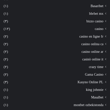
(١)
Basaribet
(١)
bbrbet mx
(٣)
bizzo casino
(١٢)
casino
(٢)
casino en ligne fr
(٢)
casino onlina ca
(٢)
casino online ar
(٢)
casinò online it
(٢)
crazy time
(٢)
Gama Casino
(٣)
Kasyno Online PL
(١)
king johnnie
(١)
Masalbet
(١)
mostbet ozbekistonda