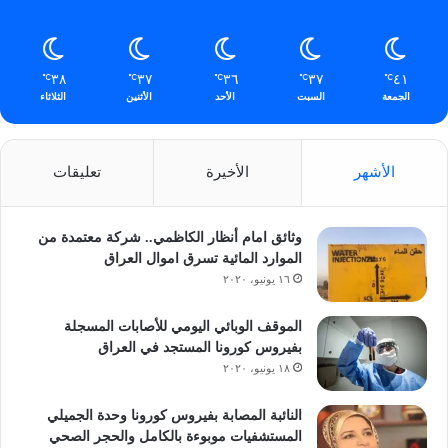
٣٨
٣٧
٣٦
٣٧
٤١
℃
℃
℃
℃
℃
الجمعة
السبت
الأحد
الأثنين
الثلاثاء
الأشهر
الأخيرة
تعليقات
وثائق امام أنظار الكاظمي.. شركة معتمدة من
الموارد المائية تسرق اموال العراق
١٦ يونيو، ٢٠٢٠
الموقف الوبائي اليومي للأصابات المسجلة
بفيروس كورونا المستجد في العراق
١٨ يونيو، ٢٠٢٠
النائبة المصابة بفيروس كورونا وحدة الجميلي
المستشفيات موبوءة بالكامل والحجر الصحي