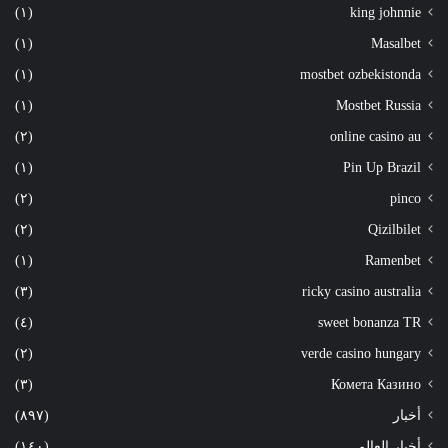
(١)
king johnnie
(١)
Masalbet
(١)
mostbet ozbekistonda
(١)
Mostbet Russia
(٢)
online casino au
(١)
Pin Up Brazil
(٢)
pinco
(٢)
Qizilbilet
(١)
Ramenbet
(٣)
ricky casino australia
(٤)
sweet bonanza TR
(٢)
verde casino hungary
(٣)
Комета Казино
أخبار
(٨٩٧)
أخبار العالم
(١٤٠)