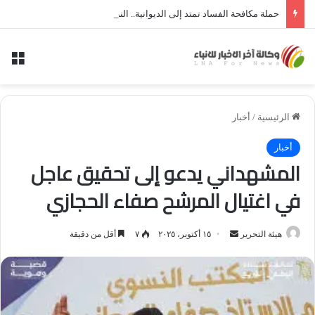
حملة مكافحة الفساد تمتد إلى الديوانية.. النزاهة تعتقل مدير توزيع كهرباء الديوانية السابق ومعاونه
الق
الرئيسية
/
أخبار
أخبار
المشهداني يدعو إلى تحقيق عاجل
في اغتيال المرشح صفاء الحجازي
أرسل
هيئة التحرير
١٥ أكتوبر، ٢٠٢٥
٧
أقل من دقيقة
بريدا
إلكترونيا