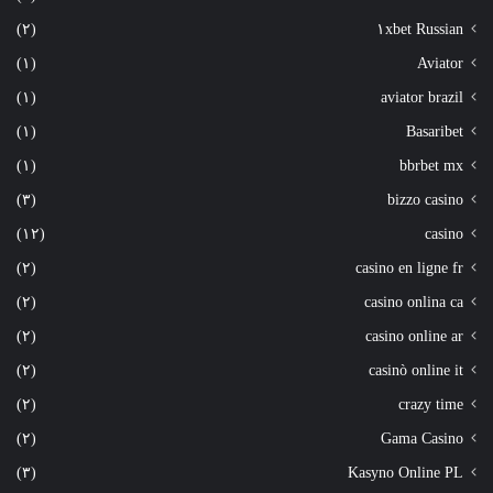
(٢)
١xbet Russian
(١)
Aviator
(١)
aviator brazil
(١)
Basaribet
(١)
bbrbet mx
(٣)
bizzo casino
(١٢)
casino
(٢)
casino en ligne fr
(٢)
casino onlina ca
(٢)
casino online ar
(٢)
casinò online it
(٢)
crazy time
(٢)
Gama Casino
(٣)
Kasyno Online PL