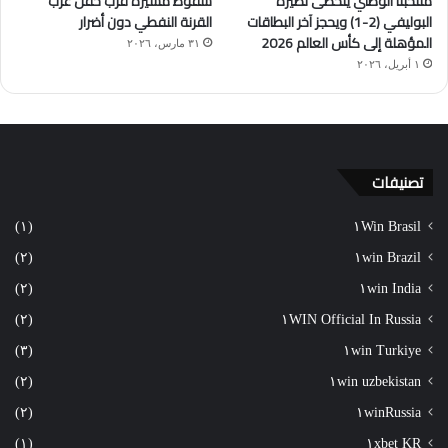
منتخبنا الوطني يتخطّى نظيره
سقوط مسيّرة قرب حقل غرب
البوليفي (2-1) ويحجز آخر البطاقات
القرنة النفطي دون أضرار
المؤهلة إلى كأس العالم 2026
٣١ مارس، ٢٠٢٦
١ أبريل، ٢٠٢٦
تصنيفات
(١)
١Win Brasil
(٢)
١win Brazil
(٢)
١win India
(٢)
١WIN Official In Russia
(٣)
١win Turkiye
(٢)
١win uzbekistan
(٢)
١winRussia
(١)
١xbet KR