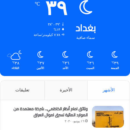
٣٩
℃
بغداد
٣٩º - ٣٨º
١٣%
٧.٧٨ كيلومتر/ساعة
سماء صافية
٣٨
٣٧
٣٦
٣٦
٣٩
℃
℃
℃
℃
℃
الجمعة
السبت
الأحد
الأثنين
الثلاثاء
الأشهر
الأخيرة
تعليقات
وثائق امام أنظار الكاظمي.. شركة معتمدة من
الموارد المائية تسرق اموال العراق
١٦ يونيو، ٢٠٢٠