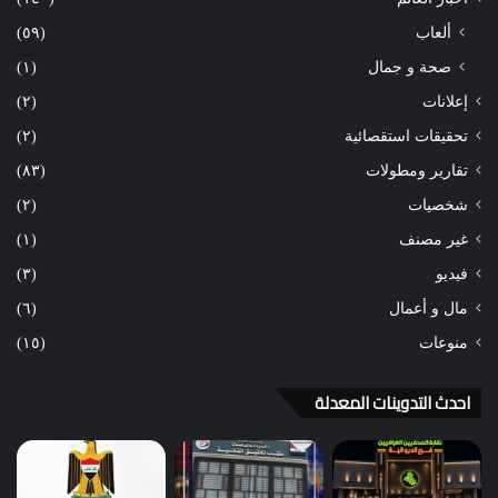
ألعاب
(٥٩)
صحة و جمال
(١)
إعلانات
(٢)
تحقيقات استقصائية
(٢)
تقارير ومطولات
(٨٣)
شخصيات
(٢)
غير مصنف
(١)
فيديو
(٣)
مال و أعمال
(٦)
منوعات
(١٥)
احدث التدوينات المعدلة