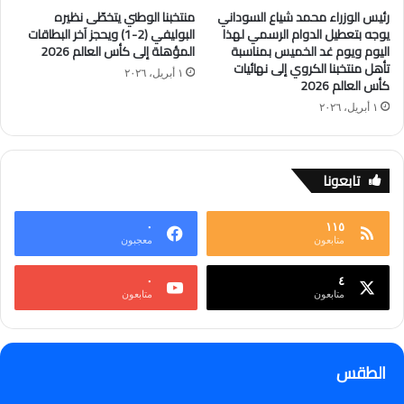
رئيس الوزراء محمد شياع السوداني
منتخبنا الوطني يتخطّى نظيره
يوجه بتعطيل الدوام الرسمي لهذا
البوليفي (2-1) ويحجز آخر البطاقات
اليوم ويوم غد الخميس بمناسبة
المؤهلة إلى كأس العالم 2026
تأهل منتخبنا الكروي إلى نهائيات
١ أبريل، ٢٠٢٦
كأس العالم 2026
١ أبريل، ٢٠٢٦
تابعونا
٠
١١٥
متابعون
معجبون
٠
٤
متابعون
متابعون
الطقس