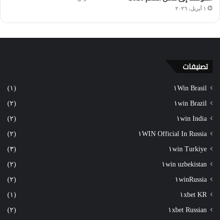
١ أبريل، ٢٠٢٦
تصنيفات
(١)
١Win Brasil
(٢)
١win Brazil
(٢)
١win India
(٢)
١WIN Official In Russia
(٣)
١win Turkiye
(٢)
١win uzbekistan
(٢)
١winRussia
(١)
١xbet KR
(٢)
١xbet Russian