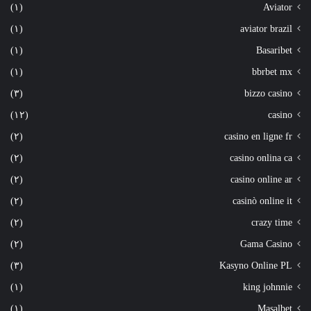
(١)
Aviator
(١)
aviator brazil
(١)
Basaribet
(١)
bbrbet mx
(٣)
bizzo casino
(١٢)
casino
(٢)
casino en ligne fr
(٢)
casino onlina ca
(٢)
casino online ar
(٢)
casinò online it
(٢)
crazy time
(٢)
Gama Casino
(٣)
Kasyno Online PL
(١)
king johnnie
(١)
Masalbet