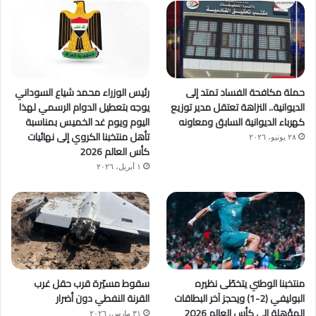
حملة مكافحة الفساد تمتد إلى
رئيس الوزراء محمد شياع السوداني
الديوانية.. النزاهة تعتقل مدير توزيع
يوجه بتعطيل الدوام الرسمي لهذا
كهرباء الديوانية السابق ومعاونه
اليوم ويوم غد الخميس بمناسبة
تأهل منتخبنا الكروي إلى نهائيات
٢٨ يونيو، ٢٠٢٦
كأس العالم 2026
١ أبريل، ٢٠٢٦
منتخبنا الوطني يتخطّى نظيره
سقوط مسيّرة قرب حقل غرب
البوليفي (2-1) ويحجز آخر البطاقات
القرنة النفطي دون أضرار
المؤهلة إلى كأس العالم 2026
٣١ مارس، ٢٠٢٦