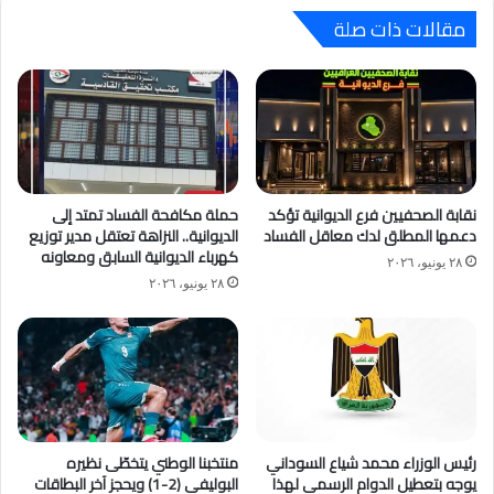
مقالات ذات صلة
نقابة الصحفيين فرع الديوانية تؤكد
حملة مكافحة الفساد تمتد إلى
دعمها المطلق لدك معاقل الفساد
الديوانية.. النزاهة تعتقل مدير توزيع
كهرباء الديوانية السابق ومعاونه
٢٨ يونيو، ٢٠٢٦
٢٨ يونيو، ٢٠٢٦
رئيس الوزراء محمد شياع السوداني
منتخبنا الوطني يتخطّى نظيره
يوجه بتعطيل الدوام الرسمي لهذا
البوليفي (2-1) ويحجز آخر البطاقات