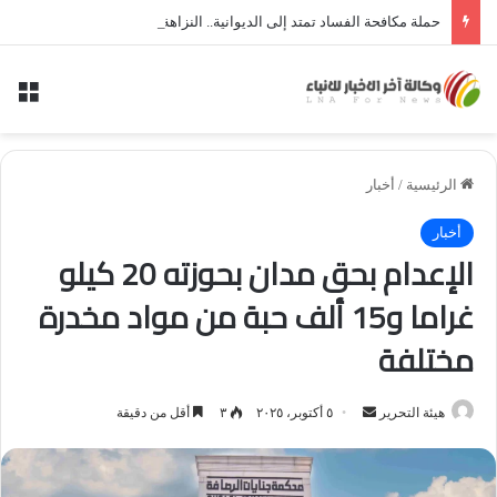
حملة مكافحة الفساد تمتد إلى الديوانية.. النزاهة تعتقل مدير توزيع كهرباء الديوانية السابق ومعاونه
الق
الرئيسية
/
أخبار
أخبار
الإعدام بحق مدان بحوزته 20 كيلو
غراما و15 ألف حبة من مواد مخدرة
مختلفة
أرسل
هيئة التحرير
٥ أكتوبر، ٢٠٢٥
٣
أقل من دقيقة
بريدا
إلكترونيا