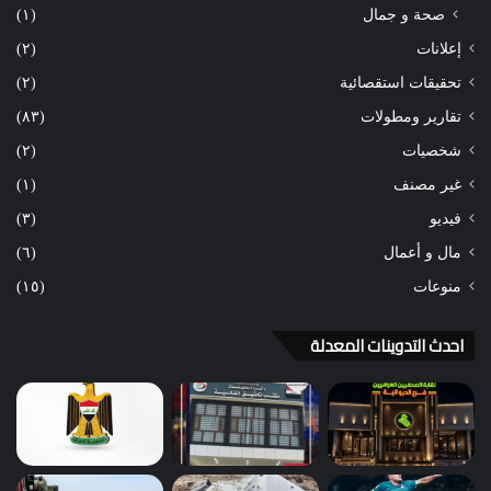
صحة و جمال
(١)
إعلانات
(٢)
تحقيقات استقصائية
(٢)
تقارير ومطولات
(٨٣)
شخصيات
(٢)
غير مصنف
(١)
فيديو
(٣)
مال و أعمال
(٦)
منوعات
(١٥)
احدث التدوينات المعدلة