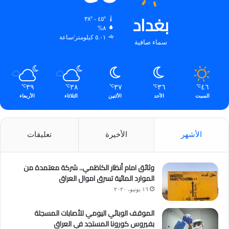
بغداد
٤٥º - ٣٨º
٨%
٥.٠١ كيلومتر/ساعة
سماء صافية
٣٩
٣٨
٣٧
٣٦
٤٦
℃
℃
℃
℃
℃
السبت
الأحد
الأثنين
الثلاثاء
الأربعاء
الأشهر
الأخيرة
تعليقات
وثائق امام أنظار الكاظمي.. شركة معتمدة من
الموارد المائية تسرق اموال العراق
١٦ يونيو، ٢٠٢٠
الموقف الوبائي اليومي للأصابات المسجلة
بفيروس كورونا المستجد في العراق