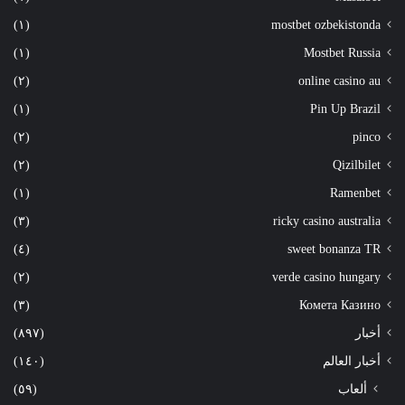
(١)
mostbet ozbekistonda
(١)
Mostbet Russia
(٢)
online casino au
(١)
Pin Up Brazil
(٢)
pinco
(٢)
Qizilbilet
(١)
Ramenbet
(٣)
ricky casino australia
(٤)
sweet bonanza TR
(٢)
verde casino hungary
(٣)
Комета Казино
أخبار
(٨٩٧)
أخبار العالم
(١٤٠)
ألعاب
(٥٩)