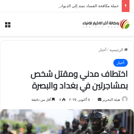
حملة مكافحة الفساد تمتد إلى الديوانية.. النزاهة تعتقل مدير توزيع كهرباء الديوانية السابق ومعاونه
الق
الرئيسية
/
أخبار
أخبار
اختطاف مدني ومقتل شخص
بمشاجرتين في بغداد والبصرة
أرسل
هيئة التحرير
٥ أكتوبر، ٢٠٢٥
٧
أقل من دقيقة
بريدا
إلكترونيا