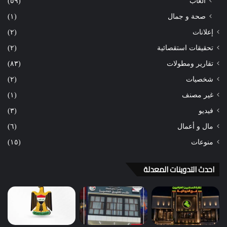
ألعاب
(٥٩)
صحة و جمال
(١)
إعلانات
(٢)
تحقيقات استقصائية
(٢)
تقارير ومطولات
(٨٣)
شخصيات
(٢)
غير مصنف
(١)
فيديو
(٣)
مال و أعمال
(٦)
منوعات
(١٥)
احدث التدوينات المعدلة