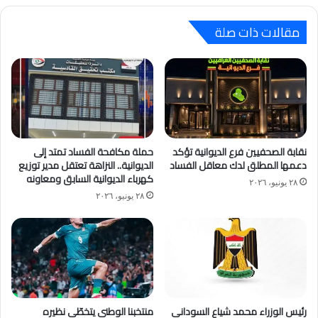
مقالات ذات صلة
نقابة الصحفيين فرع الديوانية تؤكد
حملة مكافحة الفساد تمتد إلى
دعمها المطلق لدك معاقل الفساد
الديوانية.. النزاهة تعتقل مدير توزيع
كهرباء الديوانية السابق ومعاونه
٢٨ يونيو، ٢٠٢٦
٢٨ يونيو، ٢٠٢٦
رئيس الوزراء محمد شياع السوداني
منتخبنا الوطني يتخطّى نظيره