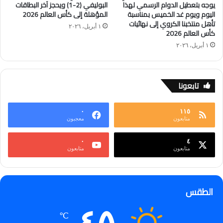
يوجه بتعطيل الدوام الرسمي لهذا
البوليفي (2-1) ويحجز آخر البطاقات
اليوم ويوم غد الخميس بمناسبة
المؤهلة إلى كأس العالم 2026
تأهل منتخبنا الكروي إلى نهائيات
١ أبريل، ٢٠٢٦
كأس العالم 2026
١ أبريل، ٢٠٢٦
تابعونا
٠
١١٥
متابعون
معجبون
٠
٤
متابعون
متابعون
الطقس
℃