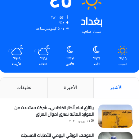
٤٥
بغداد
٤٥º - ٣٨º
٨%
٥.٠١ كيلومتر/ساعة
سماء صافية
٣٩
٣٨
٣٧
٣٦
٤٥
℃
℃
℃
℃
℃
السبت
الأحد
الأثنين
الثلاثاء
الأربعاء
الأشهر
الأخيرة
تعليقات
وثائق امام أنظار الكاظمي.. شركة معتمدة من
الموارد المائية تسرق اموال العراق
١٦ يونيو، ٢٠٢٠
الموقف الوبائي اليومي للأصابات المسجلة