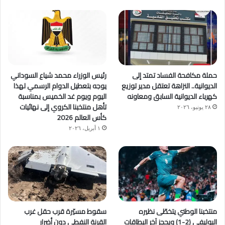
حملة مكافحة الفساد تمتد إلى
رئيس الوزراء محمد شياع السوداني
الديوانية.. النزاهة تعتقل مدير توزيع
يوجه بتعطيل الدوام الرسمي لهذا
كهرباء الديوانية السابق ومعاونه
اليوم ويوم غد الخميس بمناسبة
تأهل منتخبنا الكروي إلى نهائيات
٢٨ يونيو، ٢٠٢٦
كأس العالم 2026
١ أبريل، ٢٠٢٦
منتخبنا الوطني يتخطّى نظيره
سقوط مسيّرة قرب حقل غرب
البوليفي (2-1) ويحجز آخر البطاقات
القرنة النفطي دون أضرار