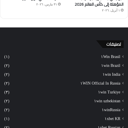
المؤهلة إلى كأس العالم 2026
٣١ مارس، ٢٠٢٦
١ أبريل، ٢٠٢٦
تصنيفات
(١)
١Win Brasil
(٢)
١win Brazil
(٢)
١win India
(٢)
١WIN Official In Russia
(٣)
١win Turkiye
(٢)
١win uzbekistan
(٢)
١winRussia
(١)
١xbet KR
(٢)
١xbet Russian