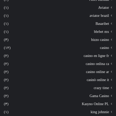
(١)
Aviator
(١)
aviator brazil
(١)
Basaribet
(١)
bbrbet mx
(٣)
bizzo casino
(١٢)
casino
(٢)
casino en ligne fr
(٢)
casino onlina ca
(٢)
casino online ar
(٢)
casinò online it
(٢)
crazy time
(٢)
Gama Casino
(٣)
Kasyno Online PL
(١)
king johnnie