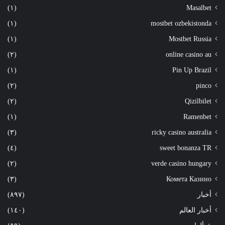
(١)
Masalbet
(١)
mostbet ozbekistonda
(١)
Mostbet Russia
(٢)
online casino au
(١)
Pin Up Brazil
(٢)
pinco
(٢)
Qizilbilet
(١)
Ramenbet
(٣)
ricky casino australia
(٤)
sweet bonanza TR
(٢)
verde casino hungary
(٣)
Комета Казино
أخبار
(٨٩٧)
أخبار العالم
(١٤٠)