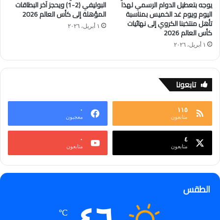
يوجه بتعطيل الدوام الرسمي لهذا
البوليفي (2-1) ويحجز آخر البطاقات
اليوم ويوم غد الخميس بمناسبة
المؤهلة إلى كأس العالم 2026
تأهل منتخبنا الكروي إلى نهائيات
١ أبريل، ٢٠٢٦
كأس العالم 2026
١ أبريل، ٢٠٢٦
تابعونا
٠
١١٥
متابعون
معجبون
٠
٤
متابعون
متابعون
الطقس
℃