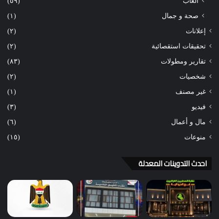
ألعاب
(٥٩)
صحة و جمال
(١)
إعلانات
(٢)
تحقيقات استقصائية
(٢)
تقارير ومطولات
(٨٣)
شخصيات
(٢)
غير مصنف
(١)
فيديو
(٣)
مال و أعمال
(٦)
منوعات
(١٥)
احدث التدوينات المعدلة