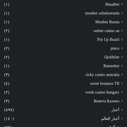
(١)
Masalbet
(١)
mostbet ozbekistonda
(١)
Mostbet Russia
(٢)
online casino au
(١)
Pin Up Brazil
(٢)
pinco
(٢)
Qizilbilet
(١)
Ramenbet
(٣)
ricky casino australia
(٤)
sweet bonanza TR
(٢)
verde casino hungary
(٣)
Комета Казино
أخبار
(٨٩٧)
أخبار العالم
(١٤٠)