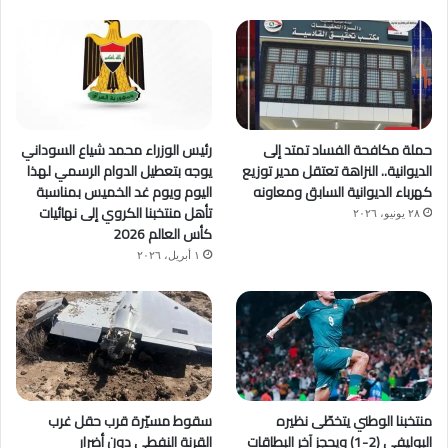
حملة مكافحة الفساد تمتد إلى
رئيس الوزراء محمد شياع السوداني
الديوانية.. النزاهة تعتقل مدير توزيع
يوجه بتعطيل الدوام الرسمي لهذا
كهرباء الديوانية السابق ومعاونه
اليوم ويوم غد الخميس بمناسبة
تأهل منتخبنا الكروي إلى نهائيات
٢٨ يونيو، ٢٠٢٦
كأس العالم 2026
١ أبريل، ٢٠٢٦
منتخبنا الوطني يتخطّى نظيره
سقوط مسيّرة قرب حقل غرب
البوليفي (2-1) ويحجز آخر البطاقات
القرنة النفطي دون أضرار