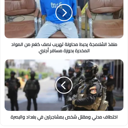
منفذ الشلامجة يحبط محاولة تهريب نصف كغم من المواد
المخدرة بحوزة مسافر أجنبي
اختطاف مدني ومقتل شخص بمشاجرتين في بغداد والبصرة