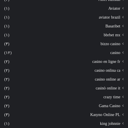
(١)
Aviator
(١)
aviator brazil
(١)
Basaribet
(١)
bbrbet mx
(٣)
bizzo casino
(١٢)
casino
(٢)
casino en ligne fr
(٢)
casino onlina ca
(٢)
casino online ar
(٢)
casinò online it
(٢)
crazy time
(٢)
Gama Casino
(٣)
Kasyno Online PL
(١)
king johnnie