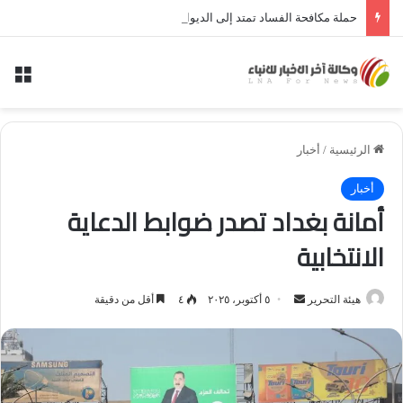
حملة مكافحة الفساد تمتد إلى الديوانية.. النزاهة تعتقل مدير توزيع كهرباء الديوانية السابق ومعاونه
الق
الرئيسية
/
أخبار
أخبار
أمانة بغداد تصدر ضوابط الدعاية
الانتخابية
أرسل
هيئة التحرير
٥ أكتوبر، ٢٠٢٥
٤
أقل من دقيقة
بريدا
إلكترونيا