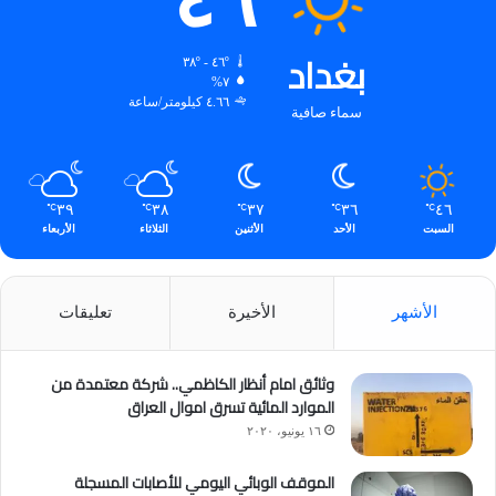
٤٦
بغداد
٤٦º - ٣٨º
٧%
٤.٦٦ كيلومتر/ساعة
سماء صافية
٣٩
٣٨
٣٧
٣٦
٤٦
℃
℃
℃
℃
℃
السبت
الأحد
الأثنين
الثلاثاء
الأربعاء
الأشهر
الأخيرة
تعليقات
وثائق امام أنظار الكاظمي.. شركة معتمدة من
الموارد المائية تسرق اموال العراق
١٦ يونيو، ٢٠٢٠
الموقف الوبائي اليومي للأصابات المسجلة