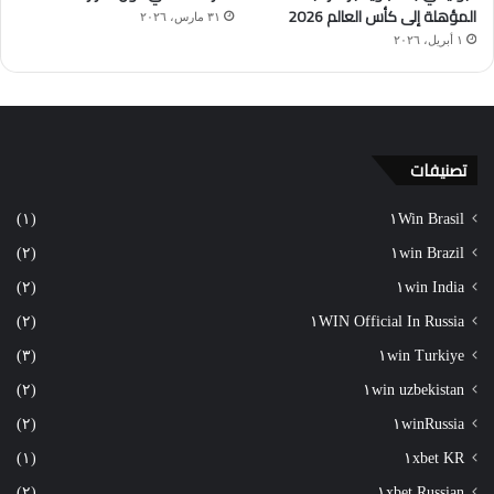
المؤهلة إلى كأس العالم 2026
٣١ مارس، ٢٠٢٦
١ أبريل، ٢٠٢٦
تصنيفات
(١)
١Win Brasil
(٢)
١win Brazil
(٢)
١win India
(٢)
١WIN Official In Russia
(٣)
١win Turkiye
(٢)
١win uzbekistan
(٢)
١winRussia
(١)
١xbet KR
(٢)
١xbet Russian