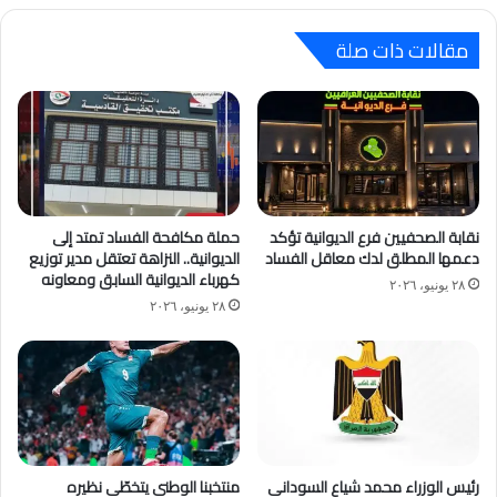
مقالات ذات صلة
نقابة الصحفيين فرع الديوانية تؤكد
حملة مكافحة الفساد تمتد إلى
دعمها المطلق لدك معاقل الفساد
الديوانية.. النزاهة تعتقل مدير توزيع
كهرباء الديوانية السابق ومعاونه
٢٨ يونيو، ٢٠٢٦
٢٨ يونيو، ٢٠٢٦
رئيس الوزراء محمد شياع السوداني
منتخبنا الوطني يتخطّى نظيره