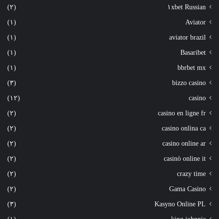
(٢)
١xbet Russian
(١)
Aviator
(١)
aviator brazil
(١)
Basaribet
(١)
bbrbet mx
(٣)
bizzo casino
(١٢)
casino
(٢)
casino en ligne fr
(٢)
casino onlina ca
(٢)
casino online ar
(٢)
casinò online it
(٢)
crazy time
(٢)
Gama Casino
(٣)
Kasyno Online PL