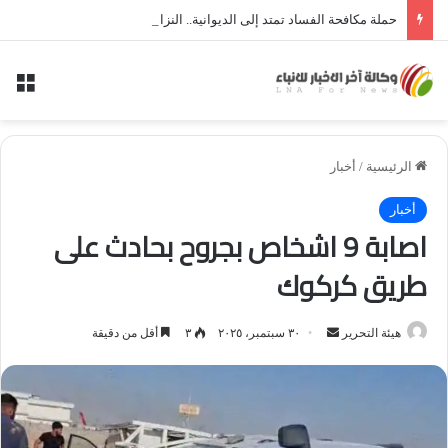
حملة مكافحة الفساد تمتد إلى الديوانية.. النزاهة تعتقل مدير توزيع كهرباء الديوانية السابق ومعاونه
الق
الرئيسية
/
أخبار
أخبار
اصابة 9 اشخاص بجروح بحادث على
طريق كركوك
أرسل
هيئة التحرير
٣٠ سبتمبر، ٢٠٢٥
٣
أقل من دقيقة
بريدا
إلكترونيا