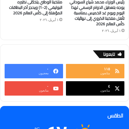
رئيس الوزراء محمد شياع السوداني
منتخبنا الوطني يتخطّى نظيره
يوجه بتعطيل الدوام الرسمي لهذا
البوليفي (2-1) ويحجز آخر البطاقات
اليوم ويوم غد الخميس بمناسبة
المؤهلة إلى كأس العالم 2026
تأهل منتخبنا الكروي إلى نهائيات
١ أبريل، ٢٠٢٦
كأس العالم 2026
١ أبريل، ٢٠٢٦
تابعونا
٠
١١٥
متابعون
معجبون
٠
٤
متابعون
متابعون
الطقس