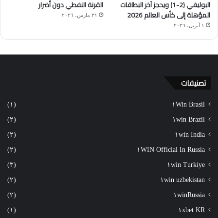
البوليفي (2-1) ويحجز آخر البطاقات
القرنة النفطي دون أضرار
المؤهلة إلى كأس العالم 2026
٣١ مارس، ٢٠٢٦
١ أبريل، ٢٠٢٦
تصنيفات
(١)
١Win Brasil
(٢)
١win Brazil
(٢)
١win India
(٢)
١WIN Official In Russia
(٣)
١win Turkiye
(٢)
١win uzbekistan
(٢)
١winRussia
(١)
١xbet KR