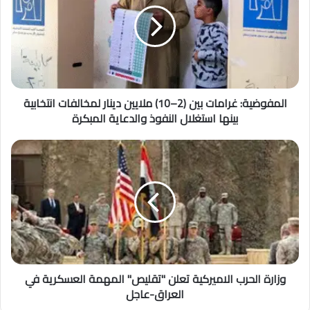
المفوضية: غرامات بين (2–10) ملايين دينار لمخالفات انتخابية
بينها استغلال النفوذ والدعاية المبكرة
وزارة الحرب الاميركية تعلن "تقليص" المهمة العسكرية في
العراق-عاجل