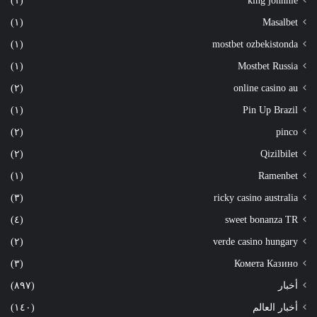
(١)
king johnnie
(١)
Masalbet
(١)
mostbet ozbekistonda
(١)
Mostbet Russia
(٢)
online casino au
(١)
Pin Up Brazil
(٢)
pinco
(٢)
Qizilbilet
(١)
Ramenbet
(٣)
ricky casino australia
(٤)
sweet bonanza TR
(٢)
verde casino hungary
(٣)
Комета Казино
أخبار
(٨٩٧)
أخبار العالم
(١٤٠)