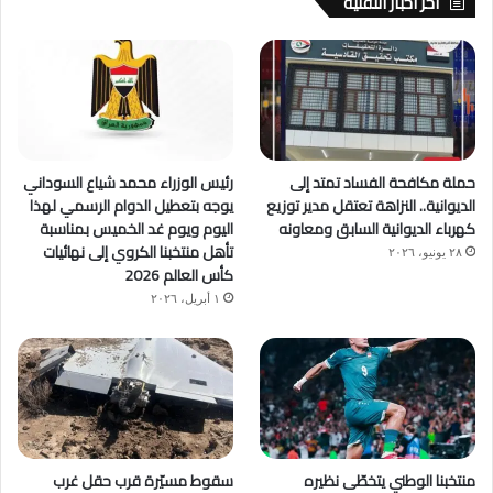
آخر اخبار التقنية
حملة مكافحة الفساد تمتد إلى
رئيس الوزراء محمد شياع السوداني
الديوانية.. النزاهة تعتقل مدير توزيع
يوجه بتعطيل الدوام الرسمي لهذا
كهرباء الديوانية السابق ومعاونه
اليوم ويوم غد الخميس بمناسبة
تأهل منتخبنا الكروي إلى نهائيات
٢٨ يونيو، ٢٠٢٦
كأس العالم 2026
١ أبريل، ٢٠٢٦
منتخبنا الوطني يتخطّى نظيره
سقوط مسيّرة قرب حقل غرب