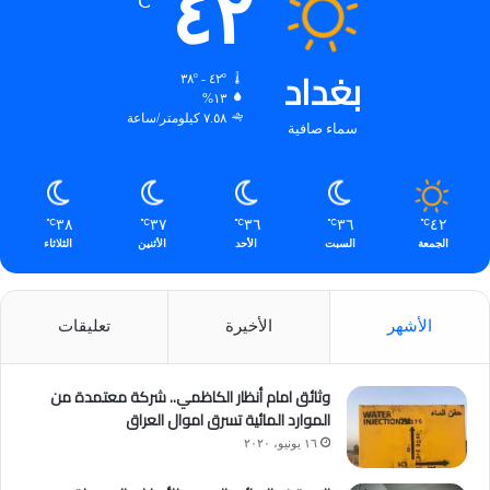
٤٢
℃
بغداد
٤٢º - ٣٨º
١٣%
٧.٥٨ كيلومتر/ساعة
سماء صافية
٣٨
٣٧
٣٦
٣٦
٤٢
℃
℃
℃
℃
℃
الجمعة
السبت
الأحد
الأثنين
الثلاثاء
الأشهر
الأخيرة
تعليقات
وثائق امام أنظار الكاظمي.. شركة معتمدة من
الموارد المائية تسرق اموال العراق
١٦ يونيو، ٢٠٢٠