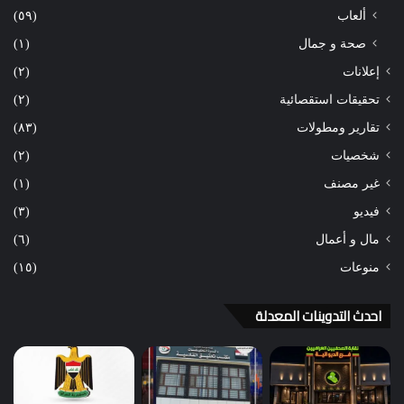
ألعاب
(٥٩)
صحة و جمال
(١)
إعلانات
(٢)
تحقيقات استقصائية
(٢)
تقارير ومطولات
(٨٣)
شخصيات
(٢)
غير مصنف
(١)
فيديو
(٣)
مال و أعمال
(٦)
منوعات
(١٥)
احدث التدوينات المعدلة