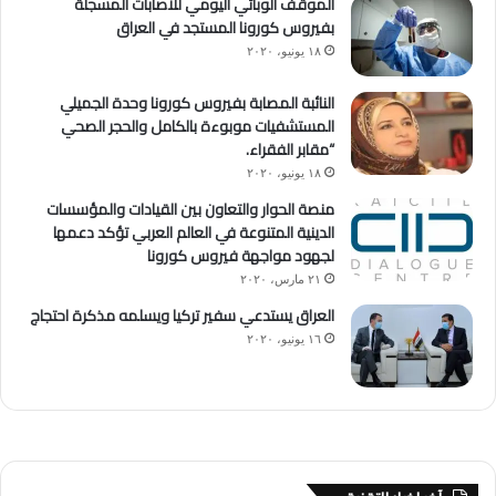
الموقف الوبائي اليومي للأصابات المسجلة
بفيروس كورونا المستجد في العراق
١٨ يونيو، ٢٠٢٠
النائبة المصابة بفيروس كورونا وحدة الجميلي
المستشفيات موبوءة بالكامل والحجر الصحي
“مقابر الفقراء.
١٨ يونيو، ٢٠٢٠
منصة الحوار والتعاون بين القيادات والمؤسسات
الدينية المتنوعة في العالم العربي تؤكد دعمها
لجهود مواجهة فيروس كورونا
٢١ مارس، ٢٠٢٠
العراق يستدعي سفير تركيا ويسلمه مذكرة احتجاج
١٦ يونيو، ٢٠٢٠