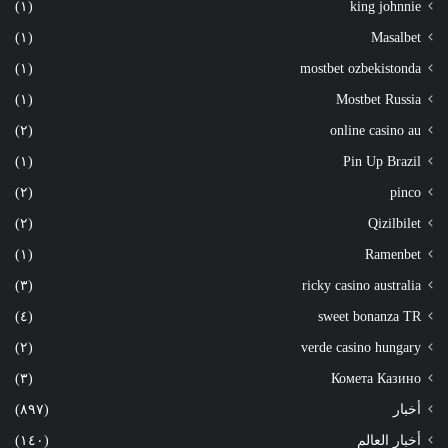
(١)
king johnnie
(١)
Masalbet
(١)
mostbet ozbekistonda
(١)
Mostbet Russia
(٢)
online casino au
(١)
Pin Up Brazil
(٢)
pinco
(٢)
Qizilbilet
(١)
Ramenbet
(٣)
ricky casino australia
(٤)
sweet bonanza TR
(٢)
verde casino hungary
(٣)
Комета Казино
أخبار
(٨٩٧)
أخبار العالم
(١٤٠)