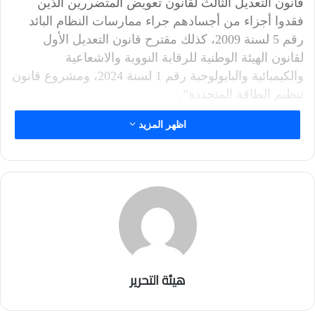
قانون التعديل الثالث لقانون تعويض المتضررين الذين
فقدوا أجزاء من أجسادهم جراء ممارسات النظام البائد
رقم 5 لسنة 2009، كذلك مقترح قانون التعديل الأول
لقانون الهيئة الوطنية للرقابة النووية والاشعاعية
والكيميائية والبايولوجية رقم 1 لسنة 2024، ومشروع قانون
تنظيم الطاقة المتجددة”.
اظهر المزيد
كما تتضمن “التصويت على مشروع قانون تصديق اتفاقية
التشجيع والحماية المتبادلة للاستثمار بين حكومة جمهورية
العراق وحكومة المملكة العربية السعودية، إلى جانب
التصويت على مشروع قانون التعديل الرابع لقانون
الاستثمار الصناعي للقطاعين الخاص والمختلط رقم 20
لسنة 1998″.
وستبدأ الجلسة البرلمانية في الساعة 1:00 ظهر اليوم، في
هيئة التحرير
حال اكتمال النصاب القانوني لانعقادها.
فيما يلي نسخة من جدول أعمال البرلمان: