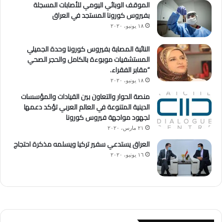
الموقف الوبائي اليومي للأصابات المسجلة
بفيروس كورونا المستجد في العراق
١٨ يونيو، ٢٠٢٠
النائبة المصابة بفيروس كورونا وحدة الجميلي
المستشفيات موبوءة بالكامل والحجر الصحي
“مقابر الفقراء.
١٨ يونيو، ٢٠٢٠
منصة الحوار والتعاون بين القيادات والمؤسسات
الدينية المتنوعة في العالم العربي تؤكد دعمها
لجهود مواجهة فيروس كورونا
٢١ مارس، ٢٠٢٠
العراق يستدعي سفير تركيا ويسلمه مذكرة احتجاج
١٦ يونيو، ٢٠٢٠