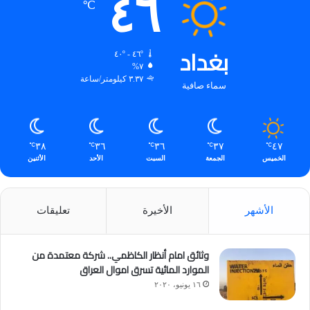
٤٦
℃
بغداد
٤٦º - ٤٠º
٧%
٣.٣٧ كيلومتر/ساعة
سماء صافية
٣٨
٣٦
٣٦
٣٧
٤٧
℃
℃
℃
℃
℃
الخميس
الجمعة
السبت
الأحد
الأثنين
الأشهر
الأخيرة
تعليقات
وثائق امام أنظار الكاظمي.. شركة معتمدة من
الموارد المائية تسرق اموال العراق
١٦ يونيو، ٢٠٢٠