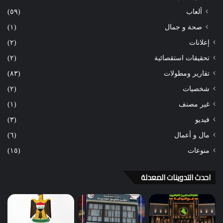
ألعاب
(٥٩)
صحة و جمال
(١)
إعلانات
(٢)
تحقيقات استقصائية
(٢)
تقارير ومطولات
(٨٣)
شخصيات
(٢)
غير مصنف
(١)
فيديو
(٣)
مال و أعمال
(٦)
منوعات
(١٥)
احدث التدوينات المعدلة