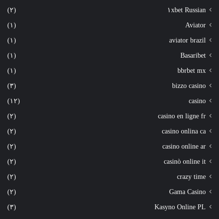
(٢)
١xbet Russian
(١)
Aviator
(١)
aviator brazil
(١)
Basaribet
(١)
bbrbet mx
(٣)
bizzo casino
(١٢)
casino
(٢)
casino en ligne fr
(٢)
casino onlina ca
(٢)
casino online ar
(٢)
casinò online it
(٢)
crazy time
(٢)
Gama Casino
(٣)
Kasyno Online PL