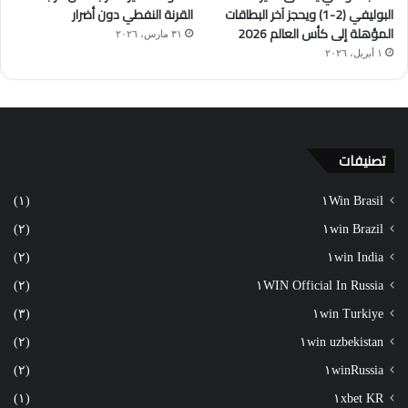
البوليفي (2-1) ويحجز آخر البطاقات
القرنة النفطي دون أضرار
المؤهلة إلى كأس العالم 2026
٣١ مارس، ٢٠٢٦
١ أبريل، ٢٠٢٦
تصنيفات
(١)
١Win Brasil
(٢)
١win Brazil
(٢)
١win India
(٢)
١WIN Official In Russia
(٣)
١win Turkiye
(٢)
١win uzbekistan
(٢)
١winRussia
(١)
١xbet KR