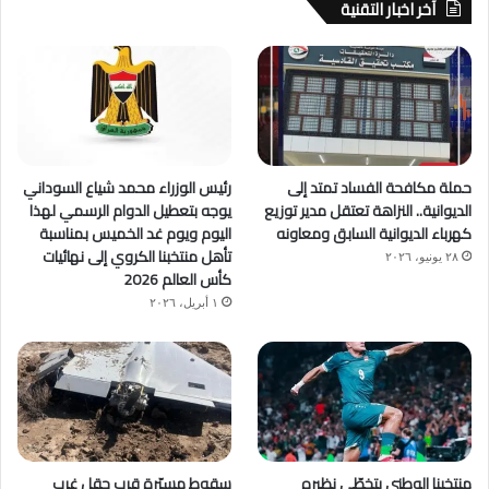
آخر اخبار التقنية
حملة مكافحة الفساد تمتد إلى
رئيس الوزراء محمد شياع السوداني
الديوانية.. النزاهة تعتقل مدير توزيع
يوجه بتعطيل الدوام الرسمي لهذا
كهرباء الديوانية السابق ومعاونه
اليوم ويوم غد الخميس بمناسبة
تأهل منتخبنا الكروي إلى نهائيات
٢٨ يونيو، ٢٠٢٦
كأس العالم 2026
١ أبريل، ٢٠٢٦
منتخبنا الوطني يتخطّى نظيره
سقوط مسيّرة قرب حقل غرب