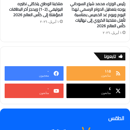
رئيس الوزراء محمد شياع السوداني
منتخبنا الوطني يتخطّى نظيره
يوجه بتعطيل الدوام الرسمي لهذا
البوليفي (2-1) ويحجز آخر البطاقات
اليوم ويوم غد الخميس بمناسبة
المؤهلة إلى كأس العالم 2026
تأهل منتخبنا الكروي إلى نهائيات
١ أبريل، ٢٠٢٦
كأس العالم 2026
١ أبريل، ٢٠٢٦
تابعونا
٠
١١٥
متابعون
معجبون
٠
٤
متابعون
متابعون
الطقس