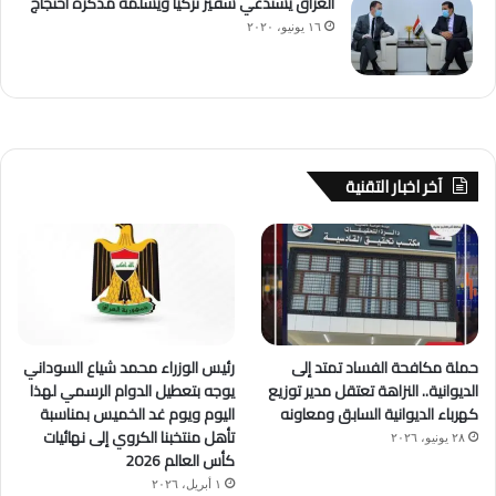
العراق يستدعي سفير تركيا ويسلمه مذكرة احتجاج
١٦ يونيو، ٢٠٢٠
آخر اخبار التقنية
حملة مكافحة الفساد تمتد إلى
رئيس الوزراء محمد شياع السوداني
الديوانية.. النزاهة تعتقل مدير توزيع
يوجه بتعطيل الدوام الرسمي لهذا
كهرباء الديوانية السابق ومعاونه
اليوم ويوم غد الخميس بمناسبة
تأهل منتخبنا الكروي إلى نهائيات
٢٨ يونيو، ٢٠٢٦
كأس العالم 2026
١ أبريل، ٢٠٢٦