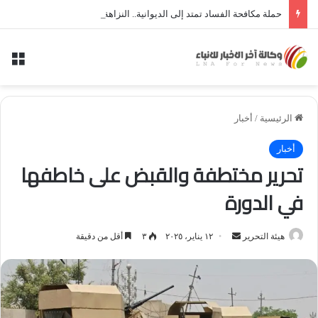
حملة مكافحة الفساد تمتد إلى الديوانية.. النزاهة تعتقل مدير توزيع كهرباء الديوانية السابق ومعاونه
الق
الرئيسية
/
أخبار
أخبار
تحرير مختطفة والقبض على خاطفها
في الدورة
أرسل
هيئة التحرير
١٢ يناير، ٢٠٢٥
٣
أقل من دقيقة
بريدا
إلكترونيا