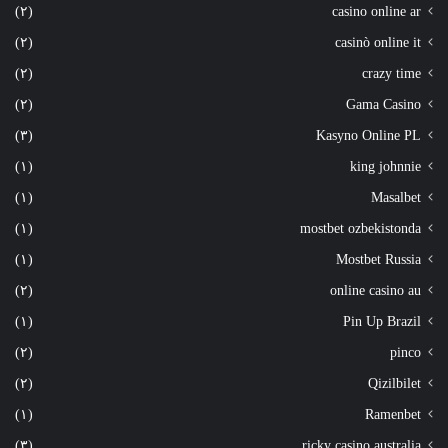
(٢)
casino online ar
(٢)
casinò online it
(٢)
crazy time
(٢)
Gama Casino
(٣)
Kasyno Online PL
(١)
king johnnie
(١)
Masalbet
(١)
mostbet ozbekistonda
(١)
Mostbet Russia
(٢)
online casino au
(١)
Pin Up Brazil
(٢)
pinco
(٢)
Qizilbilet
(١)
Ramenbet
(٣)
ricky casino australia