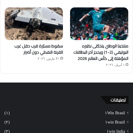
منتخبنا الوطني يتخطّى نظيره
سقوط مسيّرة قرب حقل غرب
البوليفي (2-1) ويحجز آخر البطاقات
القرنة النفطي دون أضرار
المؤهلة إلى كأس العالم 2026
٣١ مارس، ٢٠٢٦
١ أبريل، ٢٠٢٦
تصنيفات
(١)
١Win Brasil
(٢)
١win Brazil
(٢)
١win India