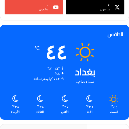
٠
٤
متابعون
متابعون
الطقس
٤٤
℃
بغداد
٤٤º - ٣٨º
٨%
٧.٤٢ كيلومتر/ساعة
سماء صافية
٣٨
٣٨
٣٧
٣٦
٤٤
℃
℃
℃
℃
℃
السبت
الأحد
الأثنين
الثلاثاء
الأربعاء