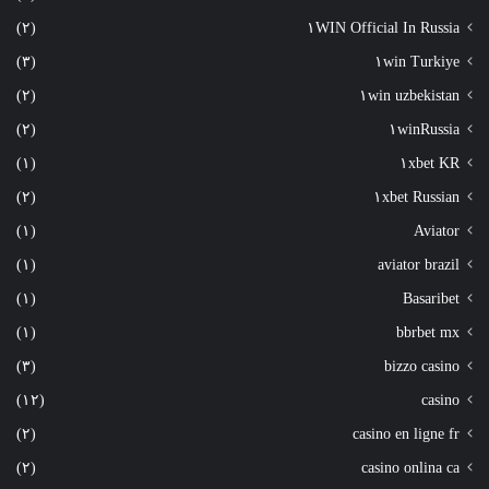
(٢)
١WIN Official In Russia
(٣)
١win Turkiye
(٢)
١win uzbekistan
(٢)
١winRussia
(١)
١xbet KR
(٢)
١xbet Russian
(١)
Aviator
(١)
aviator brazil
(١)
Basaribet
(١)
bbrbet mx
(٣)
bizzo casino
(١٢)
casino
(٢)
casino en ligne fr
(٢)
casino onlina ca