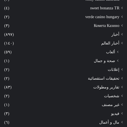
(٤)
sweet bonanza TR
(٢)
verde casino hungary
(٣)
Комета Казино
أخبار
(٨٩٧)
أخبار العالم
(١٤٠)
ألعاب
(٥٩)
صحة و جمال
(١)
إعلانات
(٢)
تحقيقات استقصائية
(٢)
تقارير ومطولات
(٨٣)
شخصيات
(٢)
غير مصنف
(١)
فيديو
(٣)
مال و أعمال
(٦)