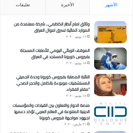
الأشهر
الأخيرة
تعليقات
وثائق امام أنظار الكاظمي.. شركة معتمدة من
الموارد المائية تسرق اموال العراق
١٦ يونيو، ٢٠٢٠
الموقف الوبائي اليومي للأصابات المسجلة
بفيروس كورونا المستجد في العراق
١٨ يونيو، ٢٠٢٠
النائبة المصابة بفيروس كورونا وحدة الجميلي
المستشفيات موبوءة بالكامل والحجر الصحي
“مقابر الفقراء.
١٨ يونيو، ٢٠٢٠
منصة الحوار والتعاون بين القيادات والمؤسسات
الدينية المتنوعة في العالم العربي تؤكد دعمها
لجهود مواجهة فيروس كورونا
٢١ مارس، ٢٠٢٠