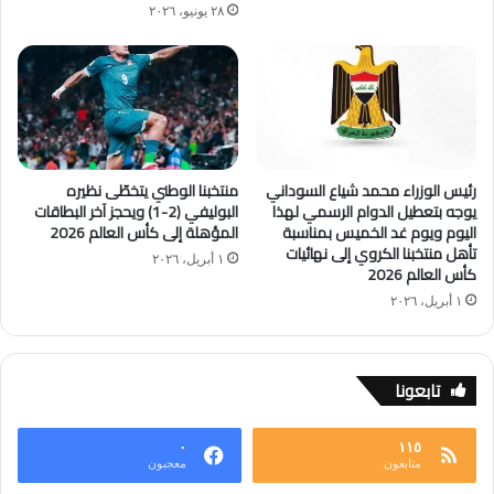
٢٨ يونيو، ٢٠٢٦
رئيس الوزراء محمد شياع السوداني
منتخبنا الوطني يتخطّى نظيره
يوجه بتعطيل الدوام الرسمي لهذا
البوليفي (2-1) ويحجز آخر البطاقات
اليوم ويوم غد الخميس بمناسبة
المؤهلة إلى كأس العالم 2026
تأهل منتخبنا الكروي إلى نهائيات
١ أبريل، ٢٠٢٦
كأس العالم 2026
١ أبريل، ٢٠٢٦
تابعونا
٠
١١٥
متابعون
معجبون