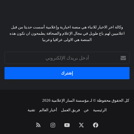
وكالة اخر الاخبار للانباء هي منصة اخبارية وإعلامية أسست حديثا من قبل
اعلاميين لهم باع طويل في مجال الإعلام والصحافة يطمحون ان تكون هذه
المنصة هي الاولى عراقيا وعربيا
أدخل
بريدك
الإلكتروني
كل الحقوق محفوظة © لـ
مؤسسة المنار الإعلامية
2026
الرئيسية
عن
فريق العمل
أخبار العالم
تقنية
فيسبوك
X
يوتيوب
انستقرام
ملخص