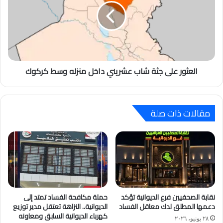
العثور على جثة شاب عشريني داخل منزله وسط كركوك
مقالات ذات صلة
نقابة الصحفيين فرع الديوانية تؤكد
حملة مكافحة الفساد تمتد إلى
دعمها المطلق لدك معاقل الفساد
الديوانية.. النزاهة تعتقل مدير توزيع
كهرباء الديوانية السابق ومعاونه
٢٨ يونيو، ٢٠٢٦