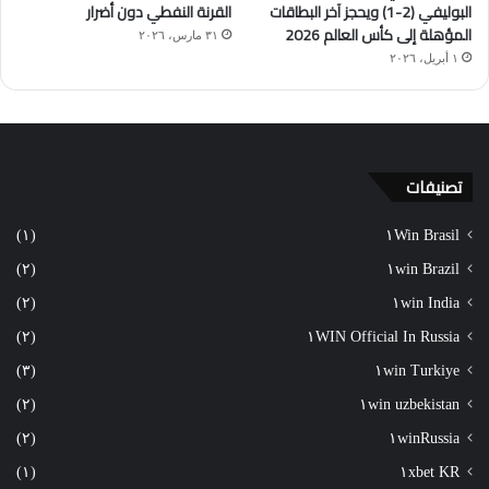
البوليفي (2-1) ويحجز آخر البطاقات
القرنة النفطي دون أضرار
المؤهلة إلى كأس العالم 2026
٣١ مارس، ٢٠٢٦
١ أبريل، ٢٠٢٦
تصنيفات
(١)
١Win Brasil
(٢)
١win Brazil
(٢)
١win India
(٢)
١WIN Official In Russia
(٣)
١win Turkiye
(٢)
١win uzbekistan
(٢)
١winRussia
(١)
١xbet KR