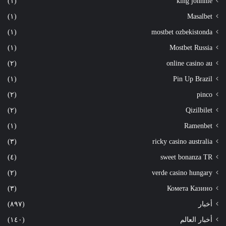
(١)
king johnnie
(١)
Masalbet
(١)
mostbet ozbekistonda
(١)
Mostbet Russia
(٢)
online casino au
(١)
Pin Up Brazil
(٢)
pinco
(٢)
Qizilbilet
(١)
Ramenbet
(٣)
ricky casino australia
(٤)
sweet bonanza TR
(٢)
verde casino hungary
(٣)
Комета Казино
أخبار
(٨٩٧)
أخبار العالم
(١٤٠)