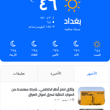
٤٦
℃
بغداد
٤٦º - ٣٨º
٧%
٦.٥٧ كيلومتر/ساعة
سماء صافية
٣٨
٣٨
٣٧
٣٦
٤٤
℃
℃
℃
℃
℃
السبت
الأحد
الأثنين
الثلاثاء
الأربعاء
الأشهر
الأخيرة
تعليقات
وثائق امام أنظار الكاظمي.. شركة معتمدة من
الموارد المائية تسرق اموال العراق
١٦ يونيو، ٢٠٢٠