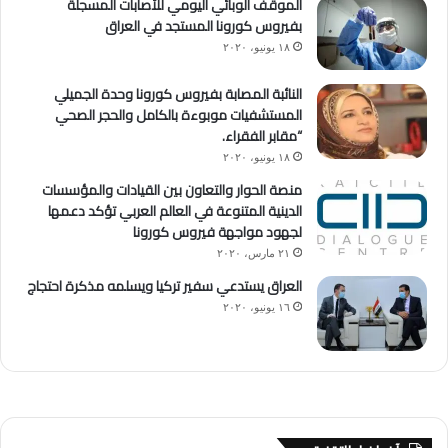
الموقف الوبائي اليومي للأصابات المسجلة
بفيروس كورونا المستجد في العراق
١٨ يونيو، ٢٠٢٠
النائبة المصابة بفيروس كورونا وحدة الجميلي
المستشفيات موبوءة بالكامل والحجر الصحي
“مقابر الفقراء.
١٨ يونيو، ٢٠٢٠
منصة الحوار والتعاون بين القيادات والمؤسسات
الدينية المتنوعة في العالم العربي تؤكد دعمها
لجهود مواجهة فيروس كورونا
٢١ مارس، ٢٠٢٠
العراق يستدعي سفير تركيا ويسلمه مذكرة احتجاج
١٦ يونيو، ٢٠٢٠