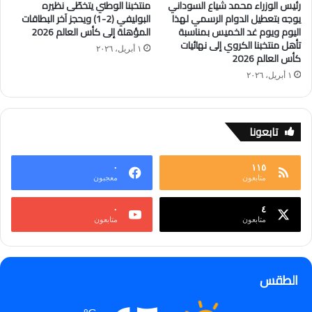
رئيس الوزراء محمد شياع السوداني
منتخبنا الوطني يتخطّى نظيره
يوجه بتعطيل الدوام الرسمي لهذا
البوليفي (2-1) ويحجز آخر البطاقات
اليوم ويوم غد الخميس بمناسبة
المؤهلة إلى كأس العالم 2026
تأهل منتخبنا الكروي إلى نهائيات
١ أبريل، ٢٠٢٦
كأس العالم 2026
١ أبريل، ٢٠٢٦
تابعونا
٠
١١٥
متابعون
معجبون
٠
٤
متابعون
متابعون
الطقس