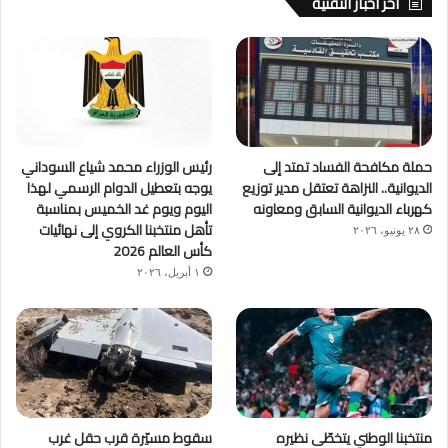
آخر اخبار التقنية
حملة مكافحة الفساد تمتد إلى
رئيس الوزراء محمد شياع السوداني
الديوانية.. النزاهة تعتقل مدير توزيع
يوجه بتعطيل الدوام الرسمي لهذا
كهرباء الديوانية السابق ومعاونه
اليوم ويوم غد الخميس بمناسبة
تأهل منتخبنا الكروي إلى نهائيات
٢٨ يونيو، ٢٠٢٦
كأس العالم 2026
١ أبريل، ٢٠٢٦
منتخبنا الوطني يتخطّى نظيره
سقوط مسيّرة قرب حقل غرب