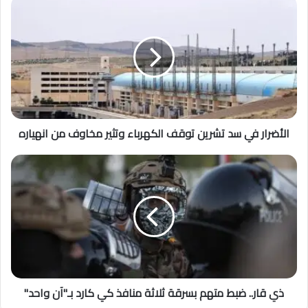
الأضرار في سد تشرين توقف الكهرباء وتثير مخاوف من انهياره
ذي قار.. ضبط متهم بسرقة ثلاثة منافذ كي كارد بـ"آن واحد"