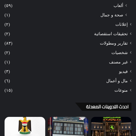
ألعاب
(٥٩)
صحة و جمال
(١)
إعلانات
(٢)
تحقيقات استقصائية
(٢)
تقارير ومطولات
(٨٣)
شخصيات
(٢)
غير مصنف
(١)
فيديو
(٣)
مال و أعمال
(٦)
منوعات
(١٥)
احدث التدوينات المعدلة