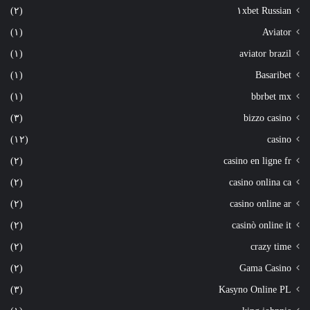
(٢)
١xbet Russian
(١)
Aviator
(١)
aviator brazil
(١)
Basaribet
(١)
bbrbet mx
(٣)
bizzo casino
(١٢)
casino
(٢)
casino en ligne fr
(٢)
casino onlina ca
(٢)
casino online ar
(٢)
casinò online it
(٢)
crazy time
(٢)
Gama Casino
(٣)
Kasyno Online PL