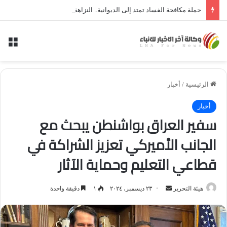
حملة مكافحة الفساد تمتد إلى الديوانية.. النزاهة تعتقل مدير توزيع كهرباء الديوانية السابق ومعاونه
الق
الرئيسية
/
أخبار
أخبار
سفير العراق بواشنطن يبحث مع
الجانب الأميركي تعزيز الشراكة في
قطاعي التعليم وحماية الآثار
أرسل
هيئة التحرير
٢٣ ديسمبر، ٢٠٢٤
١
دقيقة واحدة
بريدا
إلكترونيا