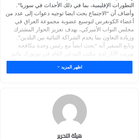
التطورات الإقليمية، بما في ذلك الأحداث في سوريا”.
وأضاف أن “الاجتماع بحث ايضا توجيه دعوات إلى عدد من
أعضاء الكونغرس لتوسيع عضوية مجموعة العراق في
مجلس النواب الأميركي، بهدف تعزيز الحوار المشترك
وزيادة التعاون بما يخدم الشراكة الثنائية بين البلدين”.
وتابع السفير أنه “بحث ايضاً مع رئيس وحدة مكافحة
تهريب الآثار لدى مكتب المدعي العام في نيويورك ماثيو
بوغدانوس، التعاون بين العراق والولايات المتحدة في
اظهر المزيد
استعادة الآثار العراقية المهربة ومكافحة التجارة غير
القانونية بالآثار، وتوطيد وتسريع نقاط الاتصال لتعزيز جهود
مكافحة التهريب”، مثمنا “جهود بوغدانوس في حماية
التراث الثقافي وإعادة الكنوز المسروقة إلى موطنها”.
وأشار الخير الله الى أنه “التقى رئيس متحف
المتروبوليتان ماكس هولين، وبحث معه تأسيس شراكة
استراتيجية بين المتحف الوطني العراقي والمتحف
المتروبوليتان، تشمل توظيف أحدث التقنيات لتعزيز تجربة
هيئة التحرير
المتاحف العراقية، وفتح آفاق جديدة للتعاون الثقافي