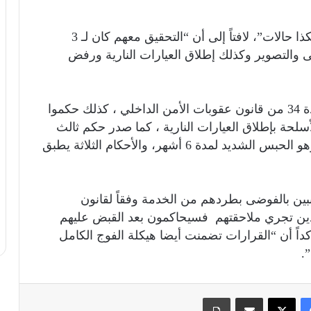
وأكد أن “وزارة الداخلية لن تتساهل مع مثل هكذا حالات”، لافتاً إلى أن “التحقيق معهم كان لـ 3
ى والتصوير وكذلك إطلاق العيارات النارية ورفض
وأكمل أن “الحكم صدر على 5 منهم وفق المادة 34 من قانون عقوبات الأمن الداخلي ، كذلك حكموا
لحة بإطلاق العيارات النارية ، كما صدر حكم ثالث
باثنين من المتهمين لقيامهما بالتصوير والنشر وهو الحبس الشديد لمدة 6 أشهر، والأحكام الثلاثة يطبق
بين بالفوضى بطردهم من الخدمة وفقاً لقانون
والذين تجري ملاحقتهم فسيحاكمون بعد القبض عليهم
اً أن “القرارات تضمنت أيضا هيكلة الفوج الكامل
.
فيسبوك
X
مشاركة عبر البريد
طباعة