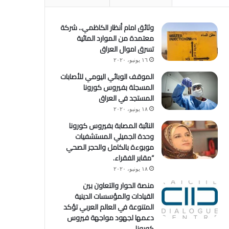
وثائق امام أنظار الكاظمي.. شركة
معتمدة من الموارد المائية
تسرق اموال العراق
١٦ يونيو، ٢٠٢٠
الموقف الوبائي اليومي للأصابات
المسجلة بفيروس كورونا
المستجد في العراق
١٨ يونيو، ٢٠٢٠
النائبة المصابة بفيروس كورونا
وحدة الجميلي المستشفيات
موبوءة بالكامل والحجر الصحي
“مقابر الفقراء.
١٨ يونيو، ٢٠٢٠
منصة الحوار والتعاون بين
القيادات والمؤسسات الدينية
المتنوعة في العالم العربي تؤكد
دعمها لجهود مواجهة فيروس
كورونا