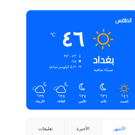
الطقس
٤٦
℃
بغداد
٤٦º - ٣٨º
٧%
٥.٢١ كيلومتر/ساعة
سماء صافية
٣٩
٣٨
٣٧
٣٦
٤٦
℃
℃
℃
℃
℃
السبت
الأحد
الأثنين
الثلاثاء
الأربعاء
الأشهر
الأخيرة
تعليقات