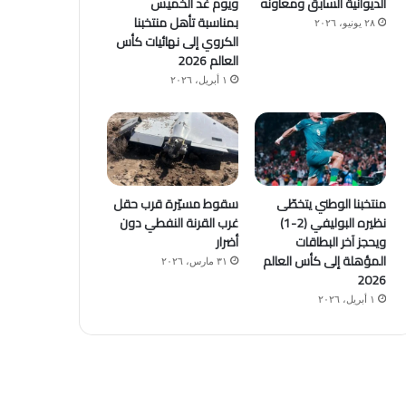
الديوانية السابق ومعاونه
ويوم غد الخميس
بمناسبة تأهل منتخبنا
٢٨ يونيو، ٢٠٢٦
الكروي إلى نهائيات كأس
العالم 2026
١ أبريل، ٢٠٢٦
منتخبنا الوطني يتخطّى
سقوط مسيّرة قرب حقل
نظيره البوليفي (2-1)
غرب القرنة النفطي دون
ويحجز آخر البطاقات
أضرار
المؤهلة إلى كأس العالم
٣١ مارس، ٢٠٢٦
2026
١ أبريل، ٢٠٢٦