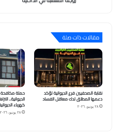
زوجته المنتسبة في الداخلية
مقالات ذات صلة
نقابة الصحفيين فرع الديوانية تؤكد
حملة مكافحة ا
دعمها المطلق لدك معاقل الفساد
الديوانية.. النز
كهرباء الديوان
٢٨ يونيو، ٢٠٢٦
٢٨ يونيو، ٢٠٢٦