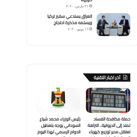
٢١ مارس، ٢٠٢٠
العراق يستدعي سفير تركيا
ويسلمه مذكرة احتجاج
١٦ يونيو، ٢٠٢٠
آخر اخبار التقنية
حملة مكافحة الفساد
رئيس الوزراء محمد شياع
تمتد إلى الديوانية.. النزاهة
السوداني يوجه بتعطيل
تعتقل مدير توزيع كهرباء
الدوام الرسمي لهذا اليوم