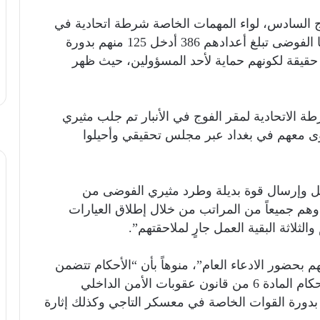
ج السادس، لواء المهمات الخاصة شرطة اتحادية في
قضاء الكرمة بمحافظة الأنبار الذي حصلت فيها الفوضى تبلغ أعدادهم 386 أدخل 125 منهم بدورة
حقيقة لكونهم حماية لأحد المسؤولين، حيث ظهر
رطة الاتحادية لمقر الفوج في الأنبار تم جلب مثيري
عالي المستوى معهم في بغداد عبر مجلس تحقيقي وأحيلوا
مل وإرسال قوة بديلة وطرد مثيري الفوضى من
دمة”، مشيراً إلى أنه ” تم الوصول إلى 15، وهم جميعاً من المراتب من خلال إطلاق العيارات
 الحكم صدر بحق 12 بعد إدانتهم بحضور الادعاء العام”، منوهاً بأن “الأحكام تتضمن
الحبس الشديد لمدة 3 سنوات و6 أشهر وفق أحكام المادة 6 من قانون عقوبات الأمن الداخلي
ك بدورة القوات الخاصة في معسكر التاجي وكذلك إثارة