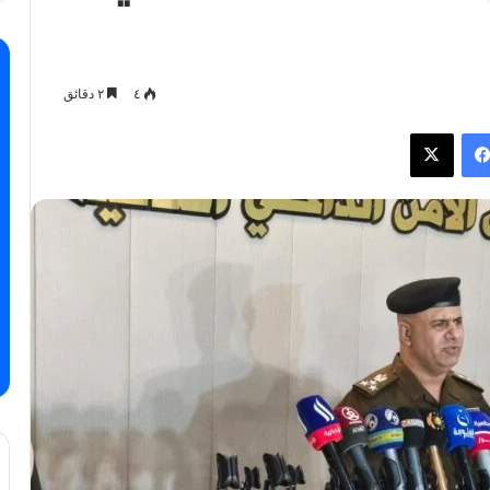
٤
٢ دقائق
فيسبوك
X