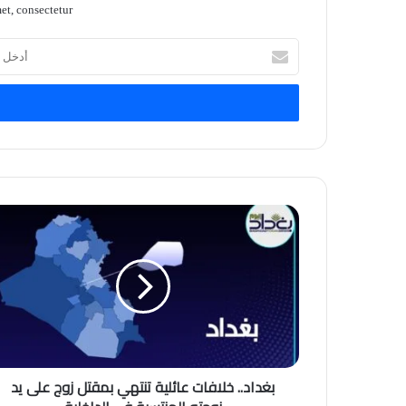
t, consectetur.
أدخل
بريدك
الإلكتروني
بغداد.. خلافات عائلية تنتهي بمقتل زوج على يد