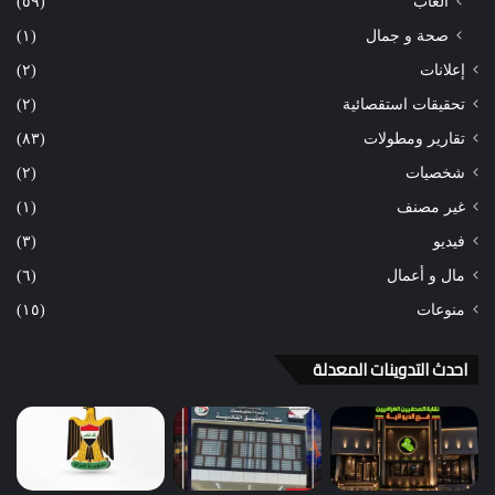
ألعاب
(٥٩)
صحة و جمال
(١)
إعلانات
(٢)
تحقيقات استقصائية
(٢)
تقارير ومطولات
(٨٣)
شخصيات
(٢)
غير مصنف
(١)
فيديو
(٣)
مال و أعمال
(٦)
منوعات
(١٥)
احدث التدوينات المعدلة