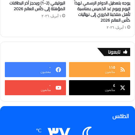
يوجه بتعطيل الدوام الرسمي لهذا
البوليفي (2-1) ويحجز آخر البطاقات
اليوم ويوم غد الخميس بمناسبة
المؤهلة إلى كأس العالم 2026
تأهل منتخبنا الكروي إلى نهائيات
١ أبريل، ٢٠٢٦
كأس العالم 2026
١ أبريل، ٢٠٢٦
تابعونا
٠
١١٥
متابعون
معجبون
٠
٤
متابعون
متابعون
الطقس
℃