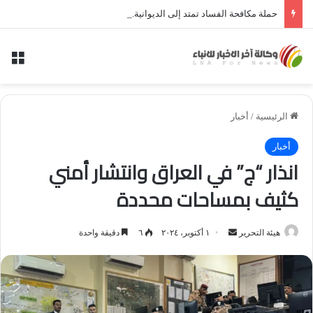
حملة مكافحة الفساد تمتد إلى الديوانية.. النزاهة تعتقل مدير توزيع كهرباء الديوانية السابق ومعاونه
الق
الرئيسية
/
أخبار
أخبار
انذار “ج” في العراق وانتشار أمني
كثيف بمساحات محددة
أرسل
هيئة التحرير
١ أكتوبر، ٢٠٢٤
٦
دقيقة واحدة
بريدا
إلكترونيا