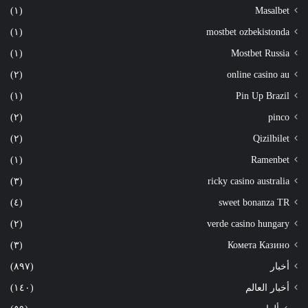
(١)
Masalbet
(١)
mostbet ozbekistonda
(١)
Mostbet Russia
(٢)
online casino au
(١)
Pin Up Brazil
(٢)
pinco
(٢)
Qizilbilet
(١)
Ramenbet
(٣)
ricky casino australia
(٤)
sweet bonanza TR
(٢)
verde casino hungary
(٣)
Комета Казино
أخبار
(٨٩٧)
أخبار العالم
(١٤٠)