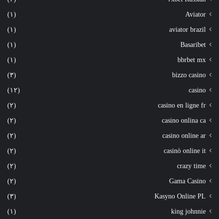
(١)
Aviator
(١)
aviator brazil
(١)
Basaribet
(١)
bbrbet mx
(٣)
bizzo casino
(١٢)
casino
(٢)
casino en ligne fr
(٢)
casino onlina ca
(٢)
casino online ar
(٢)
casinò online it
(٢)
crazy time
(٢)
Gama Casino
(٣)
Kasyno Online PL
(١)
king johnnie