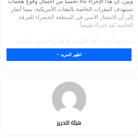
وبين، أن هذا الإجراء جاء تحسباً من احتمال وقوع هجمات
تستهدف المقرات الخاصة بالبعثات الأمريكية، بينما أشار
إلى أن الانتشار الأمني في المنطقة الخضراء للفرقة
الخاصة يُعد إجراءً طبيعياً.
من جهة أخرى، أفاد المكتب الإعلامي لرئيس مجلس
الوزراء في بيان مقتضب، بأن القائد العام للقوات
اظهر المزيد
المسلحة محمد شياع السوداني، قام بزيارة إلى مقر قيادة
العمليات المشتركة في بغداد لمتابعة التطورات.
يأتي هذا الإجراء الأمني المتشدد بالتزامن مع تصاعد التوتر
في المنطقة بعد الهجوم الصاروخي الإيراني الذي استهدف
إسرائيل، مما دفع البعثات الدبلوماسية لاتخاذ تدابير
احترازية.
هيئة التحرير