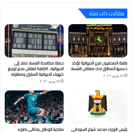
مقالات ذات صلة
نقابة الصحفيين فرع الديوانية تؤكد
حملة مكافحة الفساد تمتد إلى
دعمها المطلق لدك معاقل الفساد
الديوانية.. النزاهة تعتقل مدير توزيع
كهرباء الديوانية السابق ومعاونه
٢٨ يونيو، ٢٠٢٦
٢٨ يونيو، ٢٠٢٦
رئيس الوزراء محمد شياع السوداني
منتخبنا الوطني يتخطّى نظيره