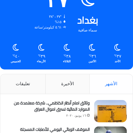
٣٧
بغداد
٣٧º - ٣٨º
١٥%
٥.٦١ كيلومتر/ساعة
سماء صافية
٤٠
٣٩
٣٨
٣٦
٣٧
℃
℃
℃
℃
℃
الأحد
الأثنين
الثلاثاء
الأربعاء
الخميس
الأشهر
الأخيرة
تعليقات
وثائق امام أنظار الكاظمي.. شركة معتمدة من
الموارد المائية تسرق اموال العراق
١٦ يونيو، ٢٠٢٠
الموقف الوبائي اليومي للأصابات المسجلة