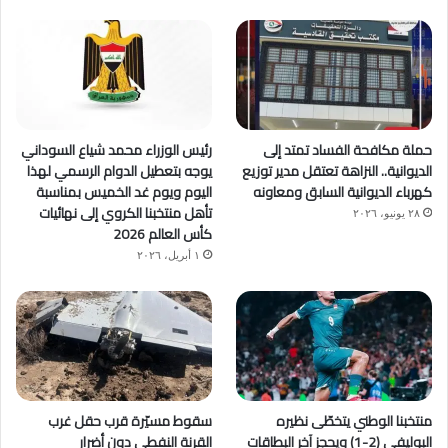
حملة مكافحة الفساد تمتد إلى
رئيس الوزراء محمد شياع السوداني
الديوانية.. النزاهة تعتقل مدير توزيع
يوجه بتعطيل الدوام الرسمي لهذا
كهرباء الديوانية السابق ومعاونه
اليوم ويوم غد الخميس بمناسبة
تأهل منتخبنا الكروي إلى نهائيات
٢٨ يونيو، ٢٠٢٦
كأس العالم 2026
١ أبريل، ٢٠٢٦
منتخبنا الوطني يتخطّى نظيره
سقوط مسيّرة قرب حقل غرب
البوليفي (2-1) ويحجز آخر البطاقات
القرنة النفطي دون أضرار