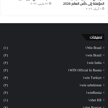
المؤهلة إلى كأس العالم 2026
٣١ مارس، ٢٠٢٦
١ أبريل، ٢٠٢٦
تصنيفات
(١)
١Win Brasil
(٢)
١win Brazil
(٢)
١win India
(٢)
١WIN Official In Russia
(٣)
١win Turkiye
(٢)
١win uzbekistan
(٢)
١winRussia
(١)
١xbet KR
(٢)
١xbet Russian