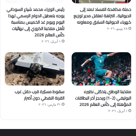
حملة مكافحة الفساد تمتد إلى
رئيس الوزراء محمد شياع السوداني
الديوانية.. النزاهة تعتقل مدير توزيع
يوجه بتعطيل الدوام الرسمي لهذا
كهرباء الديوانية السابق ومعاونه
اليوم ويوم غد الخميس بمناسبة
تأهل منتخبنا الكروي إلى نهائيات
٢٨ يونيو، ٢٠٢٦
كأس العالم 2026
١ أبريل، ٢٠٢٦
منتخبنا الوطني يتخطّى نظيره
سقوط مسيّرة قرب حقل غرب
البوليفي (2-1) ويحجز آخر البطاقات
القرنة النفطي دون أضرار
المؤهلة إلى كأس العالم 2026
٣١ مارس، ٢٠٢٦
١ أبريل، ٢٠٢٦