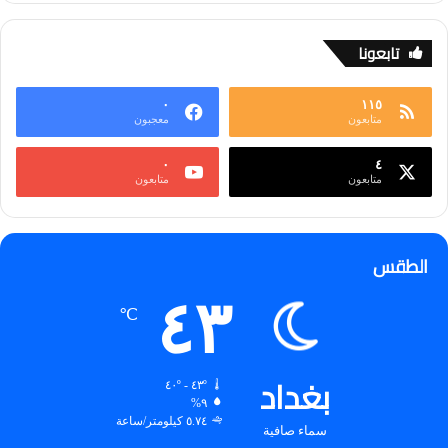
تابعونا
٠
١١٥
متابعون
معجبون
٠
٤
متابعون
متابعون
الطقس
٤٣
℃
بغداد
٤٣º - ٤٠º
٩%
٥.٧٤ كيلومتر/ساعة
سماء صافية