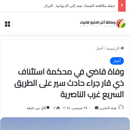
حملة مكافحة الفساد تمتد إلى الديوانية.. النزاهة تعتقل مدير توزيع كهرباء الديوانية السابق ومعاونه
الق
الرئيسية
/
أخبار
أخبار
وفاة قاضي في محكمة استئناف
ذي قار جراء حادث سير على الطريق
السريع غرب الناصرية
أرسل
هيئة التحرير
٢٧ سبتمبر، ٢٠٢٤
٢
أقل من دقيقة
بريدا
إلكترونيا