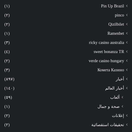
(١)
Pin Up Brazil
(٢)
pinco
(٢)
Qizilbilet
(١)
Ramenbet
(٣)
ricky casino australia
(٤)
sweet bonanza TR
(٢)
verde casino hungary
(٣)
Комета Казино
أخبار
(٨٩٧)
أخبار العالم
(١٤٠)
ألعاب
(٥٩)
صحة و جمال
(١)
إعلانات
(٢)
تحقيقات استقصائية
(٢)