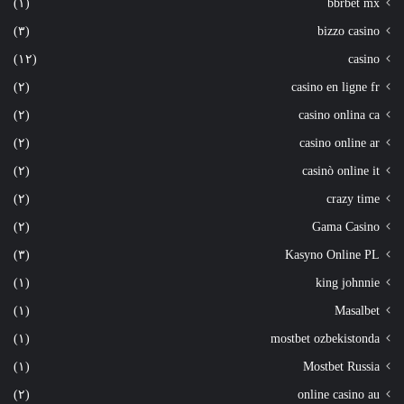
(١)
bbrbet mx
(٣)
bizzo casino
(١٢)
casino
(٢)
casino en ligne fr
(٢)
casino onlina ca
(٢)
casino online ar
(٢)
casinò online it
(٢)
crazy time
(٢)
Gama Casino
(٣)
Kasyno Online PL
(١)
king johnnie
(١)
Masalbet
(١)
mostbet ozbekistonda
(١)
Mostbet Russia
(٢)
online casino au