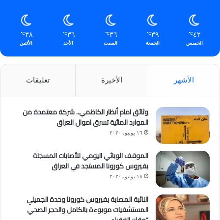
٣٨
٣٦
٣٦
٣٩
٤٢
℃
℃
℃
℃
℃
الخميس
الجمعة
السبت
الأحد
الأثنين
الأشهر
الأخيرة
تعليقات
وثائق امام أنظار الكاظمي.. شركة معتمدة من
الموارد المائية تسرق اموال العراق
١٦ يونيو، ٢٠٢٠
الموقف الوبائي اليومي للأصابات المسجلة
بفيروس كورونا المستجد في العراق
١٨ يونيو، ٢٠٢٠
النائبة المصابة بفيروس كورونا وحدة الجميلي
المستشفيات موبوءة بالكامل والحجر الصحي
“مقابر الفقراء.