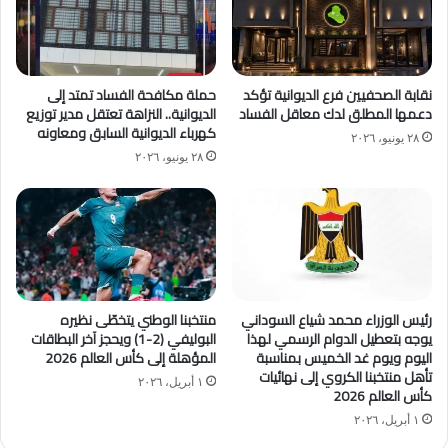
نقابة الصحفيين فرع الديوانية تؤكد
حملة مكافحة الفساد تمتد إلى
دعمها المطلق لدك معاقل الفساد
الديوانية.. النزاهة تعتقل مدير توزيع
كهرباء الديوانية السابق ومعاونه
٢٨ يونيو، ٢٠٢٦
٢٨ يونيو، ٢٠٢٦
رئيس الوزراء محمد شياع السوداني
منتخبنا الوطني يتخطّى نظيره
يوجه بتعطيل الدوام الرسمي لهذا
البوليفي (2-1) ويحجز آخر البطاقات
اليوم ويوم غد الخميس بمناسبة
المؤهلة إلى كأس العالم 2026
تأهل منتخبنا الكروي إلى نهائيات
١ أبريل، ٢٠٢٦
كأس العالم 2026
١ أبريل، ٢٠٢٦