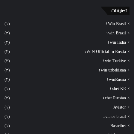
تصنيفات
(١)
١Win Brasil
(٢)
١win Brazil
(٢)
١win India
(٢)
١WIN Official In Russia
(٣)
١win Turkiye
(٢)
١win uzbekistan
(٢)
١winRussia
(١)
١xbet KR
(٢)
١xbet Russian
(١)
Aviator
(١)
aviator brazil
(١)
Basaribet