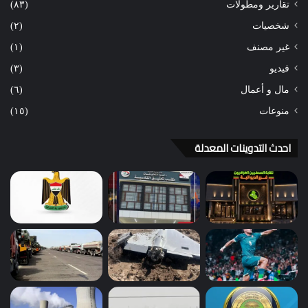
تقارير ومطولات
(٨٣)
شخصيات
(٢)
غير مصنف
(١)
فيديو
(٣)
مال و أعمال
(٦)
منوعات
(١٥)
احدث التدوينات المعدلة