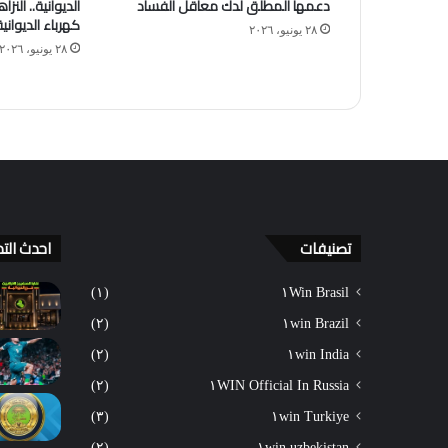
دعمها المطلق لدك معاقل الفساد
الديوانية.. النز
كهرباء الديوان
٢٨ يونيو، ٢٠٢٦
٢٨ يونيو، ٢٠٢٦
تصنيفات
احدث التد
(١)
١Win Brasil
(٢)
١win Brazil
(٢)
١win India
(٢)
١WIN Official In Russia
(٣)
١win Turkiye
(٢)
١win uzbekistan