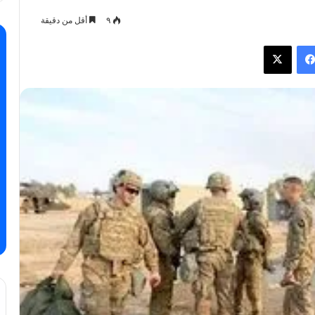
٩
أقل من دقيقة
فيسبوك
X