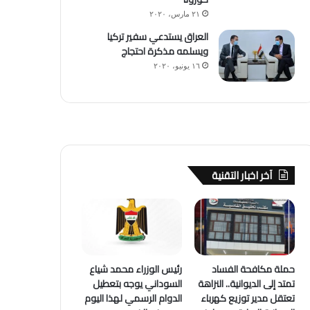
٢١ مارس، ٢٠٢٠
العراق يستدعي سفير تركيا
ويسلمه مذكرة احتجاج
١٦ يونيو، ٢٠٢٠
آخر اخبار التقنية
حملة مكافحة الفساد
رئيس الوزراء محمد شياع
تمتد إلى الديوانية.. النزاهة
السوداني يوجه بتعطيل
تعتقل مدير توزيع كهرباء
الدوام الرسمي لهذا اليوم