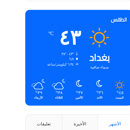
الطقس
٤٣
℃
بغداد
٤٣º - ٣٨º
٩%
٦.٣٤ كيلومتر/ساعة
سماء صافية
٣٩
٣٨
٣٧
٣٦
٤٥
℃
℃
℃
℃
℃
السبت
الأحد
الأثنين
الثلاثاء
الأربعاء
الأشهر
الأخيرة
تعليقات