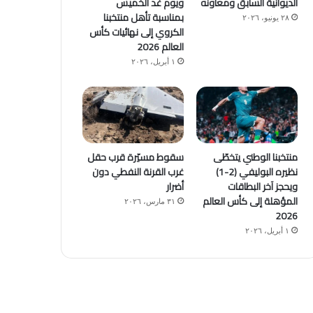
الديوانية السابق ومعاونه
ويوم غد الخميس
بمناسبة تأهل منتخبنا
٢٨ يونيو، ٢٠٢٦
الكروي إلى نهائيات كأس
العالم 2026
١ أبريل، ٢٠٢٦
منتخبنا الوطني يتخطّى
سقوط مسيّرة قرب حقل
نظيره البوليفي (2-1)
غرب القرنة النفطي دون
ويحجز آخر البطاقات
أضرار
المؤهلة إلى كأس العالم
٣١ مارس، ٢٠٢٦
2026
١ أبريل، ٢٠٢٦