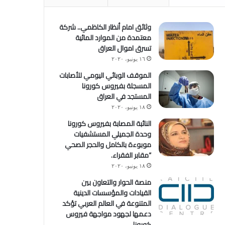
وثائق امام أنظار الكاظمي.. شركة
معتمدة من الموارد المائية
تسرق اموال العراق
١٦ يونيو، ٢٠٢٠
الموقف الوبائي اليومي للأصابات
المسجلة بفيروس كورونا
المستجد في العراق
١٨ يونيو، ٢٠٢٠
النائبة المصابة بفيروس كورونا
وحدة الجميلي المستشفيات
موبوءة بالكامل والحجر الصحي
“مقابر الفقراء.
١٨ يونيو، ٢٠٢٠
منصة الحوار والتعاون بين
القيادات والمؤسسات الدينية
المتنوعة في العالم العربي تؤكد
دعمها لجهود مواجهة فيروس
كورونا