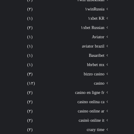
(٢)
١winRussia
(١)
١xbet KR
(٢)
١xbet Russian
(١)
Aviator
(١)
aviator brazil
(١)
Basaribet
(١)
bbrbet mx
(٣)
bizzo casino
(١٢)
casino
(٢)
casino en ligne fr
(٢)
casino onlina ca
(٢)
casino online ar
(٢)
casinò online it
(٢)
crazy time