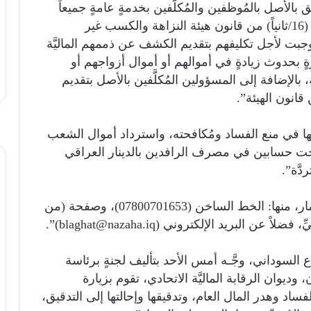
بالأصل بالمُوظفين والمُكلَّفين بخدمةٍ عامةٍ جميعاً
مسؤولين وغير مسؤولين؛ امتثالاً لأحكام المادة (16/ثانياً) من قانون هيئة النزاهة والكسب غير
201) المُعدَّل؛ التي أوجبت لأجل تكليفهم بتقديم الكشف عن ذممهم الماليَّة
رةٍ بحدوث زيادةٍ في أموالهم أو أموال أزواجهم أو
، بالإضافة إلى المسؤولين المُكلَّفين بالأصل بتقديم
تها في منع الفساد ومُكافحته، واسترداد أموال الشعب
حت حسابين في مصرف الرافدين بالدينار العراقي
َّة”.
وأشار إلى “نوافذ تلقّي البلاغات في هذا المضمار، منها: الخط الساخن (07800701653)، وصفحة (من
البريد الإلكتروني (blaghat@nazaha.iq)”.
 السوداني، وجَّـه أمس الأحد بتأليف لجنةٍ برئاسة
وديوان الرقابة الماليَّة الاتحادي، تقوم بزيارة
الفساد وهدر المال العام، وتدقيقها وإحالتها إلى التدقيق،