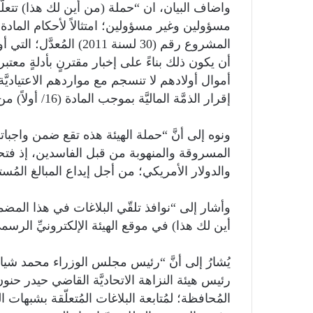
واضاف البيان، ان “حملة (من أين لك هذا) تتعلَّق 
المشروع رقم (30 لسنة 1
أن يكون ذلك بناءً على إخبار مقترنٍ بأدلةٍ معتب
أموال أولادهم لا تنسجم مع مواردهم الاعتياديَّة
إقرار الذمَّة الماليَّة بموجب المادة (16/ أولاً) من قانون الهيئة”.
ونوه إلى أنَّ “حملة الهيئة هذه تقع ضمن واجبا
المسروقة والمنهوبة من قبل الفاسدين، إذ فت
والدولار الأمريكي؛ من أجل إيداع المبالغ المُسترد
أين لك هذا) في موقع الهيئة الإلكترونيِّ الرسميِّ، فضلاً عن 
يُشارُ إلى أنَّ “رئيس مجلس الوزراء محمد شياع
رئيس هيئة النزاهة الاتحاديَّة القاضي حيدر حنون، 
المُحافظة؛ لمُتابعة البلاغات المُتعلّقة بشبهات 