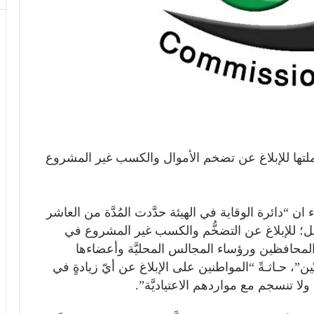
 حملتها للإبلاغ عن تضخم الأموال والكسب غير المشروع
 ان “دائرة الوقاية في الهيئة حدَّدت المُدَّة من العاشر
بل؛ للإبلاغ عن التضخُّم والكسب غير المشروع في
 المحافظين ورؤساء المجالس المحليَّة وأعضاءها
”، حـاثـةً “المواطنين على الإبلاغ عن أيّ زيادةٍ في
لا تنسجم مع مواردهم الاعتياديَّة”.