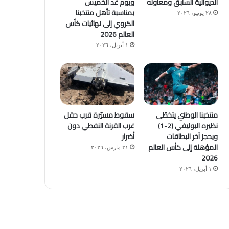
الديوانية السابق ومعاونه
ويوم غد الخميس
بمناسبة تأهل منتخبنا
٢٨ يونيو، ٢٠٢٦
الكروي إلى نهائيات كأس
العالم 2026
١ أبريل، ٢٠٢٦
منتخبنا الوطني يتخطّى
سقوط مسيّرة قرب حقل
نظيره البوليفي (2-1)
غرب القرنة النفطي دون
ويحجز آخر البطاقات
أضرار
المؤهلة إلى كأس العالم
٣١ مارس، ٢٠٢٦
2026
١ أبريل، ٢٠٢٦