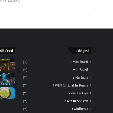
٢٨ يونيو، ٢٠٢٦
تصنيفات
احدث التد
(١)
١Win Brasil
(٢)
١win Brazil
(٢)
١win India
(٢)
١WIN Official In Russia
(٣)
١win Turkiye
(٢)
١win uzbekistan
(٢)
١winRussia