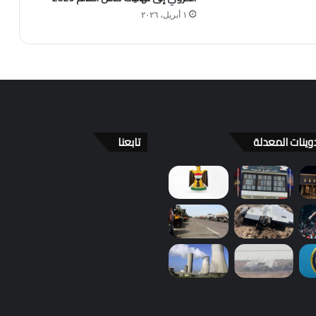
١ أبريل، ٢٠٢٦
وينات المعدلة
تابعنا