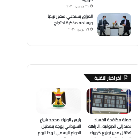
٢١ مارس، ٢٠٢٠
العراق يستدعي سفير تركيا
ويسلمه مذكرة احتجاج
١٦ يونيو، ٢٠٢٠
آخر اخبار التقنية
حملة مكافحة الفساد
رئيس الوزراء محمد شياع
تمتد إلى الديوانية.. النزاهة
السوداني يوجه بتعطيل
تعتقل مدير توزيع كهرباء
الدوام الرسمي لهذا اليوم