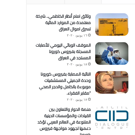
وثائق امام أنظار الكاظمي.. شركة
معتمدة من الموارد المائية
تسرق اموال العراق
١٦ يونيو، ٢٠٢٠
الموقف الوبائي اليومي للأصابات
المسجلة بفيروس كورونا
المستجد في العراق
١٨ يونيو، ٢٠٢٠
النائبة المصابة بفيروس كورونا
وحدة الجميلي المستشفيات
موبوءة بالكامل والحجر الصحي
“مقابر الفقراء.
١٨ يونيو، ٢٠٢٠
منصة الحوار والتعاون بين
القيادات والمؤسسات الدينية
المتنوعة في العالم العربي تؤكد
دعمها لجهود مواجهة فيروس
كورونا