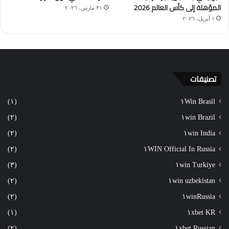
المؤهلة إلى كأس العالم 2026
٣١ مارس، ٢٠٢٦
١ أبريل، ٢٠٢٦
تصنيفات
(١)
١Win Brasil
(٢)
١win Brazil
(٢)
١win India
(٢)
١WIN Official In Russia
(٣)
١win Turkiye
(٢)
١win uzbekistan
(٢)
١winRussia
(١)
١xbet KR
(٢)
١xbet Russian