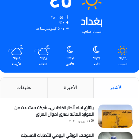
٤٥
بغداد
٤٥º - ٣٨º
٨%
٥.٠١ كيلومتر/ساعة
سماء صافية
٣٩
٣٨
٣٧
٣٦
٤٦
℃
℃
℃
℃
℃
السبت
الأحد
الأثنين
الثلاثاء
الأربعاء
الأشهر
الأخيرة
تعليقات
وثائق امام أنظار الكاظمي.. شركة معتمدة من
الموارد المائية تسرق اموال العراق
١٦ يونيو، ٢٠٢٠
الموقف الوبائي اليومي للأصابات المسجلة