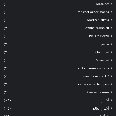
(١)
Masalbet
(١)
mostbet ozbekistonda
(١)
Mostbet Russia
(٢)
online casino au
(١)
Pin Up Brazil
(٢)
pinco
(٢)
Qizilbilet
(١)
Ramenbet
(٣)
ricky casino australia
(٤)
sweet bonanza TR
(٢)
verde casino hungary
(٣)
Комета Казино
أخبار
(٨٩٧)
أخبار العالم
(١٤٠)