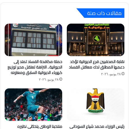
مقالات ذات صلة
نقابة الصحفيين فرع الديوانية تؤكد
حملة مكافحة الفساد تمتد إلى
دعمها المطلق لدك معاقل الفساد
الديوانية.. النزاهة تعتقل مدير توزيع
كهرباء الديوانية السابق ومعاونه
٢٨ يونيو، ٢٠٢٦
٢٨ يونيو، ٢٠٢٦
رئيس الوزراء محمد شياع السوداني
منتخبنا الوطني يتخطّى نظيره