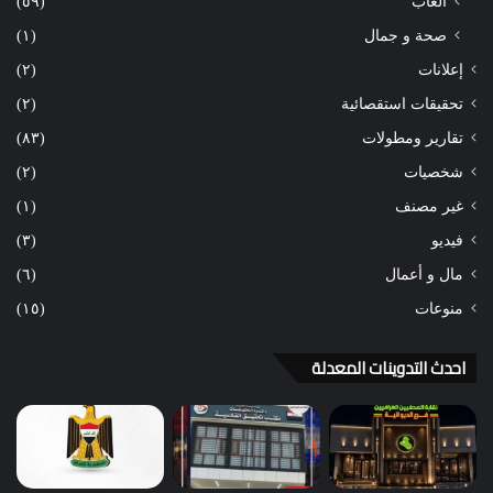
ألعاب
(٥٩)
صحة و جمال
(١)
إعلانات
(٢)
تحقيقات استقصائية
(٢)
تقارير ومطولات
(٨٣)
شخصيات
(٢)
غير مصنف
(١)
فيديو
(٣)
مال و أعمال
(٦)
منوعات
(١٥)
احدث التدوينات المعدلة