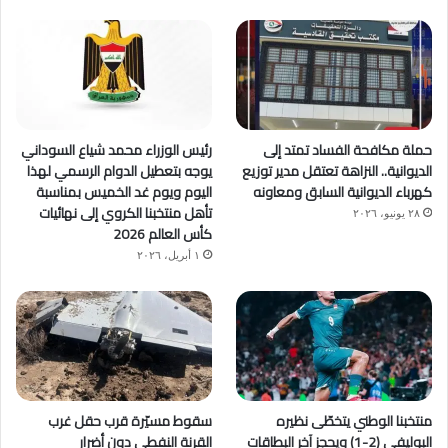
حملة مكافحة الفساد تمتد إلى
رئيس الوزراء محمد شياع السوداني
الديوانية.. النزاهة تعتقل مدير توزيع
يوجه بتعطيل الدوام الرسمي لهذا
كهرباء الديوانية السابق ومعاونه
اليوم ويوم غد الخميس بمناسبة
تأهل منتخبنا الكروي إلى نهائيات
٢٨ يونيو، ٢٠٢٦
كأس العالم 2026
١ أبريل، ٢٠٢٦
منتخبنا الوطني يتخطّى نظيره
سقوط مسيّرة قرب حقل غرب
البوليفي (2-1) ويحجز آخر البطاقات
القرنة النفطي دون أضرار