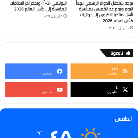
يوجه بتعطيل الدوام الرسمي لهذا
البوليفي (2-1) ويحجز آخر البطاقات
اليوم ويوم غد الخميس بمناسبة
المؤهلة إلى كأس العالم 2026
تأهل منتخبنا الكروي إلى نهائيات
١ أبريل، ٢٠٢٦
كأس العالم 2026
١ أبريل، ٢٠٢٦
تابعونا
٠
١١٥
متابعون
معجبون
٠
٤
متابعون
متابعون
الطقس
℃