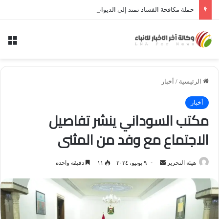
حملة مكافحة الفساد تمتد إلى الديوانية.. النزاهة تعتقل مدير توزيع كهرباء الديوانية السابق ومعاونه
الق
الرئيسية
/
أخبار
أخبار
مكتب السوداني ينشر تفاصيل
الاجتماع مع وفد من المثنى
أرسل
هيئة التحرير
٩ يونيو، ٢٠٢٤
١١
دقيقة واحدة
بريدا
إلكترونيا