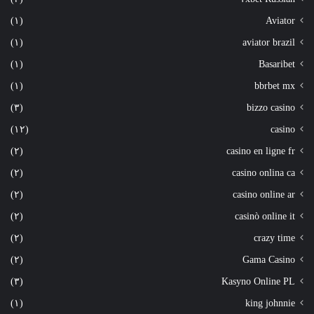
(١)
Aviator
(١)
aviator brazil
(١)
Basaribet
(١)
bbrbet mx
(٣)
bizzo casino
(١٢)
casino
(٢)
casino en ligne fr
(٢)
casino onlina ca
(٢)
casino online ar
(٢)
casinò online it
(٢)
crazy time
(٢)
Gama Casino
(٣)
Kasyno Online PL
(١)
king johnnie