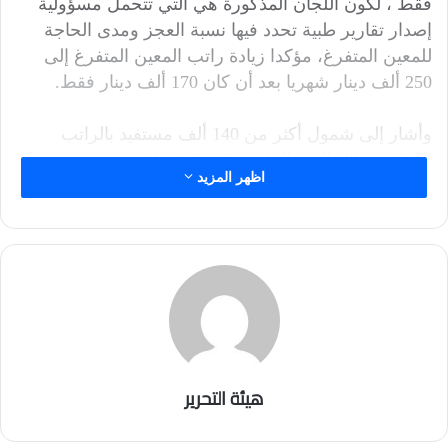
فقط ، لكون اللجان المذكورة هي التي تتحمل مسؤولية
إصدار تقارير طبية تحدد فيها نسبة العجز ومدى الحاجة
للمعين المتفرغ، مؤكدا زيادة راتب المعين المتفرغ إلى
250 ألف دينار شهريا بعد أن كان 170 ألف دينار فقط.
وأشار إلى شمول أكثر من 140 ألف مستفيد بالراتب
المذكور خلال العام الماضي 2023، فضلا عن تدريب
اظهر المزيد
القادرين من ذوي الإعاقة بهدف إعادة دمجهم وإدخالهم
إلى سوق العمل وإكسابهم بعض المهارات.
هيئة التحرير