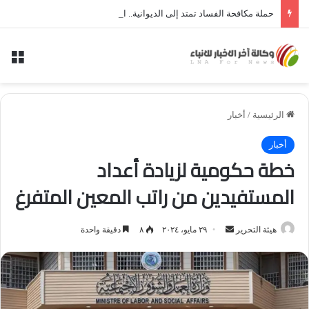
حملة مكافحة الفساد تمتد إلى الديوانية.. النزاهة تعتقل مدير توزيع كهرباء الديوانية السابق ومعاونه
الق
الرئيسية
/
أخبار
أخبار
خطة حكومية لزيادة أعداد
المستفيدين من راتب المعين المتفرغ
أرسل
هيئة التحرير
٢٩ مايو، ٢٠٢٤
٨
دقيقة واحدة
بريدا
إلكترونيا