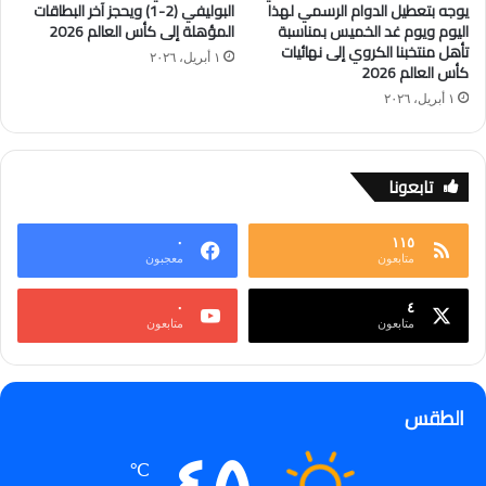
يوجه بتعطيل الدوام الرسمي لهذا
البوليفي (2-1) ويحجز آخر البطاقات
اليوم ويوم غد الخميس بمناسبة
المؤهلة إلى كأس العالم 2026
تأهل منتخبنا الكروي إلى نهائيات
١ أبريل، ٢٠٢٦
كأس العالم 2026
١ أبريل، ٢٠٢٦
تابعونا
٠
١١٥
متابعون
معجبون
٠
٤
متابعون
متابعون
الطقس
℃