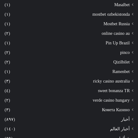
(١)
Masalbet
(١)
mostbet ozbekistonda
(١)
Mostbet Russia
(٢)
online casino au
(١)
Pin Up Brazil
(٢)
pinco
(٢)
Qizilbilet
(١)
Ramenbet
(٣)
ricky casino australia
(٤)
sweet bonanza TR
(٢)
verde casino hungary
(٣)
Комета Казино
أخبار
(٨٩٧)
أخبار العالم
(١٤٠)