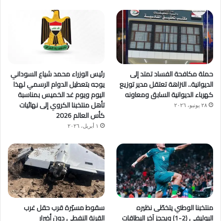
حملة مكافحة الفساد تمتد إلى
رئيس الوزراء محمد شياع السوداني
الديوانية.. النزاهة تعتقل مدير توزيع
يوجه بتعطيل الدوام الرسمي لهذا
كهرباء الديوانية السابق ومعاونه
اليوم ويوم غد الخميس بمناسبة
تأهل منتخبنا الكروي إلى نهائيات
٢٨ يونيو، ٢٠٢٦
كأس العالم 2026
١ أبريل، ٢٠٢٦
منتخبنا الوطني يتخطّى نظيره
سقوط مسيّرة قرب حقل غرب
البوليفي (2-1) ويحجز آخر البطاقات
القرنة النفطي دون أضرار