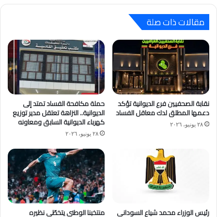
مقالات ذات صلة
نقابة الصحفيين فرع الديوانية تؤكد
حملة مكافحة الفساد تمتد إلى
دعمها المطلق لدك معاقل الفساد
الديوانية.. النزاهة تعتقل مدير توزيع
كهرباء الديوانية السابق ومعاونه
٢٨ يونيو، ٢٠٢٦
٢٨ يونيو، ٢٠٢٦
رئيس الوزراء محمد شياع السوداني
منتخبنا الوطني يتخطّى نظيره