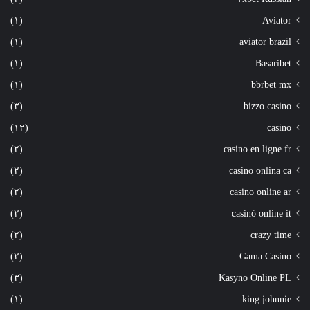
(١)
Aviator
(١)
aviator brazil
(١)
Basaribet
(١)
bbrbet mx
(٣)
bizzo casino
(١٢)
casino
(٢)
casino en ligne fr
(٢)
casino onlina ca
(٢)
casino online ar
(٢)
casinò online it
(٢)
crazy time
(٢)
Gama Casino
(٣)
Kasyno Online PL
(١)
king johnnie