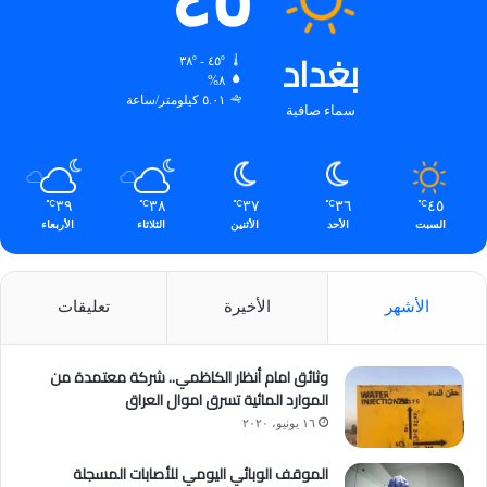
٤٥
بغداد
٤٥º - ٣٨º
٨%
٥.٠١ كيلومتر/ساعة
سماء صافية
٣٩
٣٨
٣٧
٣٦
٤٥
℃
℃
℃
℃
℃
السبت
الأحد
الأثنين
الثلاثاء
الأربعاء
الأشهر
الأخيرة
تعليقات
وثائق امام أنظار الكاظمي.. شركة معتمدة من
الموارد المائية تسرق اموال العراق
١٦ يونيو، ٢٠٢٠
الموقف الوبائي اليومي للأصابات المسجلة