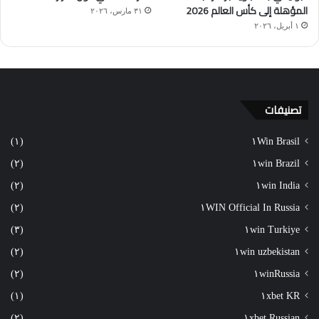
المؤهلة إلى كأس العالم 2026
٣١ مارس، ٢٠٢٦
١ أبريل، ٢٠٢٦
تصنيفات
(١)
١Win Brasil
(٢)
١win Brazil
(٢)
١win India
(٢)
١WIN Official In Russia
(٣)
١win Turkiye
(٢)
١win uzbekistan
(٢)
١winRussia
(١)
١xbet KR
(٢)
١xbet Russian