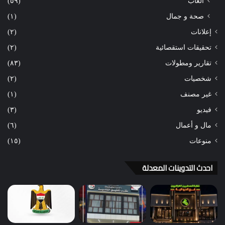
ألعاب
(٥٩)
صحة و جمال
(١)
إعلانات
(٢)
تحقيقات استقصائية
(٢)
تقارير ومطولات
(٨٣)
شخصيات
(٢)
غير مصنف
(١)
فيديو
(٣)
مال و أعمال
(٦)
منوعات
(١٥)
احدث التدوينات المعدلة