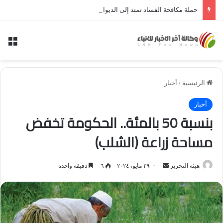
حملة مكافحة الفساد تمتد إلى الديوانية.. النزاهة تعتقل مدير توزيع كهرباء الديوانية السابق ومعاونه
الق
الرئيسية
/
أخبار
أخبار
بنسبة 50 بالمئة.. الحكومة تخفض
مساحة زراعة (الشلب)
أرسل
هيئة التحرير
٢٩ مايو، ٢٠٢٤
٦
دقيقة واحدة
بريدا
إلكترونيا