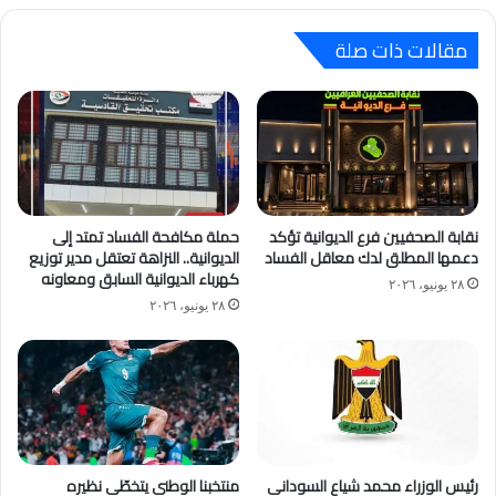
مقالات ذات صلة
نقابة الصحفيين فرع الديوانية تؤكد
حملة مكافحة الفساد تمتد إلى
دعمها المطلق لدك معاقل الفساد
الديوانية.. النزاهة تعتقل مدير توزيع
كهرباء الديوانية السابق ومعاونه
٢٨ يونيو، ٢٠٢٦
٢٨ يونيو، ٢٠٢٦
رئيس الوزراء محمد شياع السوداني
منتخبنا الوطني يتخطّى نظيره