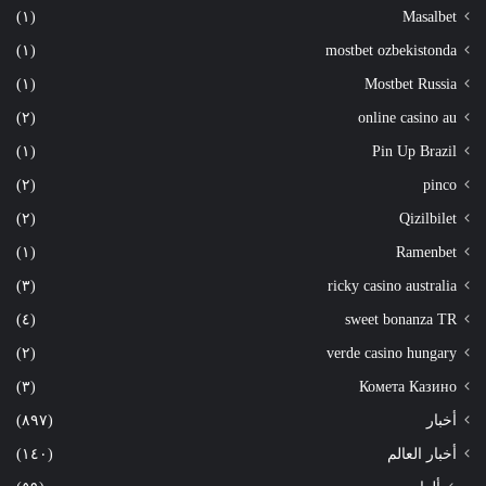
(١)
Masalbet
(١)
mostbet ozbekistonda
(١)
Mostbet Russia
(٢)
online casino au
(١)
Pin Up Brazil
(٢)
pinco
(٢)
Qizilbilet
(١)
Ramenbet
(٣)
ricky casino australia
(٤)
sweet bonanza TR
(٢)
verde casino hungary
(٣)
Комета Казино
أخبار
(٨٩٧)
أخبار العالم
(١٤٠)