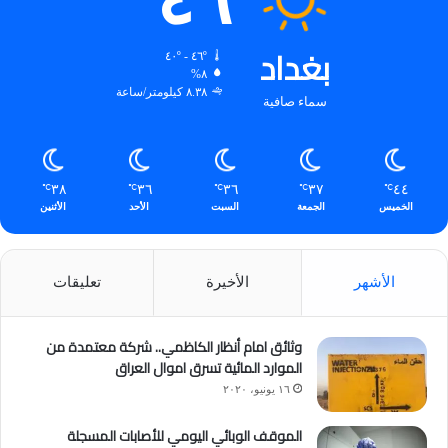
٤٦
بغداد
٤٦º - ٤٠º
٨%
٨.٣٨ كيلومتر/ساعة
سماء صافية
٣٨
٣٦
٣٦
٣٧
٤٤
℃
℃
℃
℃
℃
الخميس
الجمعة
السبت
الأحد
الأثنين
الأشهر
الأخيرة
تعليقات
وثائق امام أنظار الكاظمي.. شركة معتمدة من
الموارد المائية تسرق اموال العراق
١٦ يونيو، ٢٠٢٠
الموقف الوبائي اليومي للأصابات المسجلة