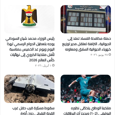
حملة مكافحة الفساد تمتد إلى
رئيس الوزراء محمد شياع السوداني
الديوانية.. النزاهة تعتقل مدير توزيع
يوجه بتعطيل الدوام الرسمي لهذا
كهرباء الديوانية السابق ومعاونه
اليوم ويوم غد الخميس بمناسبة
تأهل منتخبنا الكروي إلى نهائيات
٢٨ يونيو، ٢٠٢٦
كأس العالم 2026
١ أبريل، ٢٠٢٦
منتخبنا الوطني يتخطّى نظيره
سقوط مسيّرة قرب حقل غرب
البوليفي (2-1) ويحجز آخر البطاقات
القرنة النفطي دون أضرار