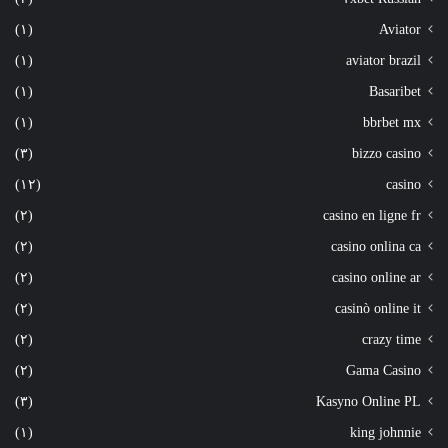
(١)
Aviator
(١)
aviator brazil
(١)
Basaribet
(١)
bbrbet mx
(٣)
bizzo casino
(١٢)
casino
(٢)
casino en ligne fr
(٢)
casino onlina ca
(٢)
casino online ar
(٢)
casinò online it
(٢)
crazy time
(٢)
Gama Casino
(٣)
Kasyno Online PL
(١)
king johnnie