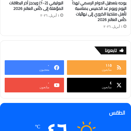
يوجه بتعطيل الدوام الرسمي لهذا
البوليفي (2-1) ويحجز آخر البطاقات
اليوم ويوم غد الخميس بمناسبة
المؤهلة إلى كأس العالم 2026
تأهل منتخبنا الكروي إلى نهائيات
١ أبريل، ٢٠٢٦
كأس العالم 2026
١ أبريل، ٢٠٢٦
تابعونا
٠
١١٥
متابعون
معجبون
٠
٤
متابعون
متابعون
الطقس
℃