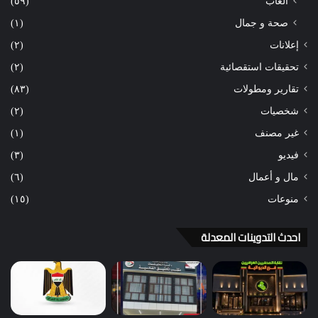
ألعاب
(٥٩)
صحة و جمال
(١)
إعلانات
(٢)
تحقيقات استقصائية
(٢)
تقارير ومطولات
(٨٣)
شخصيات
(٢)
غير مصنف
(١)
فيديو
(٣)
مال و أعمال
(٦)
منوعات
(١٥)
احدث التدوينات المعدلة