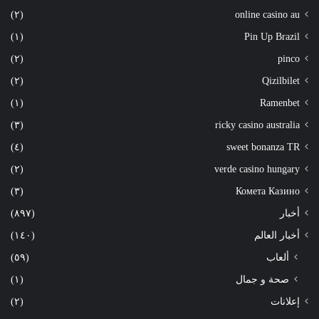
(٢)
online casino au
(١)
Pin Up Brazil
(٢)
pinco
(٢)
Qizilbilet
(١)
Ramenbet
(٣)
ricky casino australia
(٤)
sweet bonanza TR
(٢)
verde casino hungary
(٣)
Комета Казино
أخبار
(٨٩٧)
أخبار العالم
(١٤٠)
ألعاب
(٥٩)
صحة و جمال
(١)
إعلانات
(٢)