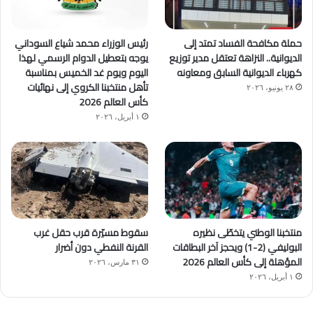
حملة مكافحة الفساد تمتد إلى
رئيس الوزراء محمد شياع السوداني
الديوانية.. النزاهة تعتقل مدير توزيع
يوجه بتعطيل الدوام الرسمي لهذا
كهرباء الديوانية السابق ومعاونه
اليوم ويوم غد الخميس بمناسبة
تأهل منتخبنا الكروي إلى نهائيات
٢٨ يونيو، ٢٠٢٦
كأس العالم 2026
١ أبريل، ٢٠٢٦
منتخبنا الوطني يتخطّى نظيره
سقوط مسيّرة قرب حقل غرب
البوليفي (2-1) ويحجز آخر البطاقات
القرنة النفطي دون أضرار
المؤهلة إلى كأس العالم 2026
٣١ مارس، ٢٠٢٦
١ أبريل، ٢٠٢٦