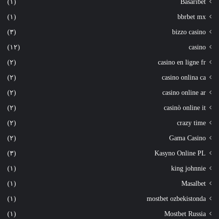
(١)
Basaribet
(١)
bbrbet mx
(٣)
bizzo casino
(١٢)
casino
(٢)
casino en ligne fr
(٢)
casino onlina ca
(٢)
casino online ar
(٢)
casinò online it
(٢)
crazy time
(٢)
Gama Casino
(٣)
Kasyno Online PL
(١)
king johnnie
(١)
Masalbet
(١)
mostbet ozbekistonda
(١)
Mostbet Russia