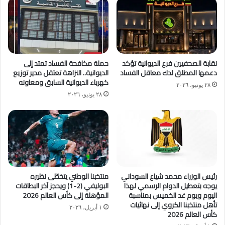
نقابة الصحفيين فرع الديوانية تؤكد
حملة مكافحة الفساد تمتد إلى
دعمها المطلق لدك معاقل الفساد
الديوانية.. النزاهة تعتقل مدير توزيع
كهرباء الديوانية السابق ومعاونه
٢٨ يونيو، ٢٠٢٦
٢٨ يونيو، ٢٠٢٦
رئيس الوزراء محمد شياع السوداني
منتخبنا الوطني يتخطّى نظيره
يوجه بتعطيل الدوام الرسمي لهذا
البوليفي (2-1) ويحجز آخر البطاقات
اليوم ويوم غد الخميس بمناسبة
المؤهلة إلى كأس العالم 2026
تأهل منتخبنا الكروي إلى نهائيات
١ أبريل، ٢٠٢٦
كأس العالم 2026