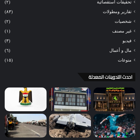
تحقيقات استقصائية
(٢)
تقارير ومطولات
(٨٣)
شخصيات
(٢)
غير مصنف
(١)
فيديو
(٣)
مال و أعمال
(٦)
منوعات
(١٥)
احدث التدوينات المعدلة