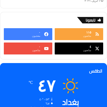
١ أبريل، ٢٠٢٦
تابعونا
٠
١١٥
متابعون
معجبون
٠
٤
متابعون
متابعون
الطقس
٤٧
℃
بغداد
٤٧º - ٤٠º
٧%