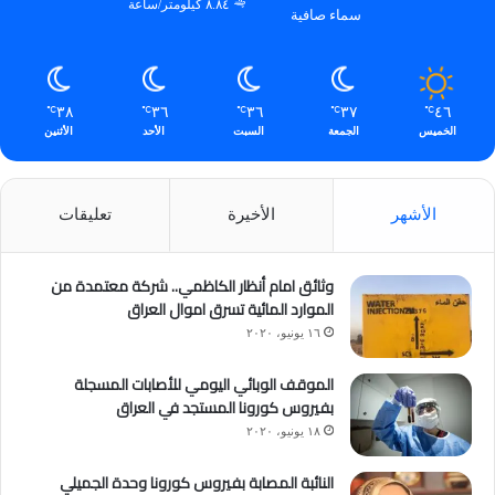
٨.٨٤ كيلومتر/ساعة
سماء صافية
٣٨
٣٦
٣٦
٣٧
٤٦
℃
℃
℃
℃
℃
الخميس
الجمعة
السبت
الأحد
الأثنين
الأشهر
الأخيرة
تعليقات
وثائق امام أنظار الكاظمي.. شركة معتمدة من
الموارد المائية تسرق اموال العراق
١٦ يونيو، ٢٠٢٠
الموقف الوبائي اليومي للأصابات المسجلة
بفيروس كورونا المستجد في العراق
١٨ يونيو، ٢٠٢٠
النائبة المصابة بفيروس كورونا وحدة الجميلي