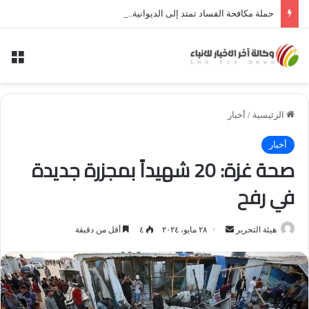
حملة مكافحة الفساد تمتد إلى الديوانية.. النزاهة تعتقل مدير توزيع كهرباء الديوانية السابق ومعاونه
الق
الرئيسية
/
أخبار
أخبار
صحة غزة: 20 شهيداً بمجزرة جديدة
في رفح
أرسل
هيئة التحرير
٢٨ مايو، ٢٠٢٤
٤
أقل من دقيقة
بريدا
إلكترونيا