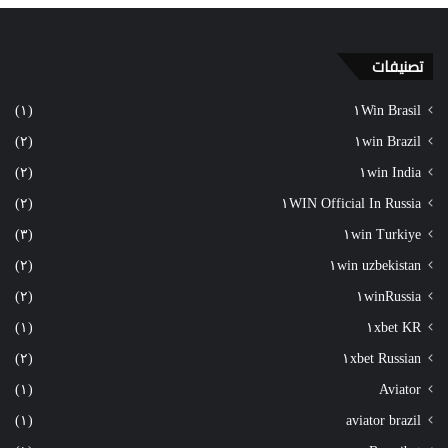
تصنيفات
(١)
١Win Brasil
(٢)
١win Brazil
(٢)
١win India
(٢)
١WIN Official In Russia
(٣)
١win Turkiye
(٢)
١win uzbekistan
(٢)
١winRussia
(١)
١xbet KR
(٢)
١xbet Russian
(١)
Aviator
(١)
aviator brazil