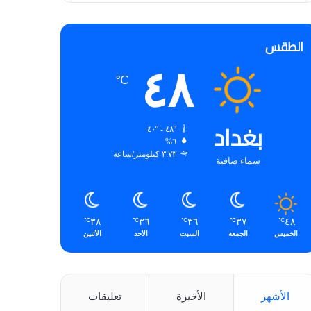
الطقس
٤٨
℃
بغداد
٤٨º - ٤٠º
٦%
٣.٧٣ كيلومتر/ساعة
سماء صافية
٣٨
٣٦
٣٦
٣٧
٤٨
℃
℃
℃
℃
℃
الخميس
الجمعة
السبت
الأحد
الأثنين
الأشهر
الأخيرة
تعليقات