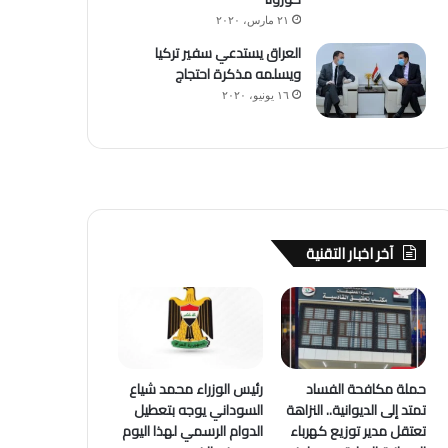
٢١ مارس، ٢٠٢٠
العراق يستدعي سفير تركيا
ويسلمه مذكرة احتجاج
١٦ يونيو، ٢٠٢٠
آخر اخبار التقنية
حملة مكافحة الفساد
رئيس الوزراء محمد شياع
تمتد إلى الديوانية.. النزاهة
السوداني يوجه بتعطيل
تعتقل مدير توزيع كهرباء
الدوام الرسمي لهذا اليوم