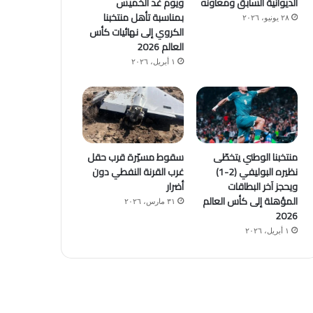
الديوانية السابق ومعاونه
ويوم غد الخميس
بمناسبة تأهل منتخبنا
٢٨ يونيو، ٢٠٢٦
الكروي إلى نهائيات كأس
العالم 2026
١ أبريل، ٢٠٢٦
منتخبنا الوطني يتخطّى
سقوط مسيّرة قرب حقل
نظيره البوليفي (2-1)
غرب القرنة النفطي دون
ويحجز آخر البطاقات
أضرار
المؤهلة إلى كأس العالم
٣١ مارس، ٢٠٢٦
2026
١ أبريل، ٢٠٢٦