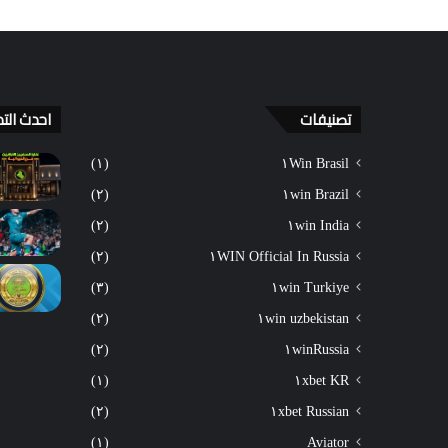
تصنيفات
احدث التد
(١)
١Win Brasil
(٢)
١win Brazil
(٢)
١win India
(٢)
١WIN Official In Russia
(٣)
١win Turkiye
(٢)
١win uzbekistan
(٢)
١winRussia
(١)
١xbet KR
(٢)
١xbet Russian
(١)
Aviator