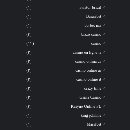
(١)
aviator brazil
(١)
Basaribet
(١)
bbrbet mx
(٣)
bizzo casino
(١٢)
casino
(٢)
casino en ligne fr
(٢)
casino onlina ca
(٢)
casino online ar
(٢)
casinò online it
(٢)
crazy time
(٢)
Gama Casino
(٣)
Kasyno Online PL
(١)
king johnnie
(١)
Masalbet