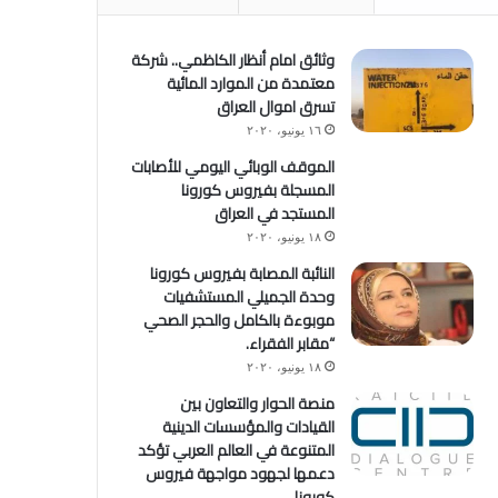
وثائق امام أنظار الكاظمي.. شركة
معتمدة من الموارد المائية
تسرق اموال العراق
١٦ يونيو، ٢٠٢٠
الموقف الوبائي اليومي للأصابات
المسجلة بفيروس كورونا
المستجد في العراق
١٨ يونيو، ٢٠٢٠
النائبة المصابة بفيروس كورونا
وحدة الجميلي المستشفيات
موبوءة بالكامل والحجر الصحي
“مقابر الفقراء.
١٨ يونيو، ٢٠٢٠
منصة الحوار والتعاون بين
القيادات والمؤسسات الدينية
المتنوعة في العالم العربي تؤكد
دعمها لجهود مواجهة فيروس
كورونا