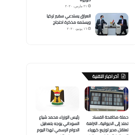
٢١ مارس، ٢٠٢٠
العراق يستدعي سفير تركيا
ويسلمه مذكرة احتجاج
١٦ يونيو، ٢٠٢٠
آخر اخبار التقنية
حملة مكافحة الفساد
رئيس الوزراء محمد شياع
تمتد إلى الديوانية.. النزاهة
السوداني يوجه بتعطيل
تعتقل مدير توزيع كهرباء
الدوام الرسمي لهذا اليوم