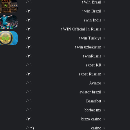
(١)
١Win Brasil
(٢)
١win Brazil
(٢)
١win India
(٢)
١WIN Official In Russia
(٣)
١win Turkiye
(٢)
١win uzbekistan
(٢)
١winRussia
(١)
١xbet KR
(٢)
١xbet Russian
(١)
Aviator
(١)
aviator brazil
(١)
Basaribet
(١)
bbrbet mx
(٣)
bizzo casino
(١٢)
casino