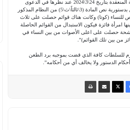
واضاف البيان انه “جاء ذلك في جلسة المحكمة المنعقدة بتاريخ 24\3\2024 عند نظرها في الدعوى
المقامة أمامها بالعدد (56\اتحادية\2024) للطعن بدستورية نص المادة (3\ثالثاً\ث\5) من النظام المذكور
 للنساء (كوتا) وكانت هناك قوائم حصلت على ثلاث
ها امرأة فائزة فيكون الاستبدال من القوائم الحاصلة
مرشحة حصلت على اعلى الأصوات من بين النساء في
ز من بين تلك القوائم)”.
لزم للسلطات كافة الذي قضت بموجبه برد الطعن
حكام الدستور ولا يخالف أي من أحكامه”.
فيسبوك
X
مشاركة عبر البريد
طباعة