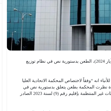
ردت المحكمة الاتحادية العليا، اليوم الاحد (19 آيار 2024)، الطعن بدستورية نص في نظام توزيع
لأنباء انه “وفقاً لاختصاص المحكمة الاتحادية العليا
نافذة نظرت المحكمة بطعن يتعلق بدستورية نص في
نظام توزيع المقاعد لانتخابات مجالس المحافظات غير المنتظمة بإقليم رقم (9) لسنة 2023 الصادر