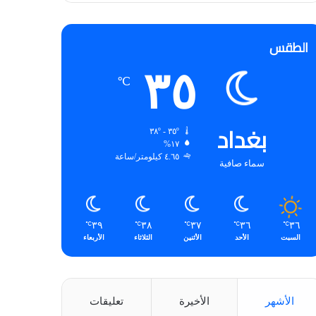
الطقس
٣٥
℃
بغداد
٣٥º - ٣٨º
١٧%
٤.٦٥ كيلومتر/ساعة
سماء صافية
٣٩
٣٨
٣٧
٣٦
٣٦
℃
℃
℃
℃
℃
السبت
الأحد
الأثنين
الثلاثاء
الأربعاء
الأشهر
الأخيرة
تعليقات