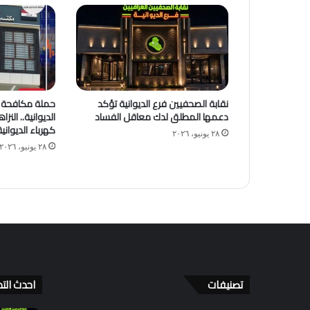
نقابة الصحفيين فرع الديوانية تؤكد
حملة مكافحة ا
دعمها المطلق لدك معاقل الفساد
الديوانية.. النز
كهرباء الديوان
٢٨ يونيو، ٢٠٢٦
٢٨ يونيو، ٢٠٢٦
تصنيفات
احدث التد