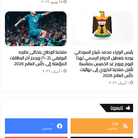
٢٨ يونيو، ٢٠٢٦
رئيس الوزراء محمد شياع السوداني
منتخبنا الوطني يتخطّى نظيره
يوجه بتعطيل الدوام الرسمي لهذا
البوليفي (2-1) ويحجز آخر البطاقات
اليوم ويوم غد الخميس بمناسبة
المؤهلة إلى كأس العالم 2026
تأهل منتخبنا الكروي إلى نهائيات
١ أبريل، ٢٠٢٦
كأس العالم 2026
١ أبريل، ٢٠٢٦
تابعونا
٠
١١٥
متابعون
معجبون