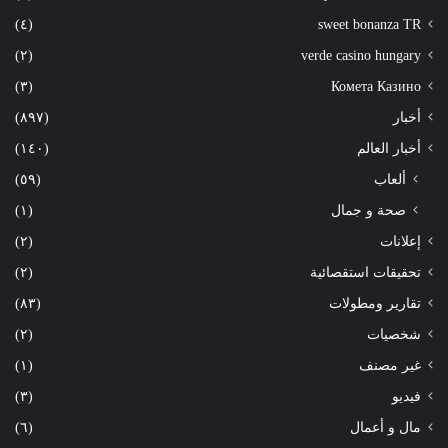
(٤)
sweet bonanza TR
(٢)
verde casino hungary
(٣)
Комета Казино
أخبار
(٨٩٧)
أخبار العالم
(١٤٠)
ألعاب
(٥٩)
صحة و جمال
(١)
إعلانات
(٢)
تحقيقات استقصائية
(٢)
تقارير ومطولات
(٨٣)
شخصيات
(٢)
غير مصنف
(١)
فيديو
(٣)
مال و أعمال
(٦)