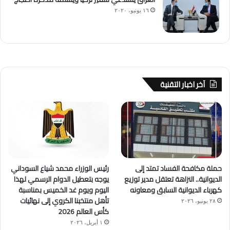
١٦ يونيو، ٢٠٢٠
آخر اخبار التقنية
حملة مكافحة الفساد تمتد إلى
رئيس الوزراء محمد شياع السوداني
الديوانية.. النزاهة تعتقل مدير توزيع
يوجه بتعطيل الدوام الرسمي لهذا
كهرباء الديوانية السابق ومعاونه
اليوم ويوم غد الخميس بمناسبة
تأهل منتخبنا الكروي إلى نهائيات
٢٨ يونيو، ٢٠٢٦
كأس العالم 2026
١ أبريل، ٢٠٢٦