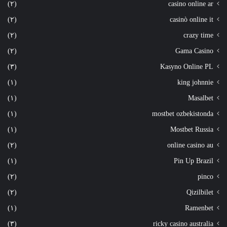
(٢)
casino online ar
(٢)
casinò online it
(٢)
crazy time
(٢)
Gama Casino
(٣)
Kasyno Online PL
(١)
king johnnie
(١)
Masalbet
(١)
mostbet ozbekistonda
(١)
Mostbet Russia
(٢)
online casino au
(١)
Pin Up Brazil
(٢)
pinco
(٢)
Qizilbilet
(١)
Ramenbet
(٣)
ricky casino australia