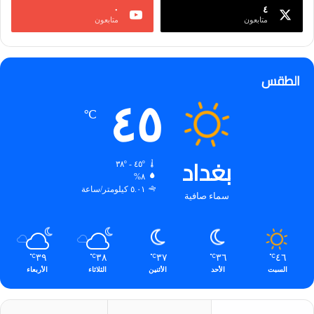
٠
٤
متابعون
متابعون
الطقس
٤٥
℃
بغداد
٤٥º - ٣٨º
٨%
٥.٠١ كيلومتر/ساعة
سماء صافية
٣٩
٣٨
٣٧
٣٦
٤٦
℃
℃
℃
℃
℃
السبت
الأحد
الأثنين
الثلاثاء
الأربعاء