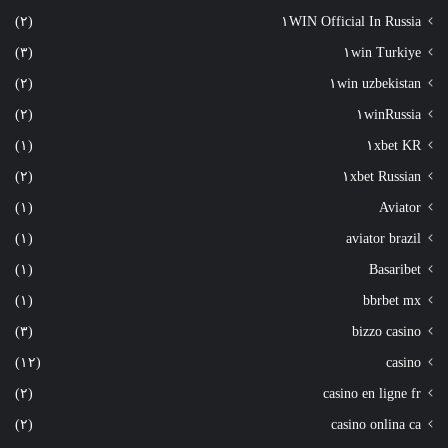
(٢)
١WIN Official In Russia
(٣)
١win Turkiye
(٢)
١win uzbekistan
(٢)
١winRussia
(١)
١xbet KR
(٢)
١xbet Russian
(١)
Aviator
(١)
aviator brazil
(١)
Basaribet
(١)
bbrbet mx
(٣)
bizzo casino
(١٢)
casino
(٢)
casino en ligne fr
(٢)
casino onlina ca