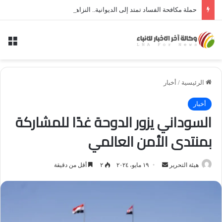
حملة مكافحة الفساد تمتد إلى الديوانية.. النزاهة تعتقل مدير توزيع كهرباء الديوانية السابق ومعاونه
الق
الرئيسية
/
أخبار
أخبار
السوداني يزور الدوحة غدًا للمشاركة
بمنتدى الأمن العالمي
أرسل
هيئة التحرير
١٩ مايو، ٢٠٢٤
٢
أقل من دقيقة
بريدا
إلكترونيا