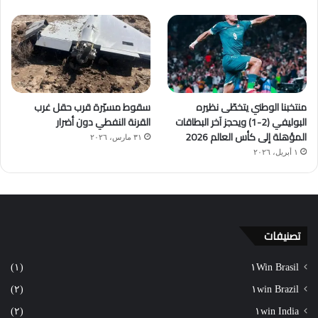
منتخبنا الوطني يتخطّى نظيره
سقوط مسيّرة قرب حقل غرب
البوليفي (2-1) ويحجز آخر البطاقات
القرنة النفطي دون أضرار
المؤهلة إلى كأس العالم 2026
٣١ مارس، ٢٠٢٦
١ أبريل، ٢٠٢٦
تصنيفات
(١)
١Win Brasil
(٢)
١win Brazil
(٢)
١win India