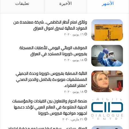
الأشهر
الأخيرة
تعليقات
وثائق امام أنظار الكاظمي.. شركة معتمدة من
الموارد المائية تسرق اموال العراق
١٦ يونيو، ٢٠٢٠
الموقف الوبائي اليومي للأصابات المسجلة
بفيروس كورونا المستجد في العراق
١٨ يونيو، ٢٠٢٠
النائبة المصابة بفيروس كورونا وحدة الجميلي
المستشفيات موبوءة بالكامل والحجر الصحي
“مقابر الفقراء.
١٨ يونيو، ٢٠٢٠
منصة الحوار والتعاون بين القيادات والمؤسسات
الدينية المتنوعة في العالم العربي تؤكد دعمها
لجهود مواجهة فيروس كورونا
٢١ مارس، ٢٠٢٠
العراق يستدعي سفير تركيا ويسلمه مذكرة احتجاج