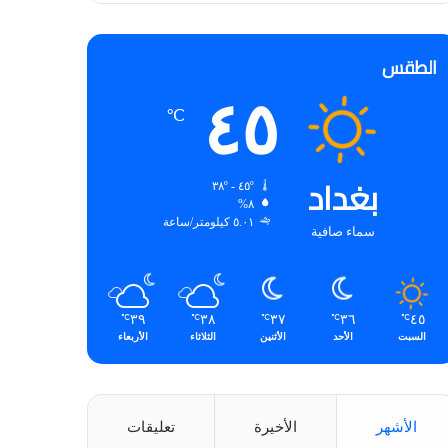
الطقس
٤٥
℃
بغداد
٤٥º - ٣٨º
٨%
٥.٠١ كيلومتر/ساعة
سماء صافية
٣٩
٣٨
٣٧
٣٦
٤٥
℃
℃
℃
℃
℃
السبت
الأحد
الأثنين
الثلاثاء
الأربعاء
الأشهر
الأخيرة
تعليقات