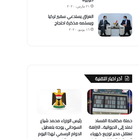
٢١ مارس، ٢٠٢٠
العراق يستدعي سفير تركيا
ويسلمه مذكرة احتجاج
١٦ يونيو، ٢٠٢٠
آخر اخبار التقنية
حملة مكافحة الفساد
رئيس الوزراء محمد شياع
تمتد إلى الديوانية.. النزاهة
السوداني يوجه بتعطيل
تعتقل مدير توزيع كهرباء
الدوام الرسمي لهذا اليوم