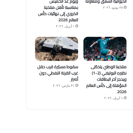
الديوانية السابق ومعاونه
ويوم غد الخميس
بمناسبة تأهل منتخبنا
٢٨ يونيو، ٢٠٢٦
الكروي إلى نهائيات كأس
العالم 2026
١ أبريل، ٢٠٢٦
منتخبنا الوطني يتخطّى
سقوط مسيّرة قرب حقل
نظيره البوليفي (2-1)
غرب القرنة النفطي دون
ويحجز آخر البطاقات
أضرار
المؤهلة إلى كأس العالم
٣١ مارس، ٢٠٢٦
2026
١ أبريل، ٢٠٢٦