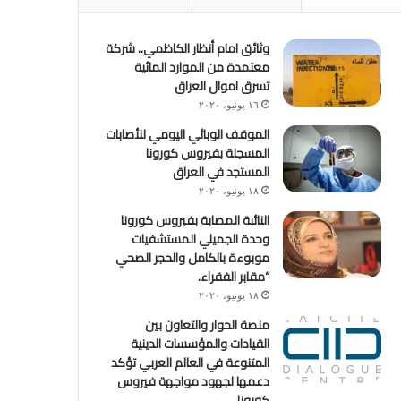
وثائق امام أنظار الكاظمي.. شركة
معتمدة من الموارد المائية
تسرق اموال العراق
١٦ يونيو، ٢٠٢٠
الموقف الوبائي اليومي للأصابات
المسجلة بفيروس كورونا
المستجد في العراق
١٨ يونيو، ٢٠٢٠
النائبة المصابة بفيروس كورونا
وحدة الجميلي المستشفيات
موبوءة بالكامل والحجر الصحي
“مقابر الفقراء.
١٨ يونيو، ٢٠٢٠
منصة الحوار والتعاون بين
القيادات والمؤسسات الدينية
المتنوعة في العالم العربي تؤكد
دعمها لجهود مواجهة فيروس
كورونا