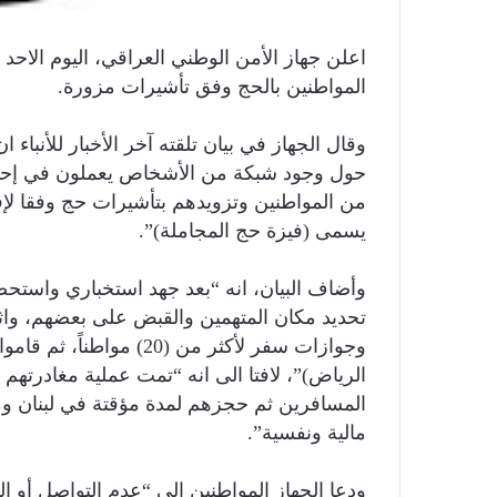
المواطنين بالحج وفق تأشيرات مزورة.
وقال الجهاز في بيان تلقته آخر الأخبار للأنبا
حول وجود شبكة من الأشخاص يعملون في إحدى
من المواطنين وتزويدهم بتأشيرات حج وفقا لإقا
يسمى (فيزة حج المجاملة)”.
وأضاف البيان، انه “بعد جهد استخباري واستحص
تحديد مكان المتهمين والقبض على بعضهم، واثن
وجوازات سفر لأكثر من (20
الرياض)”، لافتا الى انه “تمت عملية مغادرتهم
المسافرين ثم حجزهم لمدة مؤقتة في لبنان وم
مالية ونفسية”.
ودعا الجهاز المواطنين إلى “عدم التواصل أو 