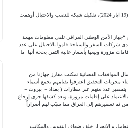
اعلن جهاز الأمن الوطني العراقي، اليوم الاحد (19 آيار 2024)، تفكيك شبكة للنصب والاحتيال أوهمت
ء ان “جهاز الأمن الوطني العراقي تلقى معلومات مهمة
 شركات السفر والسياحة قاموا بالاحتيال على عدد
مات مزورة وبيعها بأسعار عالية الثمن بحجة أنها ما
ال الموافقات القضائية تمكنت مفارز جهازنا من
اء مجريات التحقيق اعترفوا بقيامهم بجمع أسماء
) مواطناً، ثم قاموا بتسفير عدد منهم عبر مطارات ( بغداد – بيروت –
 بالاعتماد على إقامات مزورة، وبعد كشفها جرى إرجاع
ن ثم تسفيرهم إلى العراق مما سبّب لهم أضراراً
التعامل و الانجرار خلف ضعاف النفوس والمكاتب