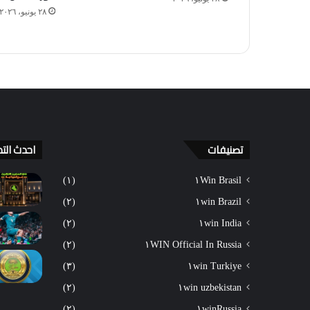
٢٨ يونيو، ٢٠٢٦
تصنيفات
احدث التد
(١)
١Win Brasil
(٢)
١win Brazil
(٢)
١win India
(٢)
١WIN Official In Russia
(٣)
١win Turkiye
(٢)
١win uzbekistan
(٢)
١winRussia