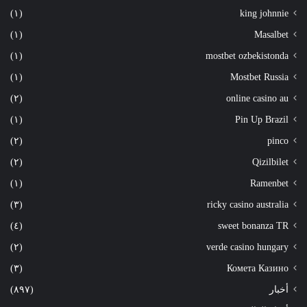
(١)
king johnnie
(١)
Masalbet
(١)
mostbet ozbekistonda
(١)
Mostbet Russia
(٢)
online casino au
(١)
Pin Up Brazil
(٢)
pinco
(٢)
Qizilbilet
(١)
Ramenbet
(٣)
ricky casino australia
(٤)
sweet bonanza TR
(٢)
verde casino hungary
(٣)
Комета Казино
أخبار
(٨٩٧)