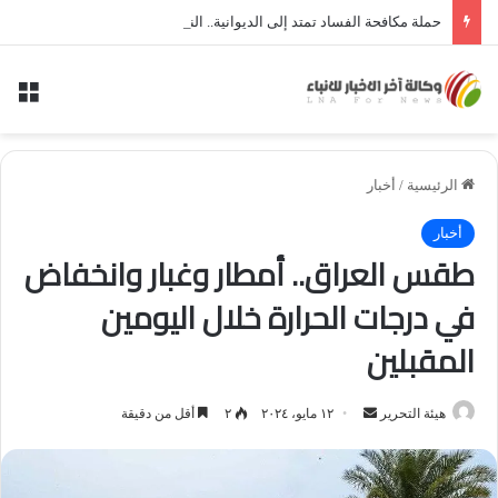
حملة مكافحة الفساد تمتد إلى الديوانية.. النزاهة تعتقل مدير توزيع كهرباء الديوانية السابق ومعاونه
الق
الرئيسية
/
أخبار
أخبار
طقس العراق.. أمطار وغبار وانخفاض
في درجات الحرارة خلال اليومين
المقبلين
أرسل
هيئة التحرير
١٢ مايو، ٢٠٢٤
٢
أقل من دقيقة
بريدا
إلكترونيا