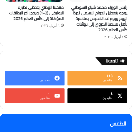
رئيس الوزراء محمد شياع السوداني
منتخبنا الوطني يتخطّى نظيره
يوجه بتعطيل الدوام الرسمي لهذا
البوليفي (2-1) ويحجز آخر البطاقات
اليوم ويوم غد الخميس بمناسبة
المؤهلة إلى كأس العالم 2026
تأهل منتخبنا الكروي إلى نهائيات
١ أبريل، ٢٠٢٦
كأس العالم 2026
١ أبريل، ٢٠٢٦
تابعونا
٠
١١٥
متابعون
معجبون
٠
٤
متابعون
متابعون
الطقس