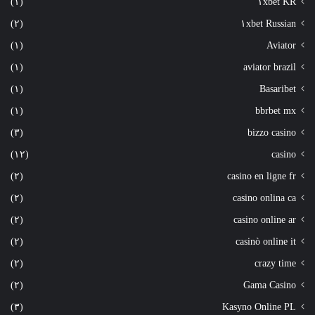
(١)
١xbet KR
(٢)
١xbet Russian
(١)
Aviator
(١)
aviator brazil
(١)
Basaribet
(١)
bbrbet mx
(٣)
bizzo casino
(١٢)
casino
(٢)
casino en ligne fr
(٢)
casino onlina ca
(٢)
casino online ar
(٢)
casinò online it
(٢)
crazy time
(٢)
Gama Casino
(٣)
Kasyno Online PL