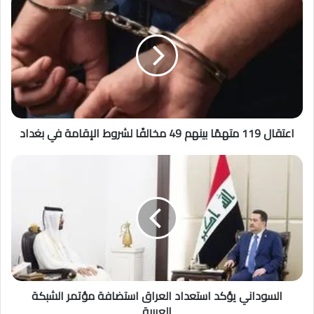
اعتقال 119 متهمًا بينهم 49 مخالفًا لشروط الإقامة في بغداد
السوداني يؤكد استعداد العراق استضافة مؤتمر الشبكة
العربية