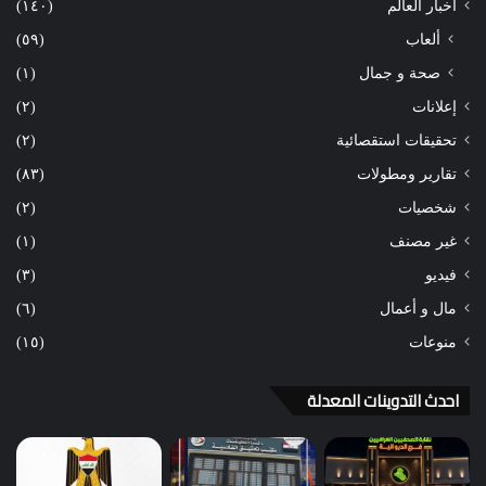
أخبار العالم
(١٤٠)
ألعاب
(٥٩)
صحة و جمال
(١)
إعلانات
(٢)
تحقيقات استقصائية
(٢)
تقارير ومطولات
(٨٣)
شخصيات
(٢)
غير مصنف
(١)
فيديو
(٣)
مال و أعمال
(٦)
منوعات
(١٥)
احدث التدوينات المعدلة