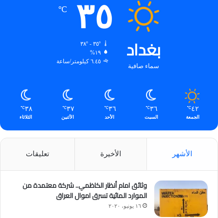
٣٥
℃
بغداد
٣٥º - ٣٨º
١٩%
٦.٤٥ كيلومتر/ساعة
سماء صافية
٣٨
٣٧
٣٦
٣٦
٤٢
℃
℃
℃
℃
℃
الجمعة
السبت
الأحد
الأثنين
الثلاثاء
الأشهر
الأخيرة
تعليقات
وثائق امام أنظار الكاظمي.. شركة معتمدة من
الموارد المائية تسرق اموال العراق
١٦ يونيو، ٢٠٢٠