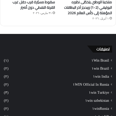
منتخبنا الوطني يتخطّى نظيره
سقوط مسيّرة قرب حقل غرب
البوليفي (2-1) ويحجز آخر البطاقات
القرنة النفطي دون أضرار
المؤهلة إلى كأس العالم 2026
٣١ مارس، ٢٠٢٦
١ أبريل، ٢٠٢٦
تصنيفات
(١)
١Win Brasil
(٢)
١win Brazil
(٢)
١win India
(٢)
١WIN Official In Russia
(٣)
١win Turkiye
(٢)
١win uzbekistan
(٢)
١winRussia