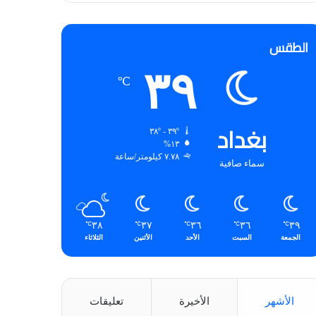
الطقس
٣٩
℃
بغداد
٣٩º - ٣٨º
١٣%
٧.٧٨ كيلومتر/ساعة
سماء صافية
٣٨
٣٧
٣٦
٣٦
٣٩
℃
℃
℃
℃
℃
الجمعة
السبت
الأحد
الأثنين
الثلاثاء
الأشهر
الأخيرة
تعليقات