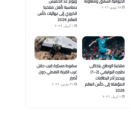
الديوانية السابق ومعاونه
ويوم غد الخميس
بمناسبة تأهل منتخبنا
٢٨ يونيو، ٢٠٢٦
الكروي إلى نهائيات كأس
العالم 2026
١ أبريل، ٢٠٢٦
منتخبنا الوطني يتخطّى
سقوط مسيّرة قرب حقل
نظيره البوليفي (2-1)
غرب القرنة النفطي دون
ويحجز آخر البطاقات
أضرار
المؤهلة إلى كأس العالم
٣١ مارس، ٢٠٢٦
2026
١ أبريل، ٢٠٢٦