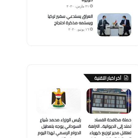
٢١ مارس، ٢٠٢٠
العراق يستدعي سفير تركيا
ويسلمه مذكرة احتجاج
١٦ يونيو، ٢٠٢٠
آخر اخبار التقنية
حملة مكافحة الفساد
رئيس الوزراء محمد شياع
تمتد إلى الديوانية.. النزاهة
السوداني يوجه بتعطيل
تعتقل مدير توزيع كهرباء
الدوام الرسمي لهذا اليوم