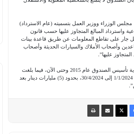
جلس الوزراء ووزير العمل بتسميته (عام الاسترداد)
عية واسترداد المبالغ المتجاوز عليها حسب قانون
 رقم 56 لسنة 1977، فإن العمل جار على تقاطع المعلومات عن طريق قاعدة بينات
اعدين وأصحاب الأملاك والسيارات الحديثة وأصحاب
لمتجاوز عليها”.
وأكدت أنه “تم استرداد (90) مليار دينار منذ بداية تأسيس الصندوق عام 2015 وحتى الآن، فيما بلغت
الأموال المستردة خلال العام الحالي من المدة 1/1/2024 إلى 30/4/2024‏، بحدود (5) مليارات دينار بعد
”.
فيسبوك
X
مشاركة عبر البريد
طباعة