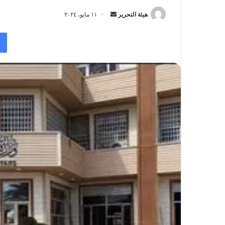
أرسل
هيئة التحرير
١١ مايو، ٢٠٢٤
بريدا
إلكترونيا