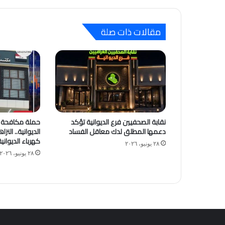
مقالات ذات صلة
نقابة الصحفيين فرع الديوانية تؤكد
حملة مكافحة ا
دعمها المطلق لدك معاقل الفساد
الديوانية.. النز
كهرباء الديوان
٢٨ يونيو، ٢٠٢٦
٢٨ يونيو، ٢٠٢٦