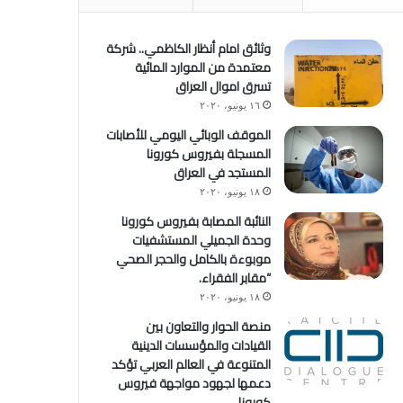
وثائق امام أنظار الكاظمي.. شركة
معتمدة من الموارد المائية
تسرق اموال العراق
١٦ يونيو، ٢٠٢٠
الموقف الوبائي اليومي للأصابات
المسجلة بفيروس كورونا
المستجد في العراق
١٨ يونيو، ٢٠٢٠
النائبة المصابة بفيروس كورونا
وحدة الجميلي المستشفيات
موبوءة بالكامل والحجر الصحي
“مقابر الفقراء.
١٨ يونيو، ٢٠٢٠
منصة الحوار والتعاون بين
القيادات والمؤسسات الدينية
المتنوعة في العالم العربي تؤكد
دعمها لجهود مواجهة فيروس
كورونا