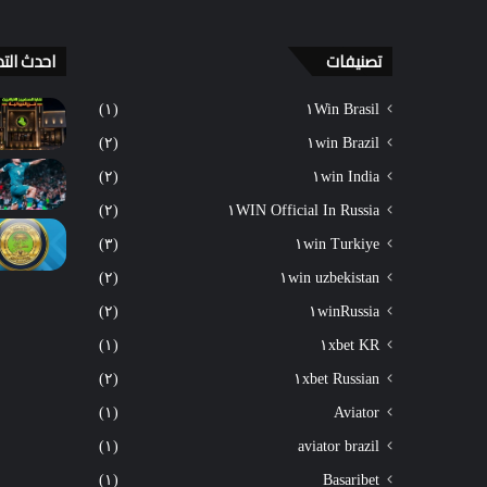
تصنيفات
احدث التد
(١)
١Win Brasil
(٢)
١win Brazil
(٢)
١win India
(٢)
١WIN Official In Russia
(٣)
١win Turkiye
(٢)
١win uzbekistan
(٢)
١winRussia
(١)
١xbet KR
(٢)
١xbet Russian
(١)
Aviator
(١)
aviator brazil
(١)
Basaribet