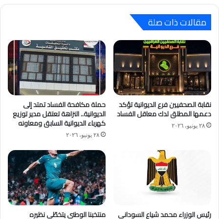
في أزمة الكهرباء في العراق.
مقالات ذات صلة
نقابة الصحفيين فرع الديوانية تؤكد
حملة مكافحة الفساد تمتد إلى
دعمها المطلق لدك معاقل الفساد
الديوانية.. النزاهة تعتقل مدير توزيع
كهرباء الديوانية السابق ومعاونه
٢٨ يونيو، ٢٠٢٦
٢٨ يونيو، ٢٠٢٦
رئيس الوزراء محمد شياع السوداني
منتخبنا الوطني يتخطّى نظيره