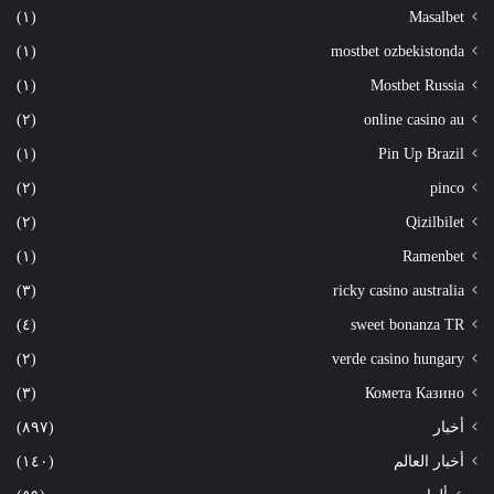
(١)
Masalbet
(١)
mostbet ozbekistonda
(١)
Mostbet Russia
(٢)
online casino au
(١)
Pin Up Brazil
(٢)
pinco
(٢)
Qizilbilet
(١)
Ramenbet
(٣)
ricky casino australia
(٤)
sweet bonanza TR
(٢)
verde casino hungary
(٣)
Комета Казино
أخبار
(٨٩٧)
أخبار العالم
(١٤٠)