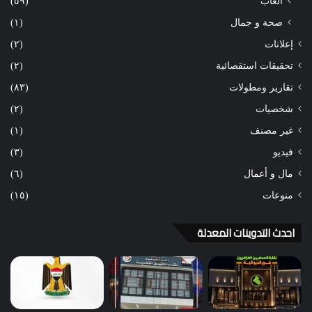
ألعاب
(٥٩)
صحة و جمال
(١)
إعلانات
(٢)
تحقيقات استقصائية
(٢)
تقارير ومطولات
(٨٣)
شخصيات
(٢)
غير مصنف
(١)
فيديو
(٣)
مال و أعمال
(٦)
منوعات
(١٥)
احدث التدوينات المعدلة