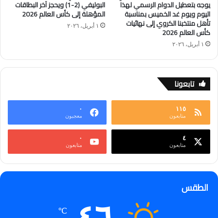
يوجه بتعطيل الدوام الرسمي لهذا
البوليفي (2-1) ويحجز آخر البطاقات
اليوم ويوم غد الخميس بمناسبة
المؤهلة إلى كأس العالم 2026
تأهل منتخبنا الكروي إلى نهائيات
١ أبريل، ٢٠٢٦
كأس العالم 2026
١ أبريل، ٢٠٢٦
تابعونا
٠
١١٥
متابعون
معجبون
٠
٤
متابعون
متابعون
الطقس
℃