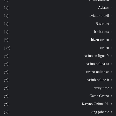
(١)
Aviator
(١)
aviator brazil
(١)
Basaribet
(١)
bbrbet mx
(٣)
bizzo casino
(١٢)
casino
(٢)
casino en ligne fr
(٢)
casino onlina ca
(٢)
casino online ar
(٢)
casinò online it
(٢)
crazy time
(٢)
Gama Casino
(٣)
Kasyno Online PL
(١)
king johnnie