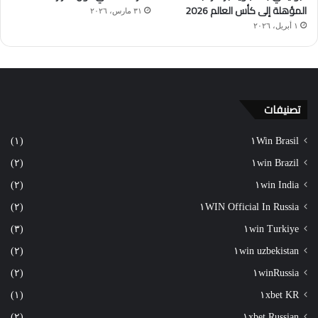
المؤهلة إلى كأس العالم 2026
٣١ مارس، ٢٠٢٦
١ أبريل، ٢٠٢٦
تصنيفات
(١)
١Win Brasil
(٢)
١win Brazil
(٢)
١win India
(٢)
١WIN Official In Russia
(٣)
١win Turkiye
(٢)
١win uzbekistan
(٢)
١winRussia
(١)
١xbet KR
(٢)
١xbet Russian