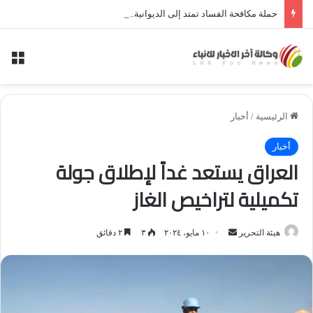
حملة مكافحة الفساد تمتد إلى الديوانية.. النزاهة تعتقل مدير توزيع كهرباء الديوانية السابق ومعاونه
الق
الرئيسية
/
أخبار
أخبار
العراق يستعد غداً لإطلاق جولة
تكميلية لتراخيص الغاز
أرسل
هيئة التحرير
١٠ مايو، ٢٠٢٤
٣
٢ دقائق
بريدا
إلكترونيا