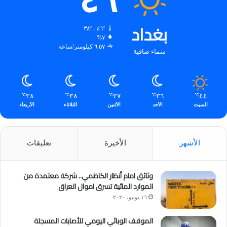
٤٦
بغداد
٤٦º - ٣٨º
٧%
٦.٥٧ كيلومتر/ساعة
سماء صافية
٣٨
٣٨
٣٧
٣٦
٤٤
℃
℃
℃
℃
℃
السبت
الأحد
الأثنين
الثلاثاء
الأربعاء
الأشهر
الأخيرة
تعليقات
وثائق امام أنظار الكاظمي.. شركة معتمدة من
الموارد المائية تسرق اموال العراق
١٦ يونيو، ٢٠٢٠
الموقف الوبائي اليومي للأصابات المسجلة