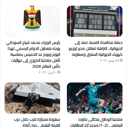
حملة مكافحة الفساد تمتد إلى
رئيس الوزراء محمد شياع السوداني
الديوانية.. النزاهة تعتقل مدير توزيع
يوجه بتعطيل الدوام الرسمي لهذا
كهرباء الديوانية السابق ومعاونه
اليوم ويوم غد الخميس بمناسبة
تأهل منتخبنا الكروي إلى نهائيات
٢٨ يونيو، ٢٠٢٦
كأس العالم 2026
١ أبريل، ٢٠٢٦
منتخبنا الوطني يتخطّى نظيره
سقوط مسيّرة قرب حقل غرب
البوليفي (2-1) ويحجز آخر البطاقات
القرنة النفطي دون أضرار