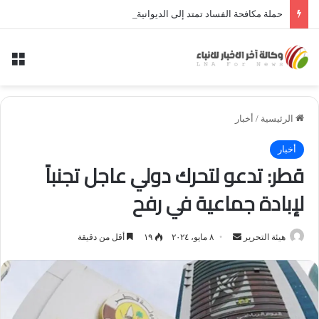
حملة مكافحة الفساد تمتد إلى الديوانية.. النزاهة تعتقل مدير توزيع كهرباء الديوانية السابق ومعاونه
الق
الرئيسية
/
أخبار
أخبار
قطر: تدعو لتحرك دولي عاجل تجنباً
لإبادة جماعية في رفح
أرسل
هيئة التحرير
٨ مايو، ٢٠٢٤
١٩
أقل من دقيقة
بريدا
إلكترونيا