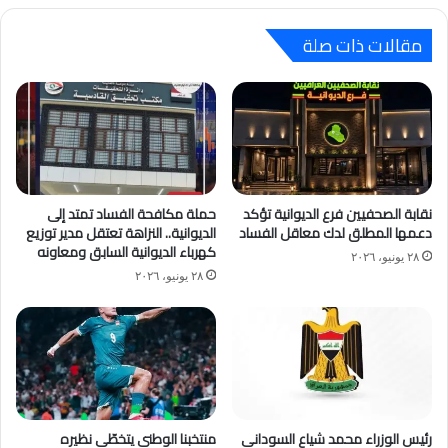
مقالات ذات صلة
نقابة الصحفيين فرع الديوانية تؤكد
حملة مكافحة الفساد تمتد إلى
دعمها المطلق لدك معاقل الفساد
الديوانية.. النزاهة تعتقل مدير توزيع
كهرباء الديوانية السابق ومعاونه
٢٨ يونيو، ٢٠٢٦
٢٨ يونيو، ٢٠٢٦
رئيس الوزراء محمد شياع السوداني
منتخبنا الوطني يتخطّى نظيره