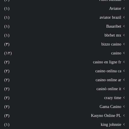
(١)
Aviator
(١)
aviator brazil
(١)
Basaribet
(١)
bbrbet mx
(٣)
bizzo casino
(١٢)
casino
(٢)
casino en ligne fr
(٢)
casino onlina ca
(٢)
casino online ar
(٢)
casinò online it
(٢)
crazy time
(٢)
Gama Casino
(٣)
Kasyno Online PL
(١)
king johnnie