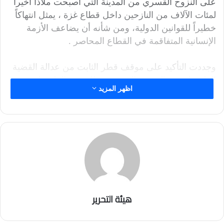
على النزوح القسري من المدينة التي أصبحت ملاذاً أخيراً
لمئات الآلاف من النازحين داخل قطاع غزة ، يمثل انتهاكاً
خطيراً للقوانين الدولية، ومن شأنه أن يضاعف الأزمة
الإنسانية المتفاقمة في القطاع المحاصر .
وجددت التأكيد على موقف قطر الثابت من عدالة القضية
الفلسطينية، والحقوق المشروعة للشعب الفلسطيني،
اظهر المزيد
وإقامة “دولته المستقلة على حدود عام 1967، وعاصمتها
القدس الشرقية”.
هيئة التحرير