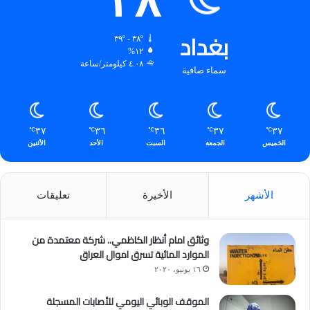
٣٨
بغداد
٣٨º - ٣٩º
١٢%
٤.٠٨ كيلومتر/ساعة
سماء صافية
٣٧
٣٦
٣٦
٣٧
٣٧
℃
℃
℃
℃
℃
الخميس
الجمعة
السبت
الأحد
الأثنين
الأشهر
الأخيرة
تعليقات
وثائق امام أنظار الكاظمي.. شركة معتمدة من
الموارد المائية تسرق اموال العراق
١٦ يونيو، ٢٠٢٠
الموقف الوبائي اليومي للأصابات المسجلة