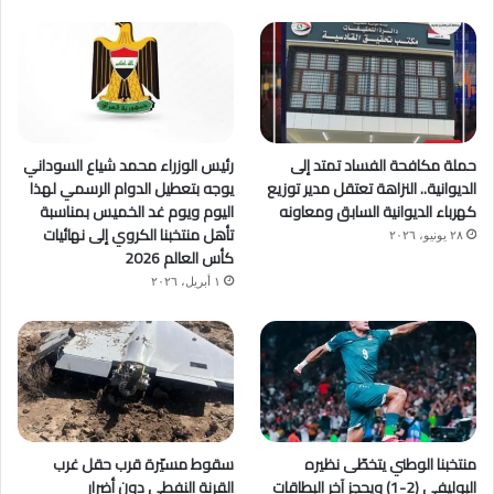
حملة مكافحة الفساد تمتد إلى
رئيس الوزراء محمد شياع السوداني
الديوانية.. النزاهة تعتقل مدير توزيع
يوجه بتعطيل الدوام الرسمي لهذا
كهرباء الديوانية السابق ومعاونه
اليوم ويوم غد الخميس بمناسبة
تأهل منتخبنا الكروي إلى نهائيات
٢٨ يونيو، ٢٠٢٦
كأس العالم 2026
١ أبريل، ٢٠٢٦
منتخبنا الوطني يتخطّى نظيره
سقوط مسيّرة قرب حقل غرب
البوليفي (2-1) ويحجز آخر البطاقات
القرنة النفطي دون أضرار