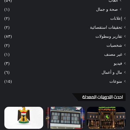
ألعاب
(٥٩)
صحة و جمال
(١)
إعلانات
(٢)
تحقيقات استقصائية
(٢)
تقارير ومطولات
(٨٣)
شخصيات
(٢)
غير مصنف
(١)
فيديو
(٣)
مال و أعمال
(٦)
منوعات
(١٥)
احدث التدوينات المعدلة