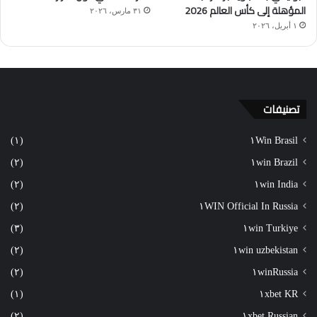
المؤهلة إلى كأس العالم 2026
٣١ مارس، ٢٠٢٦
١ أبريل، ٢٠٢٦
تصنيفات
(١)
١Win Brasil
(٢)
١win Brazil
(٢)
١win India
(٢)
١WIN Official In Russia
(٣)
١win Turkiye
(٢)
١win uzbekistan
(٢)
١winRussia
(١)
١xbet KR
(٢)
١xbet Russian