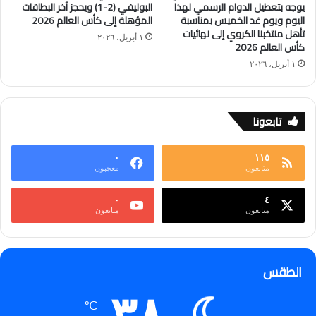
يوجه بتعطيل الدوام الرسمي لهذا
البوليفي (2-1) ويحجز آخر البطاقات
اليوم ويوم غد الخميس بمناسبة
المؤهلة إلى كأس العالم 2026
تأهل منتخبنا الكروي إلى نهائيات
١ أبريل، ٢٠٢٦
كأس العالم 2026
١ أبريل، ٢٠٢٦
تابعونا
٠
١١٥
متابعون
معجبون
٠
٤
متابعون
متابعون
الطقس
℃