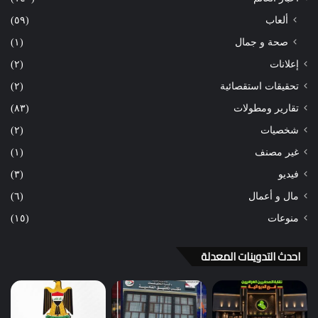
ألعاب
(٥٩)
صحة و جمال
(١)
إعلانات
(٢)
تحقيقات استقصائية
(٢)
تقارير ومطولات
(٨٣)
شخصيات
(٢)
غير مصنف
(١)
فيديو
(٣)
مال و أعمال
(٦)
منوعات
(١٥)
احدث التدوينات المعدلة