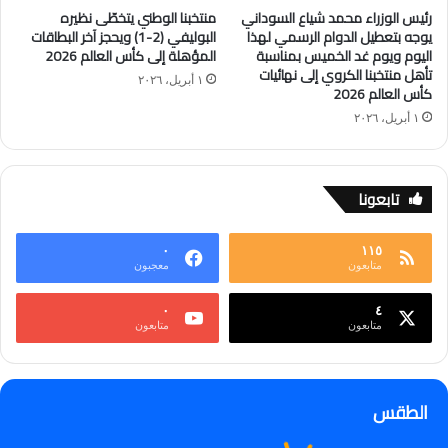
رئيس الوزراء محمد شياع السوداني
منتخبنا الوطني يتخطّى نظيره
يوجه بتعطيل الدوام الرسمي لهذا
البوليفي (2-1) ويحجز آخر البطاقات
اليوم ويوم غد الخميس بمناسبة
المؤهلة إلى كأس العالم 2026
تأهل منتخبنا الكروي إلى نهائيات
١ أبريل، ٢٠٢٦
كأس العالم 2026
١ أبريل، ٢٠٢٦
تابعونا
٠
١١٥
متابعون
معجبون
٠
٤
متابعون
متابعون
الطقس