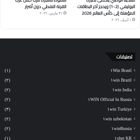
منتخبنا الوطني يتخطّى نظيره
سقوط مسيّرة قرب حقل غرب
البوليفي (2-1) ويحجز آخر البطاقات
القرنة النفطي دون أضرار
المؤهلة إلى كأس العالم 2026
٣١ مارس، ٢٠٢٦
١ أبريل، ٢٠٢٦
تصنيفات
(١)
١Win Brasil
(٢)
١win Brazil
(٢)
١win India
(٢)
١WIN Official In Russia
(٣)
١win Turkiye
(٢)
١win uzbekistan
(٢)
١winRussia
(١)
١xbet KR