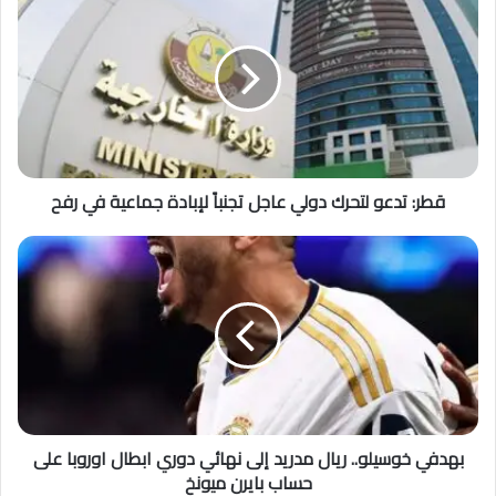
قطر: تدعو لتحرك دولي عاجل تجنباً لإبادة جماعية في رفح
بهدفي خوسيلو.. ريال مدريد إلى نهائي دوري ابطال اوروبا على
حساب بايرن ميونخ