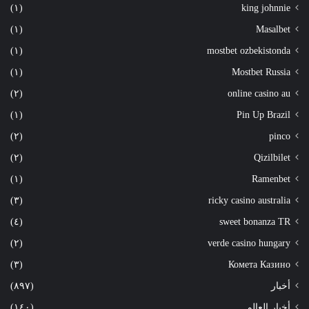
(١)
king johnnie
(١)
Masalbet
(١)
mostbet ozbekistonda
(١)
Mostbet Russia
(٢)
online casino au
(١)
Pin Up Brazil
(٢)
pinco
(٢)
Qizilbilet
(١)
Ramenbet
(٣)
ricky casino australia
(٤)
sweet bonanza TR
(٢)
verde casino hungary
(٣)
Комета Казино
أخبار
(٨٩٧)
أخبار العالم
(١٤٠)