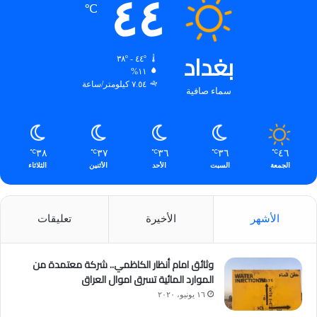
٤٤
℃
بغداد
٤٤º - ٣٨º
١١%
٧.٥٤ كيلومتر/ساعة
سماء صافية
٣٨
٣٧
٣٦
٣٦
٤٦
℃
℃
℃
℃
℃
الجمعة
السبت
الأحد
الأثنين
الثلاثاء
الأشهر
الأخيرة
تعليقات
وثائق امام أنظار الكاظمي.. شركة معتمدة من
الموارد المائية تسرق اموال العراق
١٦ يونيو، ٢٠٢٠