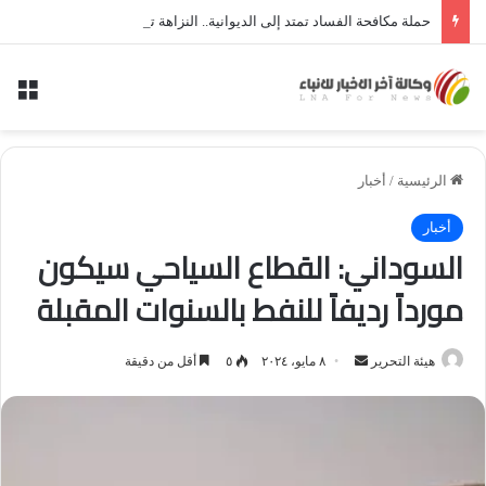
حملة مكافحة الفساد تمتد إلى الديوانية.. النزاهة تعتقل مدير توزيع كهرباء الديوانية السابق ومعاونه
الق
الرئيسية
/
أخبار
أخبار
السوداني: القطاع السياحي سيكون
مورداً رديفاً للنفط بالسنوات المقبلة
أرسل
هيئة التحرير
٨ مايو، ٢٠٢٤
٥
أقل من دقيقة
بريدا
إلكترونيا