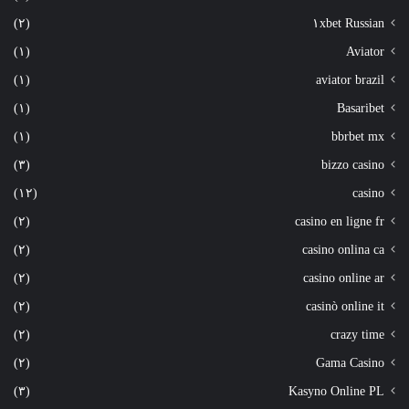
(٢)
١xbet Russian
(١)
Aviator
(١)
aviator brazil
(١)
Basaribet
(١)
bbrbet mx
(٣)
bizzo casino
(١٢)
casino
(٢)
casino en ligne fr
(٢)
casino onlina ca
(٢)
casino online ar
(٢)
casinò online it
(٢)
crazy time
(٢)
Gama Casino
(٣)
Kasyno Online PL