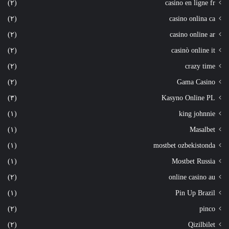
(٢)
casino en ligne fr
(٢)
casino onlina ca
(٢)
casino online ar
(٢)
casinò online it
(٢)
crazy time
(٢)
Gama Casino
(٣)
Kasyno Online PL
(١)
king johnnie
(١)
Masalbet
(١)
mostbet ozbekistonda
(١)
Mostbet Russia
(٢)
online casino au
(١)
Pin Up Brazil
(٢)
pinco
(٢)
Qizilbilet