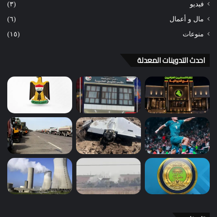
فيديو
(٣)
مال و أعمال
(٦)
منوعات
(١٥)
احدث التدوينات المعدلة