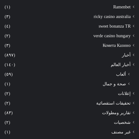
(١)
Ramenbet
(٣)
ricky casino australia
(٤)
sweet bonanza TR
(٢)
verde casino hungary
(٣)
Комета Казино
أخبار
(٨٩٧)
أخبار العالم
(١٤٠)
ألعاب
(٥٩)
صحة و جمال
(١)
إعلانات
(٢)
تحقيقات استقصائية
(٢)
تقارير ومطولات
(٨٣)
شخصيات
(٢)
غير مصنف
(١)