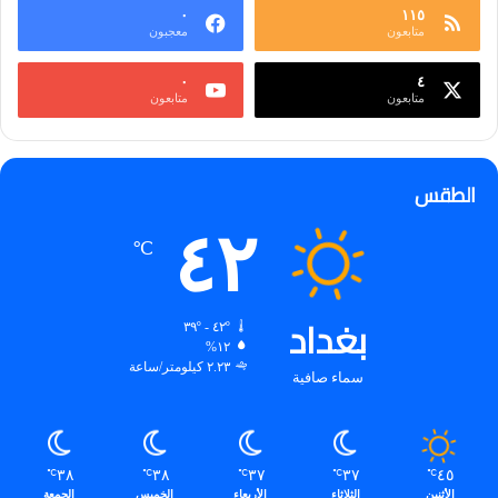
٠
١١٥
متابعون
معجبون
٠
٤
متابعون
متابعون
الطقس
٤٢
℃
بغداد
٤٢º - ٣٩º
١٢%
٢.٢٣ كيلومتر/ساعة
سماء صافية
٣٨
٣٨
٣٧
٣٧
٤٥
℃
℃
℃
℃
℃
الأثنين
الثلاثاء
الأربعاء
الخميس
الجمعة