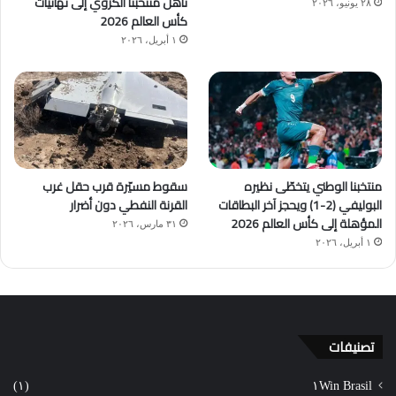
تأهل منتخبنا الكروي إلى نهائيات
٢٨ يونيو، ٢٠٢٦
كأس العالم 2026
١ أبريل، ٢٠٢٦
منتخبنا الوطني يتخطّى نظيره
سقوط مسيّرة قرب حقل غرب
البوليفي (2-1) ويحجز آخر البطاقات
القرنة النفطي دون أضرار
المؤهلة إلى كأس العالم 2026
٣١ مارس، ٢٠٢٦
١ أبريل، ٢٠٢٦
تصنيفات
(١)
١Win Brasil