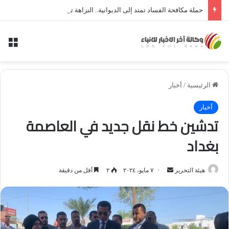
حملة مكافحة الفساد تمتد إلى الديوانية.. النزاهة تعتقل مدير توزيع كهرباء الديوانية السابق ومعاونه
الق
الرئيسية
/
أخبار
أخبار
تدشين خط نقل جديد في العاصمة
بغداد
أرسل
هيئة التحرير
٧ مايو، ٢٠٢٤
٢
أقل من دقيقة
بريدا
إلكترونيا