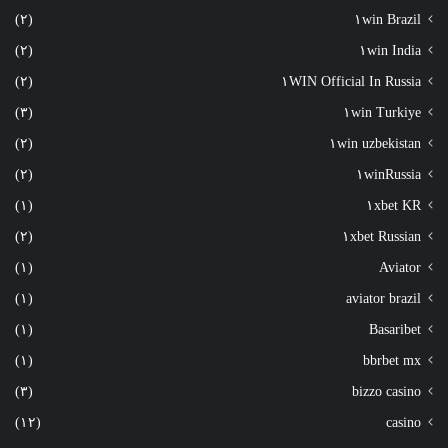
(٢)
١win Brazil
(٢)
١win India
(٢)
١WIN Official In Russia
(٣)
١win Turkiye
(٢)
١win uzbekistan
(٢)
١winRussia
(١)
١xbet KR
(٢)
١xbet Russian
(١)
Aviator
(١)
aviator brazil
(١)
Basaribet
(١)
bbrbet mx
(٣)
bizzo casino
(١٢)
casino