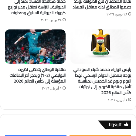
نقابة الصحفيين فرع الديوانية تؤكد
حملة مكافحة الفساد تمتد إلى
دعمها المطلق لدك معاقل الفساد
الديوانية.. النزاهة تعتقل مدير توزيع
كهرباء الديوانية السابق ومعاونه
٢٨ يونيو، ٢٠٢٦
٢٨ يونيو، ٢٠٢٦
رئيس الوزراء محمد شياع السوداني
منتخبنا الوطني يتخطّى نظيره
يوجه بتعطيل الدوام الرسمي لهذا
البوليفي (2-1) ويحجز آخر البطاقات
اليوم ويوم غد الخميس بمناسبة
المؤهلة إلى كأس العالم 2026
تأهل منتخبنا الكروي إلى نهائيات
١ أبريل، ٢٠٢٦
كأس العالم 2026
١ أبريل، ٢٠٢٦
تابعونا