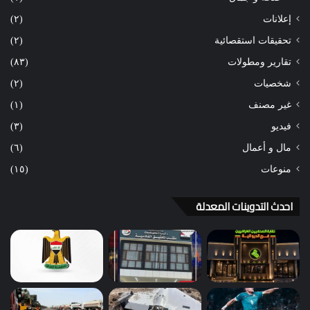
إعلانات
(٢)
تحقيقات استقصائية
(٢)
تقارير ومطولات
(٨٣)
شخصيات
(٢)
غير مصنف
(١)
فيديو
(٣)
مال و أعمال
(٦)
منوعات
(١٥)
احدث التدوينات المعدلة