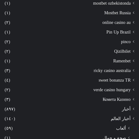
(١)
mostbet ozbekistonda
(١)
Mostbet Russia
(٢)
online casino au
(١)
Pin Up Brazil
(٢)
pinco
(٢)
Qizilbilet
(١)
Ramenbet
(٣)
ricky casino australia
(٤)
sweet bonanza TR
(٢)
verde casino hungary
(٣)
Комета Казино
أخبار
(٨٩٧)
أخبار العالم
(١٤٠)
ألعاب
(٥٩)
صحة و جمال
(١)