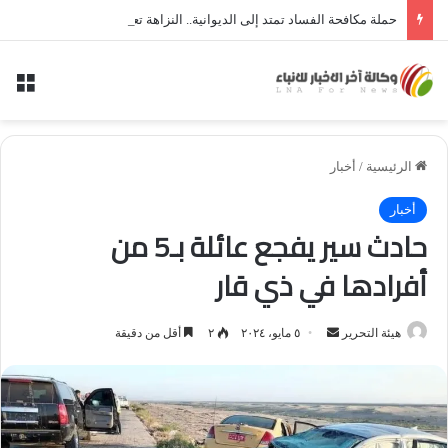
حملة مكافحة الفساد تمتد إلى الديوانية.. النزاهة تعتقل مدير توزيع كهرباء الديوانية السابق ومعاونه
الق
الرئيسية
/
أخبار
أخبار
حادث سير يفجع عائلة بـ5 من
أفرادها في ذي قار
أرسل
هيئة التحرير
٥ مايو، ٢٠٢٤
٢
أقل من دقيقة
بريدا
إلكترونيا