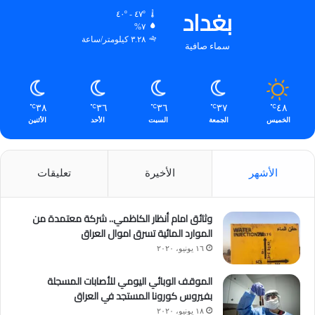
بغداد
٤٧º - ٤٠º
٧%
٣.٢٨ كيلومتر/ساعة
سماء صافية
٣٨
٣٦
٣٦
٣٧
٤٨
℃
℃
℃
℃
℃
الخميس
الجمعة
السبت
الأحد
الأثنين
الأشهر
الأخيرة
تعليقات
وثائق امام أنظار الكاظمي.. شركة معتمدة من
الموارد المائية تسرق اموال العراق
١٦ يونيو، ٢٠٢٠
الموقف الوبائي اليومي للأصابات المسجلة
بفيروس كورونا المستجد في العراق
١٨ يونيو، ٢٠٢٠