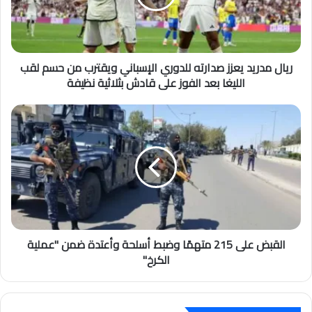
ريال مدريد يعزز صدارته للدوري الإسباني ويقترب من حسم لقب
الليغا بعد الفوز على قادش بثلاثية نظيفة
القبض على 215 متهمًا وضبط أسلحة وأعتدة ضمن "عملية
الكرخ"