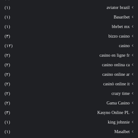
(١)
aviator brazil
(١)
Basaribet
(١)
bbrbet mx
(٣)
bizzo casino
(١٢)
casino
(٢)
casino en ligne fr
(٢)
casino onlina ca
(٢)
casino online ar
(٢)
casinò online it
(٢)
crazy time
(٢)
Gama Casino
(٣)
Kasyno Online PL
(١)
king johnnie
(١)
Masalbet