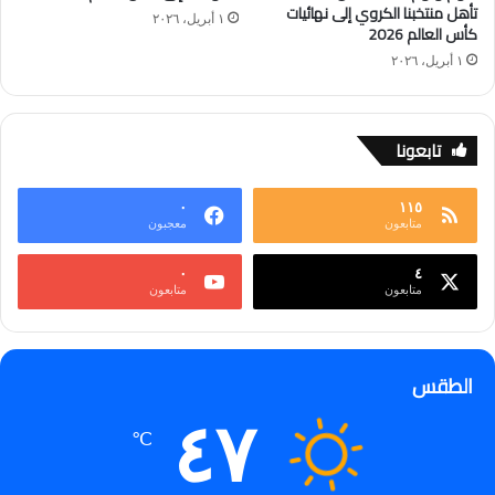
تأهل منتخبنا الكروي إلى نهائيات
١ أبريل، ٢٠٢٦
كأس العالم 2026
١ أبريل، ٢٠٢٦
تابعونا
٠
١١٥
متابعون
معجبون
٠
٤
متابعون
متابعون
الطقس
٤٧
℃