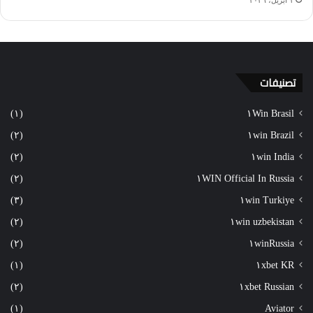
١ أبريل، ٢٠٢٦
تصنيفات
(١)
١Win Brasil
(٢)
١win Brazil
(٢)
١win India
(٢)
١WIN Official In Russia
(٣)
١win Turkiye
(٢)
١win uzbekistan
(٢)
١winRussia
(١)
١xbet KR
(٢)
١xbet Russian
(١)
Aviator