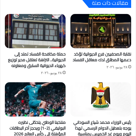
مقالات ذات صلة
نقابة الصحفيين فرع الديوانية تؤكد
حملة مكافحة الفساد تمتد إلى
دعمها المطلق لدك معاقل الفساد
الديوانية.. النزاهة تعتقل مدير توزيع
كهرباء الديوانية السابق ومعاونه
٢٨ يونيو، ٢٠٢٦
٢٨ يونيو، ٢٠٢٦
رئيس الوزراء محمد شياع السوداني
منتخبنا الوطني يتخطّى نظيره
يوجه بتعطيل الدوام الرسمي لهذا
البوليفي (2-1) ويحجز آخر البطاقات
اليوم ويوم غد الخميس بمناسبة
المؤهلة إلى كأس العالم 2026