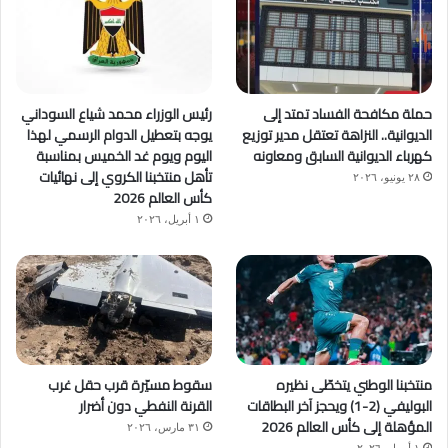
حملة مكافحة الفساد تمتد إلى
رئيس الوزراء محمد شياع السوداني
الديوانية.. النزاهة تعتقل مدير توزيع
يوجه بتعطيل الدوام الرسمي لهذا
كهرباء الديوانية السابق ومعاونه
اليوم ويوم غد الخميس بمناسبة
تأهل منتخبنا الكروي إلى نهائيات
٢٨ يونيو، ٢٠٢٦
كأس العالم 2026
١ أبريل، ٢٠٢٦
منتخبنا الوطني يتخطّى نظيره
سقوط مسيّرة قرب حقل غرب
البوليفي (2-1) ويحجز آخر البطاقات
القرنة النفطي دون أضرار
المؤهلة إلى كأس العالم 2026
٣١ مارس، ٢٠٢٦