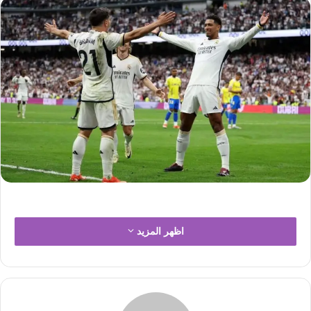
س
ل
ب
ر
ي
د
ا
إ
ل
ك
ت
ر
و
ن
اظهر المزيد
ي
ا