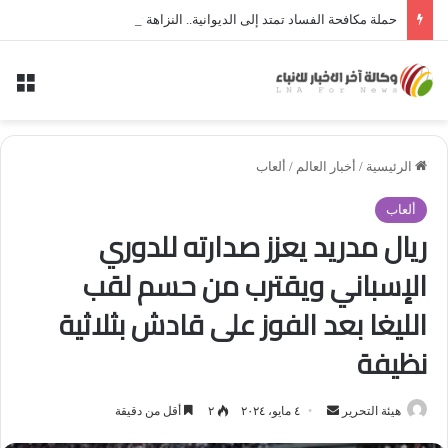
حملة مكافحة الفساد تمتد إلى الديوانية.. النزاهة تعتقل مدير توزيع كهرباء الديوانية السابق ومعاونه
الق
الرئيسية
/
أخبار العالم
/
ألعاب
ألعاب
ريال مدريد يعزز صدارته للدوري
الإسباني ويقترب من حسم لقب
الليغا بعد الفوز على قادش بثلاثية
نظيفة
هيئة التحرير
أ
٤ مايو، ٢٠٢٤
٢
أقل من دقيقة
ر