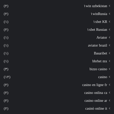
(٢)
١win uzbekistan
(٢)
١winRussia
(١)
١xbet KR
(٢)
١xbet Russian
(١)
Aviator
(١)
aviator brazil
(١)
Basaribet
(١)
bbrbet mx
(٣)
bizzo casino
(١٢)
casino
(٢)
casino en ligne fr
(٢)
casino onlina ca
(٢)
casino online ar
(٢)
casinò online it