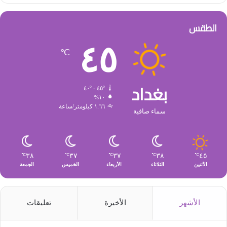
الطقس
٤٥
℃
بغداد
٤٥º - ٤٠º
١٠%
١.٦٦ كيلومتر/ساعة
سماء صافية
٣٨
٣٧
٣٧
٣٨
٤٥
℃
℃
℃
℃
℃
الأثنين
الثلاثاء
الأربعاء
الخميس
الجمعة
الأشهر
الأخيرة
تعليقات