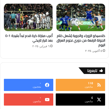
كلاسيكو الزوراء والجوية يُشعل ختام
أغرب مباراة كرة قدم تبدأ بنتيجة 1-0
الجولة الرابعة من دوري نجوم العراق
بعد قرار تاريخي
اليوم
٦ فبراير، ٢٠٢٥
٥ أكتوبر، ٢٠٢٥
تابعونا
٠
١١٥
متابعون
معجبون
٠
٤
متابعون
متابعون