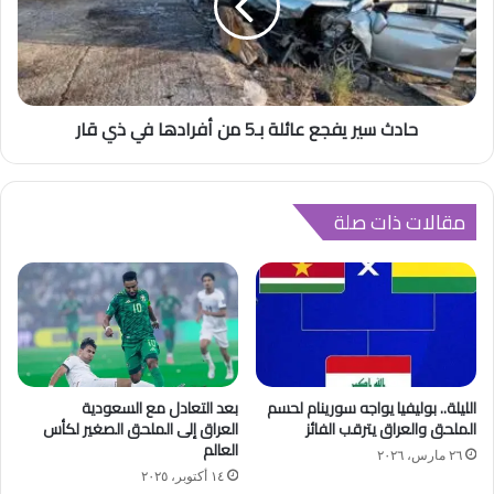
حادث سير يفجع عائلة بـ5 من أفرادها في ذي قار
مقالات ذات صلة
الليلة.. بوليفيا يواجه سورينام لحسم
بعد التعادل مع السعودية
الملحق والعراق يترقب الفائز
العراق إلى الملحق الصغير لكأس
العالم
٢٦ مارس، ٢٠٢٦
١٤ أكتوبر، ٢٠٢٥