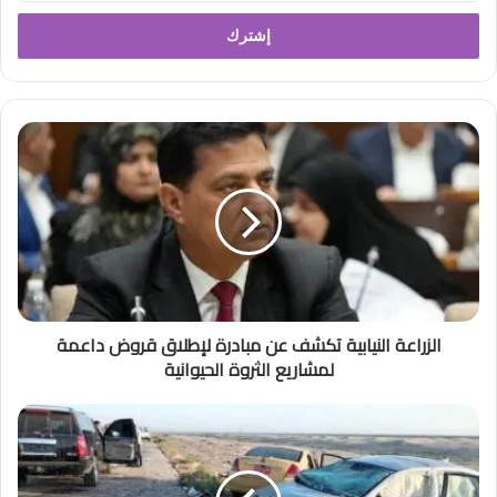
خ
ل
ب
ر
ي
د
ك
ا
ل
إ
ل
ك
ت
ر
الزراعة النيابية تكشف عن مبادرة لإطلاق قروض داعمة
و
لمشاريع الثروة الحيوانية
ن
ي