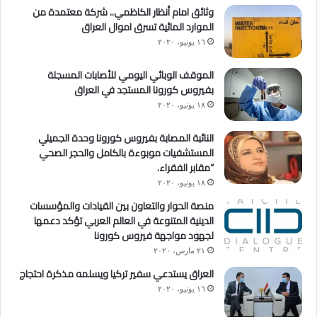
وثائق امام أنظار الكاظمي.. شركة معتمدة من
الموارد المائية تسرق اموال العراق
١٦ يونيو، ٢٠٢٠
الموقف الوبائي اليومي للأصابات المسجلة
بفيروس كورونا المستجد في العراق
١٨ يونيو، ٢٠٢٠
النائبة المصابة بفيروس كورونا وحدة الجميلي
المستشفيات موبوءة بالكامل والحجر الصحي
“مقابر الفقراء.
١٨ يونيو، ٢٠٢٠
منصة الحوار والتعاون بين القيادات والمؤسسات
الدينية المتنوعة في العالم العربي تؤكد دعمها
لجهود مواجهة فيروس كورونا
٢١ مارس، ٢٠٢٠
العراق يستدعي سفير تركيا ويسلمه مذكرة احتجاج
١٦ يونيو، ٢٠٢٠