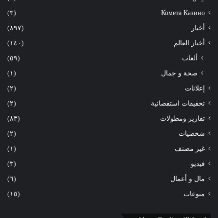
(٣)
Комета Казино
أخبار
(٨٩٧)
أخبار العالم
(١٤٠)
ألعاب
(٥٩)
صحة و جمال
(١)
إعلانات
(٢)
تحقيقات استقصائية
(٢)
تقارير ومطولات
(٨٣)
شخصيات
(٢)
غير مصنف
(١)
فيديو
(٣)
مال و أعمال
(٦)
منوعات
(١٥)