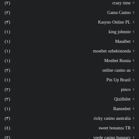
(٢)
crazy time
(٢)
Gama Casino
(٣)
Kasyno Online PL
(١)
king johnnie
(١)
Masalbet
(١)
mostbet ozbekistonda
(١)
Mostbet Russia
(٢)
online casino au
(١)
Pin Up Brazil
(٢)
pinco
(٢)
Qizilbilet
(١)
Ramenbet
(٣)
ricky casino australia
(٤)
sweet bonanza TR
(٢)
verde casino hungary