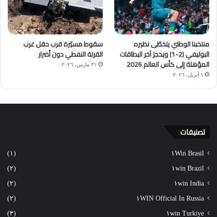
منتخبنا الوطني يتخطّى نظيره
سقوط مسيّرة قرب حقل غرب
البوليفي (2-1) ويحجز آخر البطاقات
القرنة النفطي دون أضرار
المؤهلة إلى كأس العالم 2026
٣١ مارس، ٢٠٢٦
١ أبريل، ٢٠٢٦
تصنيفات
(١)
١Win Brasil
(٢)
١win Brazil
(٢)
١win India
(٢)
١WIN Official In Russia
(٣)
١win Turkiye