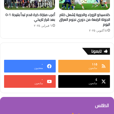
كلاسيكو الزوراء والجوية يُشعل ختام
أغرب مباراة كرة قدم تبدأ بنتيجة 1-0
الجولة الرابعة من دوري نجوم العراق
بعد قرار تاريخي
اليوم
٦ فبراير، ٢٠٢٥
٥ أكتوبر، ٢٠٢٥
تابعونا
٠
١١٥
متابعون
معجبون
٠
٤
متابعون
متابعون
الطقس