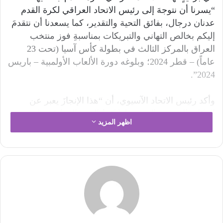
“يسرنا أن نتوجهَ إلى رئيس الاتحاد العراقي لكرة القدم
عدنان درجال، بفائق التحية والتقدير، كما يسعدنا أن نتقدمَ
إليكم بخالص التهاني والتبريكات بمناسبةِ فوز منتخب
العراق بالمركز الثالث في بطولة كأس آسيا (تحت 23
عاماً) – قطر 2024؛ وبلوغه دورة الألعاب الأولمبية – باريس
2024”.
وأكد رئيس الاتحاد الآسيوي، أن “هذا الإنجازَ يعبر عن
المكانةِ المتميزة التي تحتلها كرةُ القدم العراقيّة على
اظهر المزيد
ساحةِ كرة القدم الآسيويّة، كما أنه يتوج جهودَ اتحادكم
الموقر في رعايةِ المواهب الشابة، ويجسد عطاءَ وإخلاصَ
لاعبي المنتخب وأفراد الأجهزة الفنية والإدارية على امتداد
منافساتِ البطولة الآسيويّة”.
وأعرب رئيس الاتحاد الآسيوي، عن أمله بأن “ينقل درجال،
التهاني إلى أسرةِ الاتحاد العراقيّ وأعضاء المنتخب، مع
تمنياتنا لكم بدوام التوفيق والنجاح في خدمة مسيرةِ الكرة