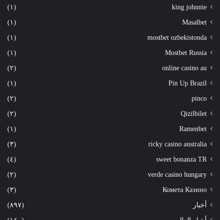
(١)
king johnnie
(١)
Masalbet
(١)
mostbet ozbekistonda
(١)
Mostbet Russia
(٢)
online casino au
(١)
Pin Up Brazil
(٢)
pinco
(٢)
Qizilbilet
(١)
Ramenbet
(٣)
ricky casino australia
(٤)
sweet bonanza TR
(٢)
verde casino hungary
(٣)
Комета Казино
أخبار
(٨٩٧)