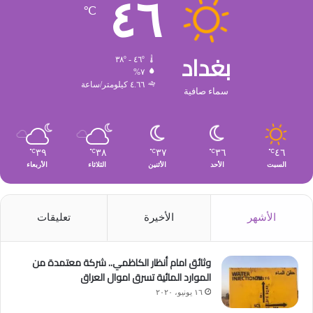
٤٦
℃
بغداد
٤٦º - ٣٨º
٧%
٤.٦٦ كيلومتر/ساعة
سماء صافية
٣٩
٣٨
٣٧
٣٦
٤٦
℃
℃
℃
℃
℃
السبت
الأحد
الأثنين
الثلاثاء
الأربعاء
الأشهر
الأخيرة
تعليقات
وثائق امام أنظار الكاظمي.. شركة معتمدة من
الموارد المائية تسرق اموال العراق
١٦ يونيو، ٢٠٢٠