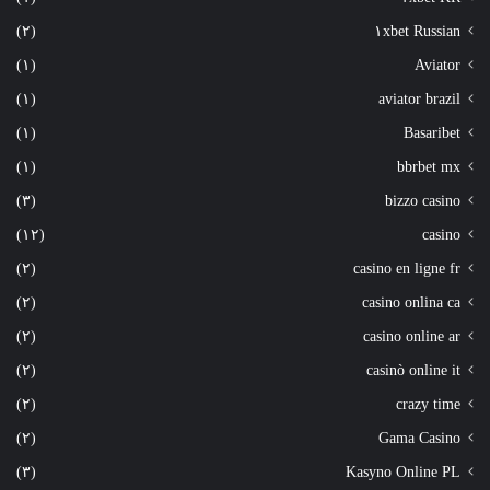
(٢)
١xbet Russian
(١)
Aviator
(١)
aviator brazil
(١)
Basaribet
(١)
bbrbet mx
(٣)
bizzo casino
(١٢)
casino
(٢)
casino en ligne fr
(٢)
casino onlina ca
(٢)
casino online ar
(٢)
casinò online it
(٢)
crazy time
(٢)
Gama Casino
(٣)
Kasyno Online PL