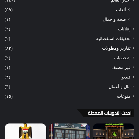
أخبار العالم
(١٤٠)
ألعاب
(٥٩)
صحة و جمال
(١)
إعلانات
(٢)
تحقيقات استقصائية
(٢)
تقارير ومطولات
(٨٣)
شخصيات
(٢)
غير مصنف
(١)
فيديو
(٣)
مال و أعمال
(٦)
منوعات
(١٥)
احدث التدوينات المعدلة