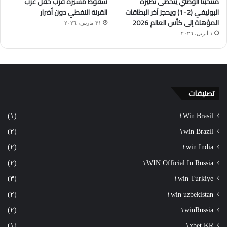
منتخبنا الوطني يتخطّى نظيره
سقوط مسيّرة قرب حقل غرب
البوليفي (2-1) ويحجز آخر البطاقات
القرنة النفطي دون أضرار
المؤهلة إلى كأس العالم 2026
٣١ مارس، ٢٠٢٦
١ أبريل، ٢٠٢٦
تصنيفات
(١)
١Win Brasil
(٢)
١win Brazil
(٢)
١win India
(٢)
١WIN Official In Russia
(٣)
١win Turkiye
(٢)
١win uzbekistan
(٢)
١winRussia
(١)
١xbet KR