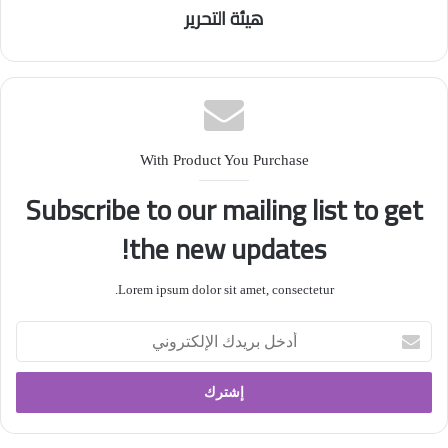
هيئة التحرير
العراقية على مختلف الأصعدة”.
وبلغ المنتخب الأولمبي العراقي، أولمبياد باريس 2024،
بتغلبه على إندونيسيا أمس الأول 2-1 واحتلاله المركز
الثالث في البطولة.
With Product You Purchase
Subscribe to our mailing list to get
the new updates!
Lorem ipsum dolor sit amet, consectetur.
أدخل
بريدك
الإلكتروني