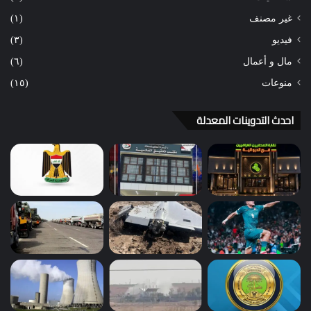
غير مصنف
(١)
فيديو
(٣)
مال و أعمال
(٦)
منوعات
(١٥)
احدث التدوينات المعدلة