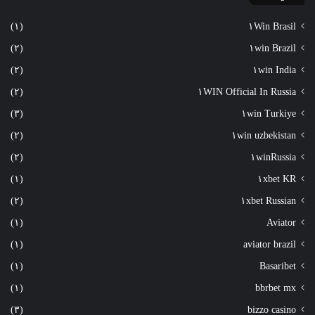
(١)
١Win Brasil
(٢)
١win Brazil
(٢)
١win India
(٢)
١WIN Official In Russia
(٣)
١win Turkiye
(٢)
١win uzbekistan
(٢)
١winRussia
(١)
١xbet KR
(٢)
١xbet Russian
(١)
Aviator
(١)
aviator brazil
(١)
Basaribet
(١)
bbrbet mx
(٣)
bizzo casino