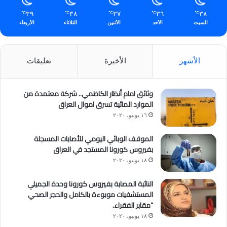
٣٩
٣٨
٣٧
٣٦
٣٨
℃
℃
℃
℃
℃
السبت
الأحد
الأثنين
الثلاثاء
الأربعاء
الأشهر
الأخيرة
تعليقات
وثائق امام أنظار الكاظمي.. شركة معتمدة من
الموارد المائية تسرق اموال العراق
١٦ يونيو، ٢٠٢٠
الموقف الوبائي اليومي للأصابات المسجلة
بفيروس كورونا المستجد في العراق
١٨ يونيو، ٢٠٢٠
النائبة المصابة بفيروس كورونا وحدة الجميلي
المستشفيات موبوءة بالكامل والحجر الصحي
“مقابر الفقراء.
١٨ يونيو، ٢٠٢٠