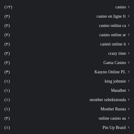
(١٢)
casino
(٢)
casino en ligne fr
(٢)
casino onlina ca
(٢)
casino online ar
(٢)
casinò online it
(٢)
crazy time
(٢)
Gama Casino
(٣)
Kasyno Online PL
(١)
king johnnie
(١)
Masalbet
(١)
mostbet ozbekistonda
(١)
Mostbet Russia
(٢)
online casino au
(١)
Pin Up Brazil