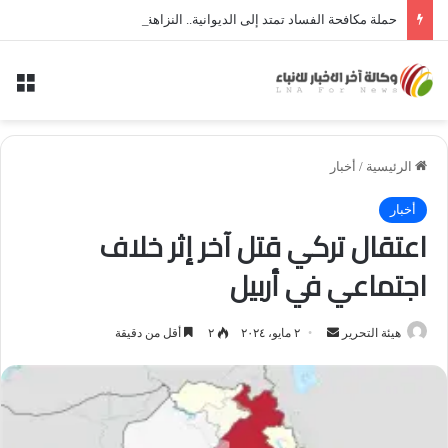
حملة مكافحة الفساد تمتد إلى الديوانية.. النزاهة تعتقل مدير توزيع كهرباء الديوانية السابق ومعاونه
الق
الرئيسية
/
أخبار
أخبار
اعتقال تركي قتل آخر إثر خلاف
اجتماعي في أربيل
أرسل
هيئة التحرير
٢ مايو، ٢٠٢٤
٢
أقل من دقيقة
بريدا
إلكترونيا