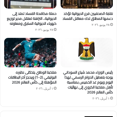
نقابة الصحفيين فرع الديوانية تؤكد
حملة مكافحة الفساد تمتد إلى
دعمها المطلق لدك معاقل الفساد
الديوانية.. النزاهة تعتقل مدير توزيع
كهرباء الديوانية السابق ومعاونه
٢٨ يونيو، ٢٠٢٦
٢٨ يونيو، ٢٠٢٦
رئيس الوزراء محمد شياع السوداني
منتخبنا الوطني يتخطّى نظيره
يوجه بتعطيل الدوام الرسمي لهذا
البوليفي (2-1) ويحجز آخر البطاقات
اليوم ويوم غد الخميس بمناسبة
المؤهلة إلى كأس العالم 2026
تأهل منتخبنا الكروي إلى نهائيات
١ أبريل، ٢٠٢٦
كأس العالم 2026
١ أبريل، ٢٠٢٦