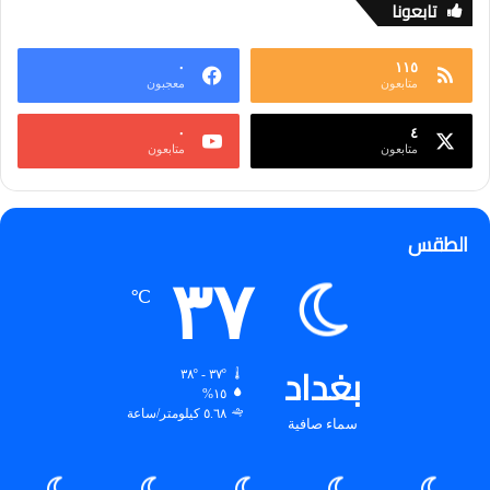
تابعونا
٠
١١٥
متابعون
معجبون
٠
٤
متابعون
متابعون
الطقس
٣٧
℃
بغداد
٣٧º - ٣٨º
١٥%
٥.٦٨ كيلومتر/ساعة
سماء صافية