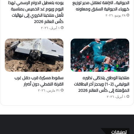
الديوانية.. النزاهة تعتقل مدير توزيع
يوجه بتعطيل الدوام الرسمي لهذا
كهرباء الديوانية السابق ومعاونه
اليوم ويوم غد الخميس بمناسبة
تأهل منتخبنا الكروي إلى نهائيات
٢٨ يونيو، ٢٠٢٦
كأس العالم 2026
١ أبريل، ٢٠٢٦
منتخبنا الوطني يتخطّى نظيره
سقوط مسيّرة قرب حقل غرب
البوليفي (2-1) ويحجز آخر البطاقات
القرنة النفطي دون أضرار
المؤهلة إلى كأس العالم 2026
٣١ مارس، ٢٠٢٦
١ أبريل، ٢٠٢٦
تصنيفات