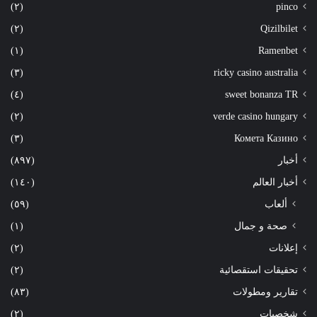
(٢)
pinco
(٢)
Qizilbilet
(١)
Ramenbet
(٣)
ricky casino australia
(٤)
sweet bonanza TR
(٢)
verde casino hungary
(٣)
Комета Казино
أخبار
(٨٩٧)
أخبار العالم
(١٤٠)
ألعاب
(٥٩)
صحة و جمال
(١)
إعلانات
(٢)
تحقيقات استقصائية
(٢)
تقارير ومطولات
(٨٣)
شخصيات
(٢)