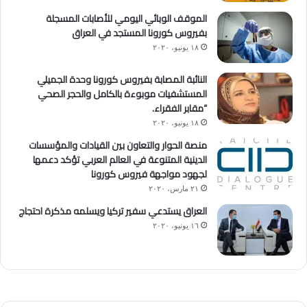
الموقف الوبائي اليومي للأصابات المسجلة
بفيروس كورونا المستجد في العراق
١٨ يونيو، ٢٠٢٠
النائبة المصابة بفيروس كورونا وحدة الجميلي
المستشفيات موبوءة بالكامل والحجر الصحي
“مقابر الفقراء.
١٨ يونيو، ٢٠٢٠
منصة الحوار والتعاون بين القيادات والمؤسسات
الدينية المتنوعة في العالم العربي تؤكد دعمها
لجهود مواجهة فيروس كورونا
٢١ مارس، ٢٠٢٠
العراق يستدعي سفير تركيا ويسلمه مذكرة احتجاج
١٦ يونيو، ٢٠٢٠