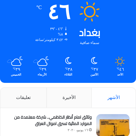
٤٦
℃
بغداد
٤٦º - ٣٩º
٨%
٣.٤٢ كيلومتر/ساعة
سماء صافية
٣٩
٣٩
٣٨
٣٧
٤٦
℃
℃
℃
℃
℃
الأحد
الأثنين
الثلاثاء
الأربعاء
الخميس
الأشهر
الأخيرة
تعليقات
وثائق امام أنظار الكاظمي.. شركة معتمدة من
الموارد المائية تسرق اموال العراق
١٦ يونيو، ٢٠٢٠