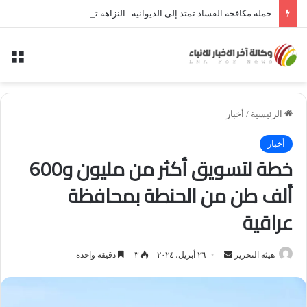
حملة مكافحة الفساد تمتد إلى الديوانية.. النزاهة تعتقل مدير توزيع كهرباء الديوانية السابق ومعاونه
الق
الرئيسية
/
أخبار
أخبار
خطة لتسويق أكثر من مليون و600
ألف طن من الحنطة بمحافظة
عراقية
أرسل
هيئة التحرير
٢٦ أبريل، ٢٠٢٤
٣
دقيقة واحدة
بريدا
إلكترونيا