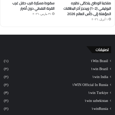
منتخبنا الوطني يتخطّى نظيره
سقوط مسيّرة قرب حقل غرب
البوليفي (2-1) ويحجز آخر البطاقات
القرنة النفطي دون أضرار
المؤهلة إلى كأس العالم 2026
٣١ مارس، ٢٠٢٦
١ أبريل، ٢٠٢٦
تصنيفات
(١)
١Win Brasil
(٢)
١win Brazil
(٢)
١win India
(٢)
١WIN Official In Russia
(٣)
١win Turkiye
(٢)
١win uzbekistan
(٢)
١winRussia