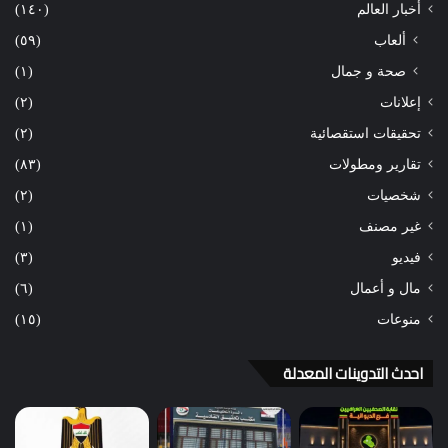
أخبار العالم
(١٤٠)
ألعاب
(٥٩)
صحة و جمال
(١)
إعلانات
(٢)
تحقيقات استقصائية
(٢)
تقارير ومطولات
(٨٣)
شخصيات
(٢)
غير مصنف
(١)
فيديو
(٣)
مال و أعمال
(٦)
منوعات
(١٥)
احدث التدوينات المعدلة