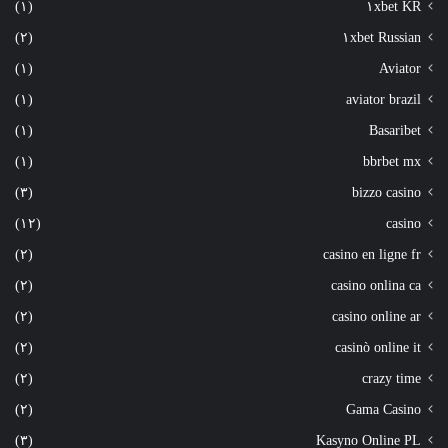
(١)
١xbet KR
(٢)
١xbet Russian
(١)
Aviator
(١)
aviator brazil
(١)
Basaribet
(١)
bbrbet mx
(٣)
bizzo casino
(١٢)
casino
(٢)
casino en ligne fr
(٢)
casino onlina ca
(٢)
casino online ar
(٢)
casinò online it
(٢)
crazy time
(٢)
Gama Casino
(٣)
Kasyno Online PL