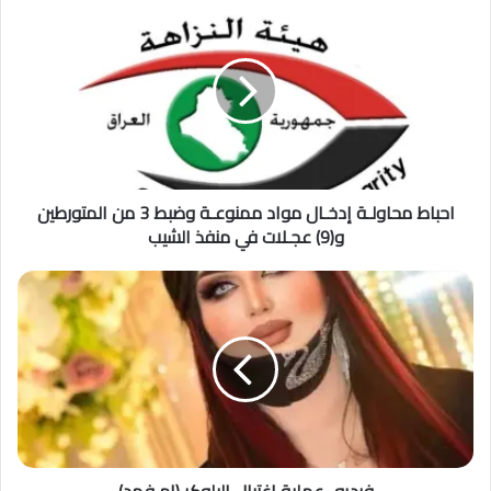
احباط محاولـة إدخـال مواد ممنوعـة وضبط 3 من المتورطين
و(9) عجـلات في منفذ الشيب