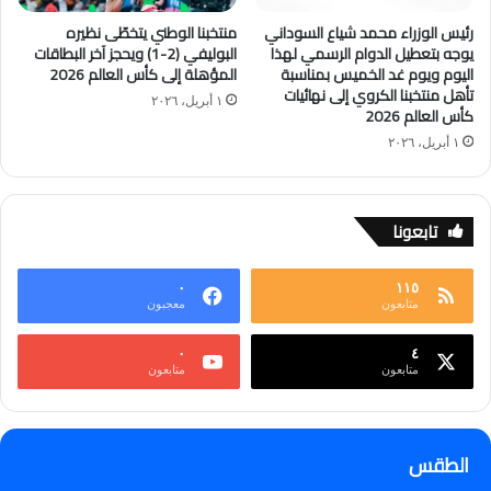
رئيس الوزراء محمد شياع السوداني
منتخبنا الوطني يتخطّى نظيره
يوجه بتعطيل الدوام الرسمي لهذا
البوليفي (2-1) ويحجز آخر البطاقات
اليوم ويوم غد الخميس بمناسبة
المؤهلة إلى كأس العالم 2026
تأهل منتخبنا الكروي إلى نهائيات
١ أبريل، ٢٠٢٦
كأس العالم 2026
١ أبريل، ٢٠٢٦
تابعونا
٠
١١٥
متابعون
معجبون
٠
٤
متابعون
متابعون
الطقس