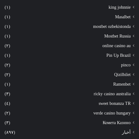
(١)
king johnnie
(١)
Masalbet
(١)
mostbet ozbekistonda
(١)
Mostbet Russia
(٢)
online casino au
(١)
Pin Up Brazil
(٢)
pinco
(٢)
Qizilbilet
(١)
Ramenbet
(٣)
ricky casino australia
(٤)
sweet bonanza TR
(٢)
verde casino hungary
(٣)
Комета Казино
أخبار
(٨٩٧)