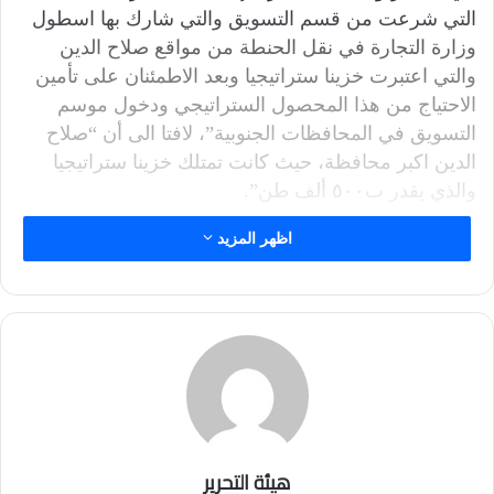
التي شرعت من قسم التسويق والتي شارك بها اسطول
وزارة التجارة في نقل الحنطة من مواقع صلاح الدين
والتي اعتبرت خزينا ستراتيجيا وبعد الاطمئنان على تأمين
الاحتياج من هذا المحصول الستراتيجي ودخول موسم
التسويق في المحافظات الجنوبية”، لافتا الى أن “صلاح
الدين اكبر محافظة، حيث كانت تمتلك خزينا ستراتيجيا
والذي يقدر ب٥٠٠ ألف طن”.
اظهر المزيد
وأضاف أن “هناك انتاجا بكميات كبيرة متوقعة حسب
بيانات زراعة محافظة صلاح الدين والتي يمكن ان تتجاوز
المليون وستمائة طن”، مرجحا “بدء موسم التسويق في
محافظة صلاح الدين بدايه شهر حزيران المقبل”.
وأعلن رئيس مجلس الوزراء محمد شياع السوداني، يوم
الأربعاء الماضي، عن إطلاق الموسم التسويقي لمحصول
الحنطة في العراق.
هيئة التحرير