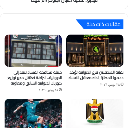
فيديو.. عملية اغتيال البلوكر (ام فهد)
مقالات ذات صلة
نقابة الصحفيين فرع الديوانية تؤكد
حملة مكافحة الفساد تمتد إلى
دعمها المطلق لدك معاقل الفساد
الديوانية.. النزاهة تعتقل مدير توزيع
كهرباء الديوانية السابق ومعاونه
٢٨ يونيو، ٢٠٢٦
٢٨ يونيو، ٢٠٢٦