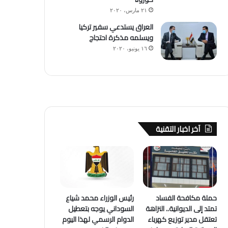
٢١ مارس، ٢٠٢٠
العراق يستدعي سفير تركيا
ويسلمه مذكرة احتجاج
١٦ يونيو، ٢٠٢٠
آخر اخبار التقنية
حملة مكافحة الفساد
رئيس الوزراء محمد شياع
تمتد إلى الديوانية.. النزاهة
السوداني يوجه بتعطيل
تعتقل مدير توزيع كهرباء
الدوام الرسمي لهذا اليوم