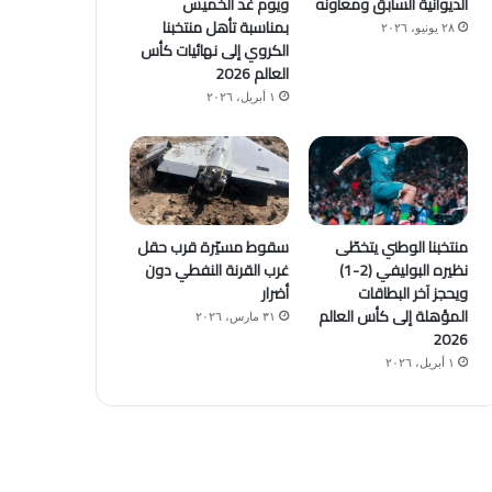
الديوانية السابق ومعاونه
ويوم غد الخميس
بمناسبة تأهل منتخبنا
٢٨ يونيو، ٢٠٢٦
الكروي إلى نهائيات كأس
العالم 2026
١ أبريل، ٢٠٢٦
منتخبنا الوطني يتخطّى
سقوط مسيّرة قرب حقل
نظيره البوليفي (2-1)
غرب القرنة النفطي دون
ويحجز آخر البطاقات
أضرار
المؤهلة إلى كأس العالم
٣١ مارس، ٢٠٢٦
2026
١ أبريل، ٢٠٢٦