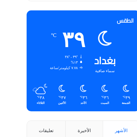
الطقس
٣٩
℃
بغداد
٣٩º - ٣٨º
١٣%
٧.٧٨ كيلومتر/ساعة
سماء صافية
٣٨
٣٧
٣٦
٣٦
٣٩
℃
℃
℃
℃
℃
الجمعة
السبت
الأحد
الأثنين
الثلاثاء
الأشهر
الأخيرة
تعليقات