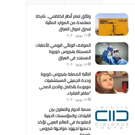
وثائق امام أنظار الكاظمي.. شركة
معتمدة من الموارد المائية
تسرق اموال العراق
١٦ يونيو، ٢٠٢٠
الموقف الوبائي اليومي للأصابات
المسجلة بفيروس كورونا
المستجد في العراق
١٨ يونيو، ٢٠٢٠
النائبة المصابة بفيروس كورونا
وحدة الجميلي المستشفيات
موبوءة بالكامل والحجر الصحي
“مقابر الفقراء.
١٨ يونيو، ٢٠٢٠
منصة الحوار والتعاون بين
القيادات والمؤسسات الدينية
المتنوعة في العالم العربي تؤكد
دعمها لجهود مواجهة فيروس
كورونا