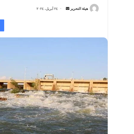
أرسل
هيئة التحرير
٢٤ أبريل، ٢٠٢٤
بريدا
إلكترونيا