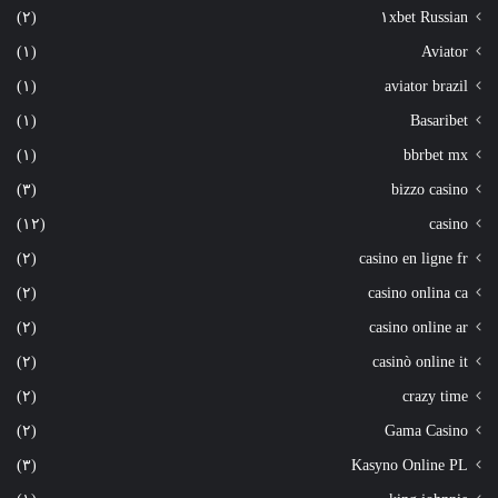
(٢)
١xbet Russian
(١)
Aviator
(١)
aviator brazil
(١)
Basaribet
(١)
bbrbet mx
(٣)
bizzo casino
(١٢)
casino
(٢)
casino en ligne fr
(٢)
casino onlina ca
(٢)
casino online ar
(٢)
casinò online it
(٢)
crazy time
(٢)
Gama Casino
(٣)
Kasyno Online PL