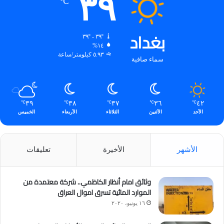
٣٩
℃
بغداد
٣٩º - ٣٩º
١٤%
٥.٩٣ كيلومتر/ساعة
سماء صافية
٣٩
٣٨
٣٧
٣٦
٤٢
℃
℃
℃
℃
℃
الأحد
الأثنين
الثلاثاء
الأربعاء
الخميس
الأشهر
الأخيرة
تعليقات
وثائق امام أنظار الكاظمي.. شركة معتمدة من
الموارد المائية تسرق اموال العراق
١٦ يونيو، ٢٠٢٠