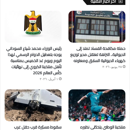
آخر اخبار التقنية
حملة مكافحة الفساد تمتد إلى
رئيس الوزراء محمد شياع السوداني
الديوانية.. النزاهة تعتقل مدير توزيع
يوجه بتعطيل الدوام الرسمي لهذا
كهرباء الديوانية السابق ومعاونه
اليوم ويوم غد الخميس بمناسبة
تأهل منتخبنا الكروي إلى نهائيات
٢٨ يونيو، ٢٠٢٦
كأس العالم 2026
١ أبريل، ٢٠٢٦
منتخبنا الوطني يتخطّى نظيره
سقوط مسيّرة قرب حقل غرب