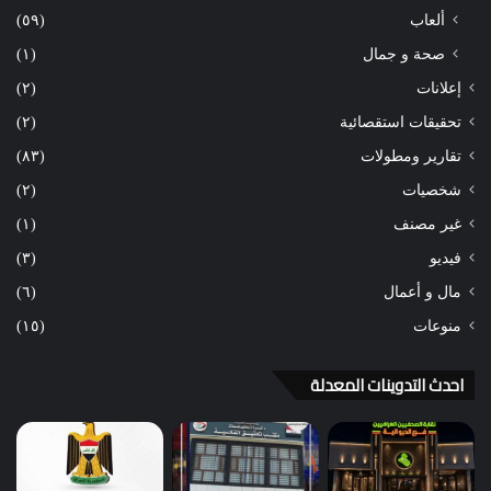
ألعاب
(٥٩)
صحة و جمال
(١)
إعلانات
(٢)
تحقيقات استقصائية
(٢)
تقارير ومطولات
(٨٣)
شخصيات
(٢)
غير مصنف
(١)
فيديو
(٣)
مال و أعمال
(٦)
منوعات
(١٥)
احدث التدوينات المعدلة