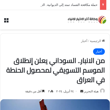
حملة مكافحة الفساد تمتد إلى الديوانية.. النزاهة تعتقل مدير توزيع كهرباء الديوانية السابق ومعاونه
الق
الرئيسية
/
أخبار
أخبار
من الانبار.. السوداني يعلن إنطلاق
الموسم التسويقي لمحصول الحنطة
في العراق
أرسل
هيئة التحرير
٢٤ أبريل، ٢٠٢٤
٣
أقل من دقيقة
بريدا
إلكترونيا