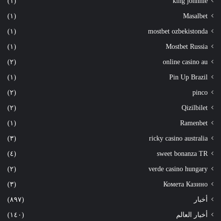
(١)
king johnnie
(١)
Masalbet
(١)
mostbet ozbekistonda
(١)
Mostbet Russia
(٢)
online casino au
(١)
Pin Up Brazil
(٢)
pinco
(٢)
Qizilbilet
(١)
Ramenbet
(٣)
ricky casino australia
(٤)
sweet bonanza TR
(٢)
verde casino hungary
(٣)
Комета Казино
أخبار
(٨٩٧)
أخبار العالم
(١٤٠)