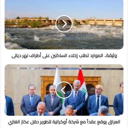
وثيقة.. الموارد تطلب إخلاء الساكنين على أطراف نهر ديالى
العراق يوقع عقداً مع شركة أوكرانية لتطوير حقل عكاز الغازي