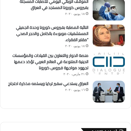
الموقف الوبائي اليومي للأصابات المسجلة
بفيروس كورونا المستجد في العراق
١٨ يونيو، ٢٠٢٠
النائبة المصابة بفيروس كورونا وحدة الجميلي
المستشفيات موبوءة بالكامل والحجر الصحي
“مقابر الفقراء.
١٨ يونيو، ٢٠٢٠
منصة الحوار والتعاون بين القيادات والمؤسسات
الدينية المتنوعة في العالم العربي تؤكد دعمها
لجهود مواجهة فيروس كورونا
٢١ مارس، ٢٠٢٠
العراق يستدعي سفير تركيا ويسلمه مذكرة احتجاج
١٦ يونيو، ٢٠٢٠