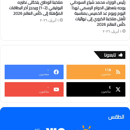
رئيس الوزراء محمد شياع السوداني
منتخبنا الوطني يتخطّى نظيره
يوجه بتعطيل الدوام الرسمي لهذا
البوليفي (2-1) ويحجز آخر البطاقات
اليوم ويوم غد الخميس بمناسبة
المؤهلة إلى كأس العالم 2026
تأهل منتخبنا الكروي إلى نهائيات
١ أبريل، ٢٠٢٦
كأس العالم 2026
١ أبريل، ٢٠٢٦
تابعونا
٠
١١٥
متابعون
معجبون
٠
٤
متابعون
متابعون
الطقس