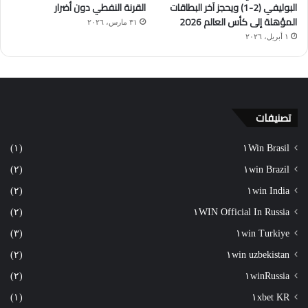
البوليفي (2-1) ويحجز آخر البطاقات
القرنة النفطي دون أضرار
المؤهلة إلى كأس العالم 2026
٣١ مارس، ٢٠٢٦
١ أبريل، ٢٠٢٦
تصنيفات
(١)
١Win Brasil
(٢)
١win Brazil
(٢)
١win India
(٢)
١WIN Official In Russia
(٣)
١win Turkiye
(٢)
١win uzbekistan
(٢)
١winRussia
(١)
١xbet KR