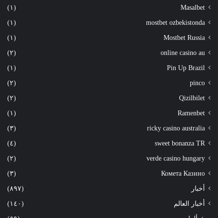
(١)
Masalbet
(١)
mostbet ozbekistonda
(١)
Mostbet Russia
(٢)
online casino au
(١)
Pin Up Brazil
(٢)
pinco
(٢)
Qizilbilet
(١)
Ramenbet
(٣)
ricky casino australia
(٤)
sweet bonanza TR
(٢)
verde casino hungary
(٣)
Комета Казино
أخبار
(٨٩٧)
أخبار العالم
(١٤٠)