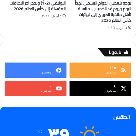
يوجه بتعطيل الدوام الرسمي لهذا
البوليفي (2-1) ويحجز آخر البطاقات
اليوم ويوم غد الخميس بمناسبة
المؤهلة إلى كأس العالم 2026
تأهل منتخبنا الكروي إلى نهائيات
١ أبريل، ٢٠٢٦
كأس العالم 2026
١ أبريل، ٢٠٢٦
تابعونا
٠
١١٥
متابعون
معجبون
٠
٤
متابعون
متابعون
الطقس
℃