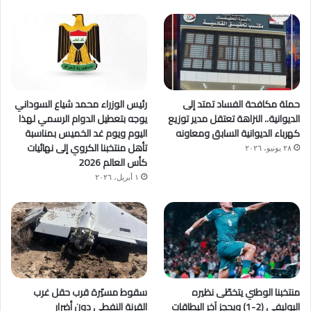
حملة مكافحة الفساد تمتد إلى
رئيس الوزراء محمد شياع السوداني
الديوانية.. النزاهة تعتقل مدير توزيع
يوجه بتعطيل الدوام الرسمي لهذا
كهرباء الديوانية السابق ومعاونه
اليوم ويوم غد الخميس بمناسبة
تأهل منتخبنا الكروي إلى نهائيات
٢٨ يونيو، ٢٠٢٦
كأس العالم 2026
١ أبريل، ٢٠٢٦
منتخبنا الوطني يتخطّى نظيره
سقوط مسيّرة قرب حقل غرب
البوليفي (2-1) ويحجز آخر البطاقات
القرنة النفطي دون أضرار