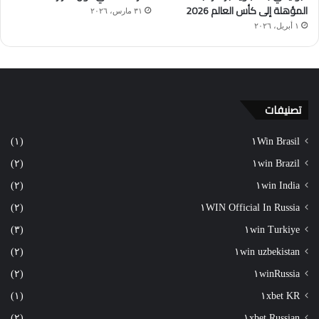
المؤهلة إلى كأس العالم 2026
٣١ مارس، ٢٠٢٦
١ أبريل، ٢٠٢٦
تصنيفات
(١)
١Win Brasil
(٢)
١win Brazil
(٢)
١win India
(٢)
١WIN Official In Russia
(٣)
١win Turkiye
(٢)
١win uzbekistan
(٢)
١winRussia
(١)
١xbet KR
(٢)
١xbet Russian