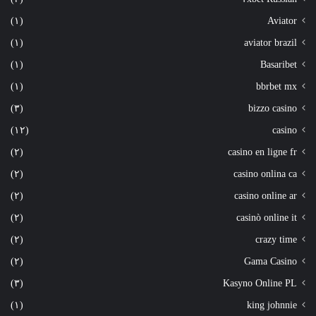
(١)
Aviator
(١)
aviator brazil
(١)
Basaribet
(١)
bbrbet mx
(٣)
bizzo casino
(١٢)
casino
(٢)
casino en ligne fr
(٢)
casino onlina ca
(٢)
casino online ar
(٢)
casinò online it
(٢)
crazy time
(٢)
Gama Casino
(٣)
Kasyno Online PL
(١)
king johnnie