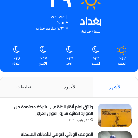
٣٩
بغداد
٣٩º - ٣٨º
١٥%
٧.٦٧ كيلومتر/ساعة
سماء صافية
٣٨
٣٧
٣٦
٣٦
٤٢
℃
℃
℃
℃
℃
الجمعة
السبت
الأحد
الأثنين
الثلاثاء
الأشهر
الأخيرة
تعليقات
وثائق امام أنظار الكاظمي.. شركة معتمدة من
الموارد المائية تسرق اموال العراق
١٦ يونيو، ٢٠٢٠
الموقف الوبائي اليومي للأصابات المسجلة