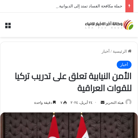
حملة مكافحة الفساد تمتد إلى الديوانية.. النزاهة تعتقل مدير توزيع كهرباء الديوانية السابق ومعاونه
الق
الرئيسية
/
أخبار
أخبار
الأمن النيابية تعلق على تدريب تركيا
للقوات العراقية
أرسل
هيئة التحرير
٢٤ أبريل، ٢٠٢٤
٧
دقيقة واحدة
بريدا
إلكترونيا