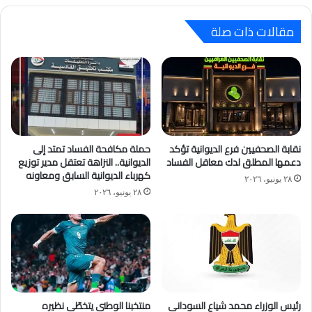
مقالات ذات صلة
نقابة الصحفيين فرع الديوانية تؤكد
حملة مكافحة الفساد تمتد إلى
دعمها المطلق لدك معاقل الفساد
الديوانية.. النزاهة تعتقل مدير توزيع
كهرباء الديوانية السابق ومعاونه
٢٨ يونيو، ٢٠٢٦
٢٨ يونيو، ٢٠٢٦
رئيس الوزراء محمد شياع السوداني
منتخبنا الوطني يتخطّى نظيره