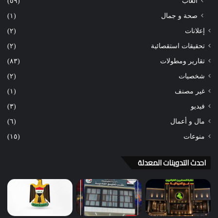
ألعاب
(٥٩)
صحة و جمال
(١)
إعلانات
(٢)
تحقيقات استقصائية
(٢)
تقارير ومطولات
(٨٣)
شخصيات
(٢)
غير مصنف
(١)
فيديو
(٣)
مال و أعمال
(٦)
منوعات
(١٥)
احدث التدوينات المعدلة