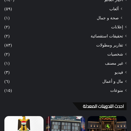
ألعاب
(٥٩)
صحة و جمال
(١)
إعلانات
(٢)
تحقيقات استقصائية
(٢)
تقارير ومطولات
(٨٣)
شخصيات
(٢)
غير مصنف
(١)
فيديو
(٣)
مال و أعمال
(٦)
منوعات
(١٥)
احدث التدوينات المعدلة