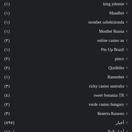
(١)
king johnnie
(١)
Masalbet
(١)
mostbet ozbekistonda
(١)
Mostbet Russia
(٢)
online casino au
(١)
Pin Up Brazil
(٢)
pinco
(٢)
Qizilbilet
(١)
Ramenbet
(٣)
ricky casino australia
(٤)
sweet bonanza TR
(٢)
verde casino hungary
(٣)
Комета Казино
أخبار
(٨٩٧)
أخبار العالم
(١٤٠)