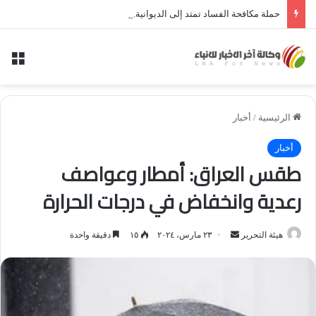
حملة مكافحة الفساد تمتد إلى الديوانية.. النزاهة تعتقل مدير توزيع كهرباء الديوانية السابق ومعاونه
الق
الرئيسية
/
أخبار
أخبار
طقس العراق: أمطار وعواصف
رعدية وانخفاض في درجات الحرارة
أرسل
هيئة التحرير
٢٣ مارس، ٢٠٢٤
١٥
دقيقة واحدة
بريدا
إلكترونيا