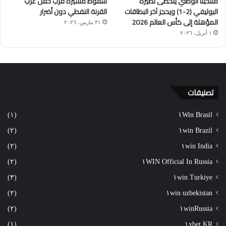
منتخبنا الوطني يتخطّى نظيره
سقوط مسيّرة قرب حقل غرب
البوليفي (2-1) ويحجز آخر البطاقات
القرنة النفطي دون أضرار
المؤهلة إلى كأس العالم 2026
٣١ مارس، ٢٠٢٦
١ أبريل، ٢٠٢٦
تصنيفات
(١)
١Win Brasil
(٢)
١win Brazil
(٢)
١win India
(٢)
١WIN Official In Russia
(٣)
١win Turkiye
(٢)
١win uzbekistan
(٢)
١winRussia
(١)
١xbet KR