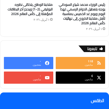
رئيس الوزراء محمد شياع السوداني
منتخبنا الوطني يتخطّى نظيره
يوجه بتعطيل الدوام الرسمي لهذا
البوليفي (2-1) ويحجز آخر البطاقات
اليوم ويوم غد الخميس بمناسبة
المؤهلة إلى كأس العالم 2026
تأهل منتخبنا الكروي إلى نهائيات
١ أبريل، ٢٠٢٦
كأس العالم 2026
١ أبريل، ٢٠٢٦
تابعونا
٠
١١٥
متابعون
معجبون
٠
٤
متابعون
متابعون
الطقس