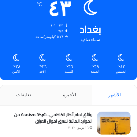
٤٣
℃
بغداد
٤٣º - ٤٠º
٩%
٥.٧٤ كيلومتر/ساعة
سماء صافية
٣٨
٣٦
٣٦
٣٩
٤٢
℃
℃
℃
℃
℃
الخميس
الجمعة
السبت
الأحد
الأثنين
الأشهر
الأخيرة
تعليقات
وثائق امام أنظار الكاظمي.. شركة معتمدة من
الموارد المائية تسرق اموال العراق
١٦ يونيو، ٢٠٢٠