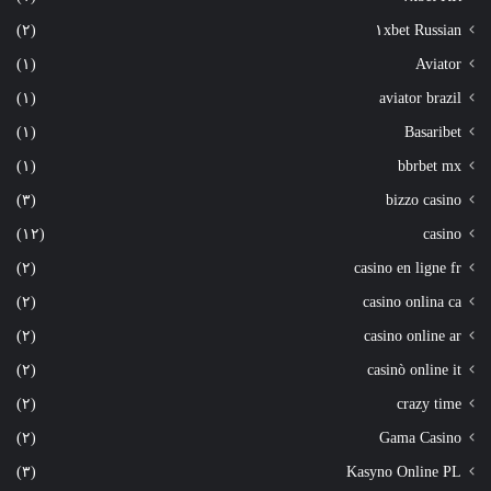
(٢)
١xbet Russian
(١)
Aviator
(١)
aviator brazil
(١)
Basaribet
(١)
bbrbet mx
(٣)
bizzo casino
(١٢)
casino
(٢)
casino en ligne fr
(٢)
casino onlina ca
(٢)
casino online ar
(٢)
casinò online it
(٢)
crazy time
(٢)
Gama Casino
(٣)
Kasyno Online PL