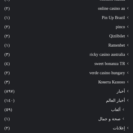
(٢)
online casino au
(١)
Pin Up Brazil
(٢)
pinco
(٢)
Qizilbilet
(١)
Ramenbet
(٣)
ricky casino australia
(٤)
sweet bonanza TR
(٢)
verde casino hungary
(٣)
Комета Казино
أخبار
(٨٩٧)
أخبار العالم
(١٤٠)
ألعاب
(٥٩)
صحة و جمال
(١)
إعلانات
(٢)