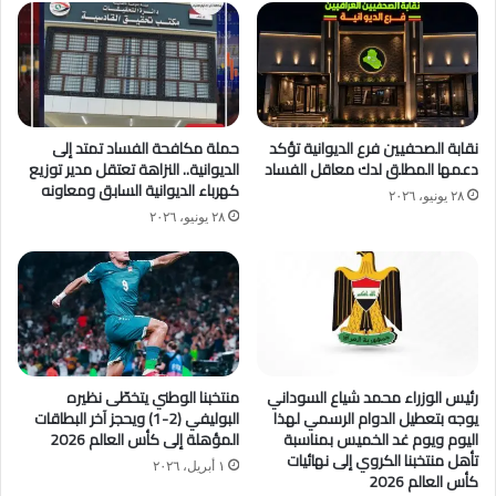
نقابة الصحفيين فرع الديوانية تؤكد
حملة مكافحة الفساد تمتد إلى
دعمها المطلق لدك معاقل الفساد
الديوانية.. النزاهة تعتقل مدير توزيع
كهرباء الديوانية السابق ومعاونه
٢٨ يونيو، ٢٠٢٦
٢٨ يونيو، ٢٠٢٦
رئيس الوزراء محمد شياع السوداني
منتخبنا الوطني يتخطّى نظيره
يوجه بتعطيل الدوام الرسمي لهذا
البوليفي (2-1) ويحجز آخر البطاقات
اليوم ويوم غد الخميس بمناسبة
المؤهلة إلى كأس العالم 2026
تأهل منتخبنا الكروي إلى نهائيات
١ أبريل، ٢٠٢٦
كأس العالم 2026