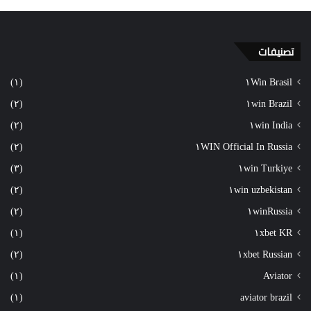
تصنيفات
(١)
١Win Brasil
(٢)
١win Brazil
(٢)
١win India
(٢)
١WIN Official In Russia
(٣)
١win Turkiye
(٢)
١win uzbekistan
(٢)
١winRussia
(١)
١xbet KR
(٢)
١xbet Russian
(١)
Aviator
(١)
aviator brazil