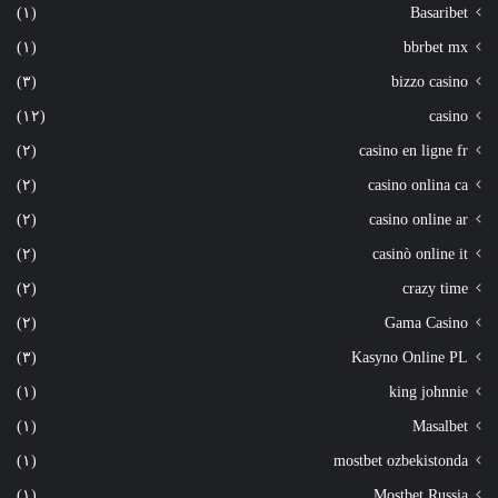
(١)
Basaribet
(١)
bbrbet mx
(٣)
bizzo casino
(١٢)
casino
(٢)
casino en ligne fr
(٢)
casino onlina ca
(٢)
casino online ar
(٢)
casinò online it
(٢)
crazy time
(٢)
Gama Casino
(٣)
Kasyno Online PL
(١)
king johnnie
(١)
Masalbet
(١)
mostbet ozbekistonda
(١)
Mostbet Russia