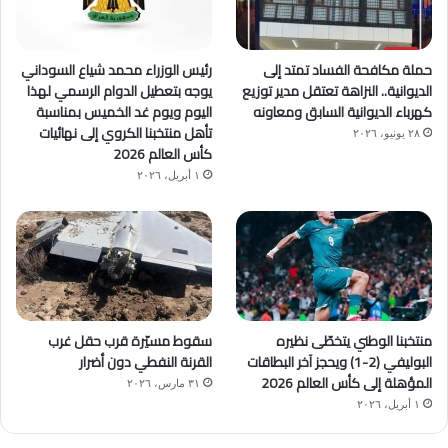
حملة مكافحة الفساد تمتد إلى
رئيس الوزراء محمد شياع السوداني
الديوانية.. النزاهة تعتقل مدير توزيع
يوجه بتعطيل الدوام الرسمي لهذا
كهرباء الديوانية السابق ومعاونه
اليوم ويوم غد الخميس بمناسبة
تأهل منتخبنا الكروي إلى نهائيات
٢٨ يونيو، ٢٠٢٦
كأس العالم 2026
١ أبريل، ٢٠٢٦
منتخبنا الوطني يتخطّى نظيره
سقوط مسيّرة قرب حقل غرب
البوليفي (2-1) ويحجز آخر البطاقات
القرنة النفطي دون أضرار
المؤهلة إلى كأس العالم 2026
٣١ مارس، ٢٠٢٦
١ أبريل، ٢٠٢٦