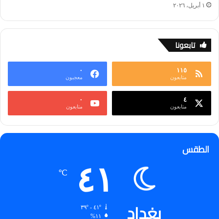
١ أبريل، ٢٠٢٦
تابعونا
٠
١١٥
متابعون
معجبون
٠
٤
متابعون
متابعون
الطقس
٤١
℃
بغداد
٤١º - ٣٩º
١١%