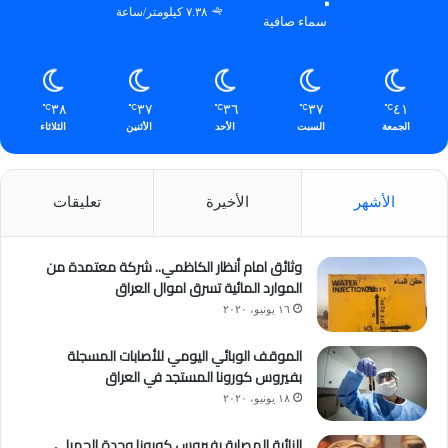
٧.٣٨ كيلومتر/ساعة
سماء صافية
٣٨
٣٧
٣٦
٣٧
٤١
℃
℃
℃
℃
℃
الجمعة
السبت
الأحد
الأثنين
الثلاثاء
الأشهر
الأخيرة
تعليقات
وثائق امام أنظار الكاظمي.. شركة معتمدة من
الموارد المائية تسرق اموال العراق
١٦ يونيو، ٢٠٢٠
الموقف الوبائي اليومي للأصابات المسجلة
بفيروس كورونا المستجد في العراق
١٨ يونيو، ٢٠٢٠
النائبة المصابة بفيروس كورونا وحدة الجميلي