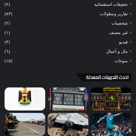
تحقيقات استقصائية
(٢)
تقارير ومطولات
(٨٣)
شخصيات
(٢)
غير مصنف
(١)
فيديو
(٣)
مال و أعمال
(٦)
منوعات
(١٥)
احدث التدوينات المعدلة