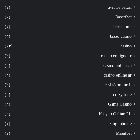
(١)
aviator brazil
(١)
Basaribet
(١)
bbrbet mx
(٣)
bizzo casino
(١٢)
casino
(٢)
casino en ligne fr
(٢)
casino onlina ca
(٢)
casino online ar
(٢)
casinò online it
(٢)
crazy time
(٢)
Gama Casino
(٣)
Kasyno Online PL
(١)
king johnnie
(١)
Masalbet