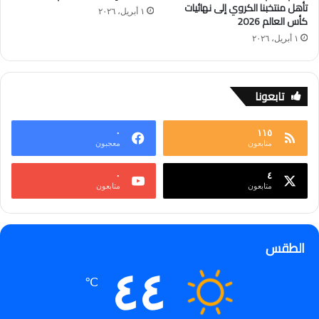
تأهل منتخبنا الكروي إلى نهائيات
١ أبريل، ٢٠٢٦
كأس العالم 2026
١ أبريل، ٢٠٢٦
تابعونا
٠
١١٥
متابعون
معجبون
٠
٤
متابعون
متابعون
الطقس
٤٤
℃