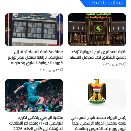
مقالات ذات صلة
نقابة الصحفيين فرع الديوانية تؤكد
حملة مكافحة الفساد تمتد إلى
دعمها المطلق لدك معاقل الفساد
الديوانية.. النزاهة تعتقل مدير توزيع
كهرباء الديوانية السابق ومعاونه
٢٨ يونيو، ٢٠٢٦
٢٨ يونيو، ٢٠٢٦
رئيس الوزراء محمد شياع السوداني
منتخبنا الوطني يتخطّى نظيره
يوجه بتعطيل الدوام الرسمي لهذا
البوليفي (2-1) ويحجز آخر البطاقات
اليوم ويوم غد الخميس بمناسبة
المؤهلة إلى كأس العالم 2026