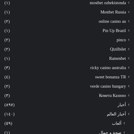
(١)
mostbet ozbekistonda
(١)
Mostbet Russia
(٢)
online casino au
(١)
Pin Up Brazil
(٢)
pinco
(٢)
Qizilbilet
(١)
Ramenbet
(٣)
ricky casino australia
(٤)
sweet bonanza TR
(٢)
verde casino hungary
(٣)
Комета Казино
أخبار
(٨٩٧)
أخبار العالم
(١٤٠)
ألعاب
(٥٩)
صحة و جمال
(١)