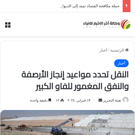
حملة مكافحة الفساد تمتد إلى الديوانية.. النزاهة تعتقل مدير توزيع كهرباء الديوانية السابق ومعاونه
الق
الرئيسية
/
أخبار
أخبار
النقل تحدد مواعيد إنجاز الأرصفة
والنفق المغمور للفاو الكبير
أرسل
هيئة التحرير
١٣ فبراير، ٢٠٢٤
١٢
دقيقة واحدة
بريدا
إلكترونيا