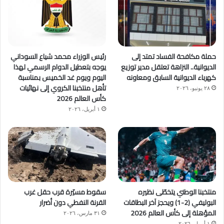
حملة مكافحة الفساد تمتد إلى
رئيس الوزراء محمد شياع السوداني
الديوانية.. النزاهة تعتقل مدير توزيع
يوجه بتعطيل الدوام الرسمي لهذا
كهرباء الديوانية السابق ومعاونه
اليوم ويوم غد الخميس بمناسبة
تأهل منتخبنا الكروي إلى نهائيات
٢٨ يونيو، ٢٠٢٦
كأس العالم 2026
١ أبريل، ٢٠٢٦
منتخبنا الوطني يتخطّى نظيره
سقوط مسيّرة قرب حقل غرب
البوليفي (2-1) ويحجز آخر البطاقات
القرنة النفطي دون أضرار
المؤهلة إلى كأس العالم 2026
٣١ مارس، ٢٠٢٦
١ أبريل، ٢٠٢٦