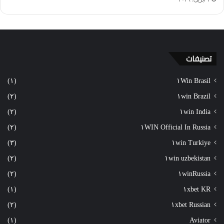
تصنيفات
(١)
١Win Brasil
(٢)
١win Brazil
(٢)
١win India
(٢)
١WIN Official In Russia
(٣)
١win Turkiye
(٢)
١win uzbekistan
(٢)
١winRussia
(١)
١xbet KR
(٢)
١xbet Russian
(١)
Aviator