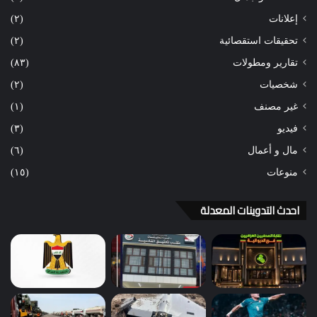
إعلانات
(٢)
تحقيقات استقصائية
(٢)
تقارير ومطولات
(٨٣)
شخصيات
(٢)
غير مصنف
(١)
فيديو
(٣)
مال و أعمال
(٦)
منوعات
(١٥)
احدث التدوينات المعدلة