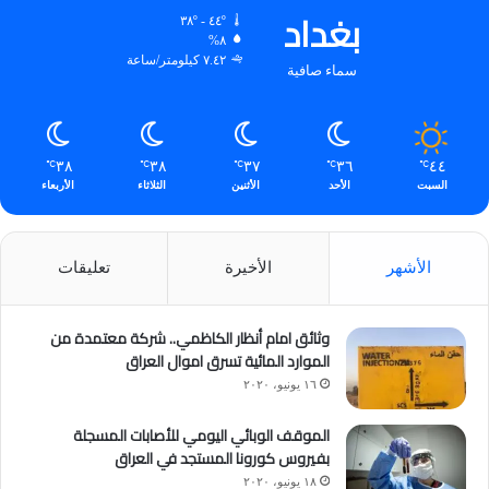
بغداد
٤٤º - ٣٨º
٨%
٧.٤٢ كيلومتر/ساعة
سماء صافية
٣٨
٣٨
٣٧
٣٦
٤٤
℃
℃
℃
℃
℃
السبت
الأحد
الأثنين
الثلاثاء
الأربعاء
الأشهر
الأخيرة
تعليقات
وثائق امام أنظار الكاظمي.. شركة معتمدة من
الموارد المائية تسرق اموال العراق
١٦ يونيو، ٢٠٢٠
الموقف الوبائي اليومي للأصابات المسجلة
بفيروس كورونا المستجد في العراق
١٨ يونيو، ٢٠٢٠