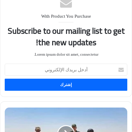
2400م.
With Product You Purchase
وذكر في السياق ذاته، أن وزارته مستمرة باستقبال الوفود
Subscribe to our mailing list to get
من جميع دول العالم، الراغبة بالاطلاع على خطوات إنجاز
مشروع ميناء الفاو الكبير والمشاركة فيه، عادا المشروع
the new updates!
مركزا اقتصاديا حديثا وعالميا لمختلف الأنشطة التجارية
والاقتصادية.
Lorem ipsum dolor sit amet, consectetur.
أدخل
بريدك
الإلكتروني