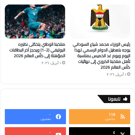
رئيس الوزراء محمد شياع السوداني
منتخبنا الوطني يتخطّى نظيره
يوجه بتعطيل الدوام الرسمي لهذا
البوليفي (2-1) ويحجز آخر البطاقات
اليوم ويوم غد الخميس بمناسبة
المؤهلة إلى كأس العالم 2026
تأهل منتخبنا الكروي إلى نهائيات
١ أبريل، ٢٠٢٦
كأس العالم 2026
١ أبريل، ٢٠٢٦
تابعونا
٠
١١٥
متابعون
معجبون
٠
٤