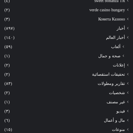
(٤)
sweet bonanza TR
(٢)
verde casino hungary
(٣)
Комета Казино
أخبار
(٨٩٧)
أخبار العالم
(١٤٠)
ألعاب
(٥٩)
صحة و جمال
(١)
إعلانات
(٢)
تحقيقات استقصائية
(٢)
تقارير ومطولات
(٨٣)
شخصيات
(٢)
غير مصنف
(١)
فيديو
(٣)
مال و أعمال
(٦)
منوعات
(١٥)