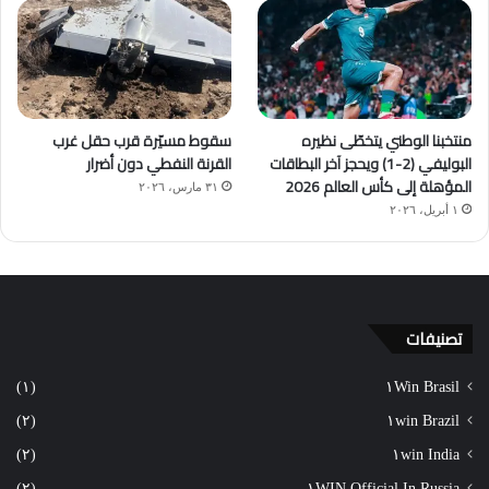
منتخبنا الوطني يتخطّى نظيره
سقوط مسيّرة قرب حقل غرب
البوليفي (2-1) ويحجز آخر البطاقات
القرنة النفطي دون أضرار
المؤهلة إلى كأس العالم 2026
٣١ مارس، ٢٠٢٦
١ أبريل، ٢٠٢٦
تصنيفات
(١)
١Win Brasil
(٢)
١win Brazil
(٢)
١win India
(٢)
١WIN Official In Russia