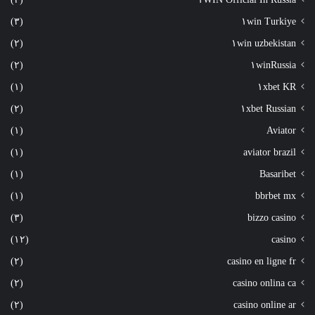
(٣)
١win Turkiye
(٢)
١win uzbekistan
(٢)
١winRussia
(١)
١xbet KR
(٢)
١xbet Russian
(١)
Aviator
(١)
aviator brazil
(١)
Basaribet
(١)
bbrbet mx
(٣)
bizzo casino
(١٢)
casino
(٢)
casino en ligne fr
(٢)
casino onlina ca
(٢)
casino online ar