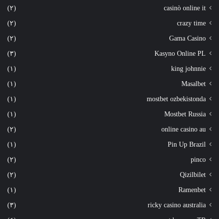
(٢)
casinò online it
(٢)
crazy time
(٢)
Gama Casino
(٣)
Kasyno Online PL
(١)
king johnnie
(١)
Masalbet
(١)
mostbet ozbekistonda
(١)
Mostbet Russia
(٢)
online casino au
(١)
Pin Up Brazil
(٢)
pinco
(٢)
Qizilbilet
(١)
Ramenbet
(٣)
ricky casino australia