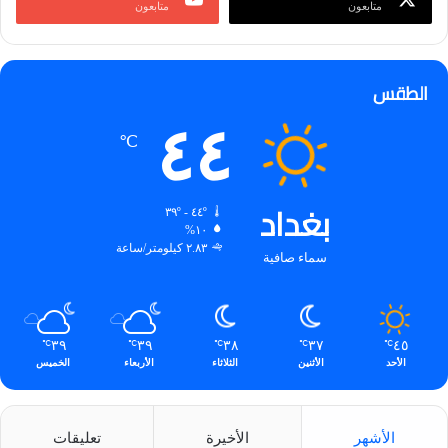
متابعون
متابعون
الطقس
٤٤
℃
بغداد
٤٤º - ٣٩º
١٠%
٢.٨٣ كيلومتر/ساعة
سماء صافية
٣٩
٣٩
٣٨
٣٧
٤٥
℃
℃
℃
℃
℃
الأحد
الأثنين
الثلاثاء
الأربعاء
الخميس
الأشهر
الأخيرة
تعليقات