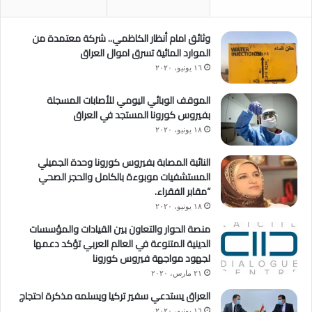
وثائق امام أنظار الكاظمي.. شركة معتمدة من
الموارد المائية تسرق اموال العراق
١٦ يونيو، ٢٠٢٠
الموقف الوبائي اليومي للأصابات المسجلة
بفيروس كورونا المستجد في العراق
١٨ يونيو، ٢٠٢٠
النائبة المصابة بفيروس كورونا وحدة الجميلي
المستشفيات موبوءة بالكامل والحجر الصحي
“مقابر الفقراء.
١٨ يونيو، ٢٠٢٠
منصة الحوار والتعاون بين القيادات والمؤسسات
الدينية المتنوعة في العالم العربي تؤكد دعمها
لجهود مواجهة فيروس كورونا
٢١ مارس، ٢٠٢٠
العراق يستدعي سفير تركيا ويسلمه مذكرة احتجاج
١٦ يونيو، ٢٠٢٠