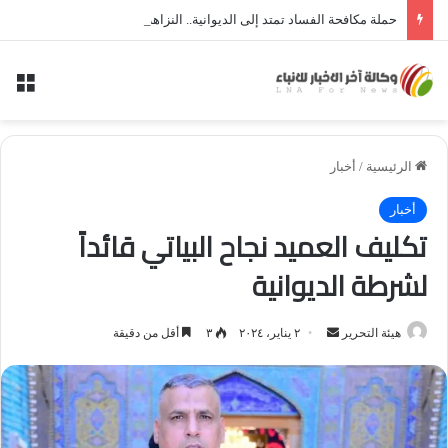
حملة مكافحة الفساد تمتد إلى الديوانية.. النزاهة تعتقل مدير توزيع كهرباء الديوانية السابق ومعاونه
الق
الرئيسية
/
أخبار
أخبار
تكليف العميد نجاح البياتي قائداً
لشرطة الديوانية
أرسل
هيئة التحرير
٢ يناير، ٢٠٢٤
٣
أقل من دقيقة
بريدا
إلكترونيا