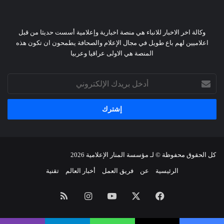
وكالة اخر الاخبار للانباء هي منصة اخبارية وإعلامية أسست حديثا من قبل
اعلاميين لهم باع طويل في مجال الإعلام والصحافة يطمحون ان تكون هذه
المنصة هي الاولى عراقيا وعربيا
أدخل
بريدك
الإلكتروني
كل الحقوق محفوظة © لـ
مؤسسة المنار الإعلامية
2026
الرئيسية
عن
فريق العمل
أخبار العالم
تقنية
فيسبوك
X
يوتيوب
انستقرام
ملخص
الموقع