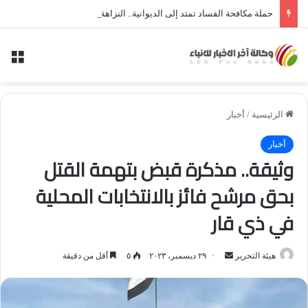
حملة مكافحة الفساد تمتد إلى الديوانية.. النزاهة تعتقل مدير توزيع كهرباء الديوانية السابق ومعاونه
الق
الرئيسية
/
أخبار
أخبار
وثيقة.. مذكرة قبض بتهمة القتل
بحق مرشح فائز بالانتخابات المحلية
في ذي قار
أرسل
هيئة التحرير
٢٩ ديسمبر، ٢٠٢٣
٥
أقل من دقيقة
بريدا
إلكترونيا