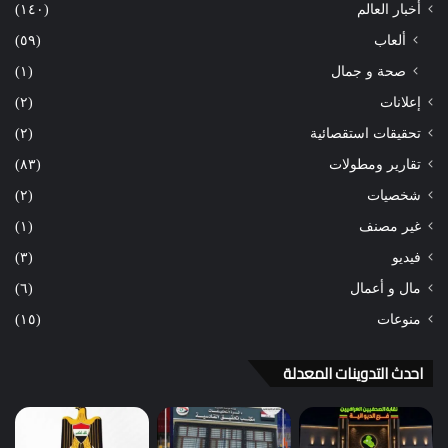
أخبار العالم
(١٤٠)
ألعاب
(٥٩)
صحة و جمال
(١)
إعلانات
(٢)
تحقيقات استقصائية
(٢)
تقارير ومطولات
(٨٣)
شخصيات
(٢)
غير مصنف
(١)
فيديو
(٣)
مال و أعمال
(٦)
منوعات
(١٥)
احدث التدوينات المعدلة