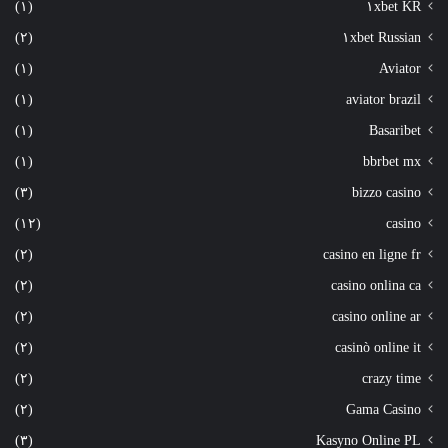
(١)
١xbet KR
(٢)
١xbet Russian
(١)
Aviator
(١)
aviator brazil
(١)
Basaribet
(١)
bbrbet mx
(٣)
bizzo casino
(١٢)
casino
(٢)
casino en ligne fr
(٢)
casino onlina ca
(٢)
casino online ar
(٢)
casinò online it
(٢)
crazy time
(٢)
Gama Casino
(٣)
Kasyno Online PL