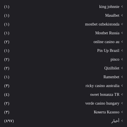
(١)
king johnnie
(١)
Masalbet
(١)
mostbet ozbekistonda
(١)
Mostbet Russia
(٢)
online casino au
(١)
Pin Up Brazil
(٢)
pinco
(٢)
Qizilbilet
(١)
Ramenbet
(٣)
ricky casino australia
(٤)
sweet bonanza TR
(٢)
verde casino hungary
(٣)
Комета Казино
أخبار
(٨٩٧)