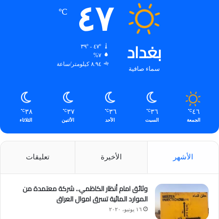
٤٧
℃
بغداد
٤٧º - ٣٩º
٧%
٨.٩٤ كيلومتر/ساعة
سماء صافية
٣٨
٣٧
٣٦
٣٦
٤٦
℃
℃
℃
℃
℃
الجمعة
السبت
الأحد
الأثنين
الثلاثاء
الأشهر
الأخيرة
تعليقات
وثائق امام أنظار الكاظمي.. شركة معتمدة من
الموارد المائية تسرق اموال العراق
١٦ يونيو، ٢٠٢٠