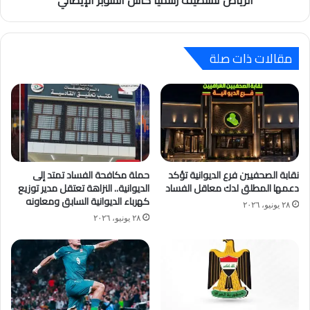
الرياض تستضيف رسميًا كأس السوبر الإيطالي
مقالات ذات صلة
نقابة الصحفيين فرع الديوانية تؤكد
حملة مكافحة الفساد تمتد إلى
دعمها المطلق لدك معاقل الفساد
الديوانية.. النزاهة تعتقل مدير توزيع
كهرباء الديوانية السابق ومعاونه
٢٨ يونيو، ٢٠٢٦
٢٨ يونيو، ٢٠٢٦