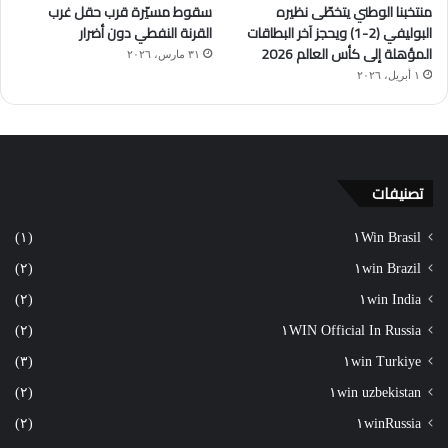
منتخبنا الوطني يتخطّى نظيره
سقوط مسيّرة قرب حقل غرب
البوليفي (2-1) ويحجز آخر البطاقات
القرنة النفطي دون أضرار
المؤهلة إلى كأس العالم 2026
٣١ مارس، ٢٠٢٦
١ أبريل، ٢٠٢٦
تصنيفات
(١)
١Win Brasil
(٢)
١win Brazil
(٢)
١win India
(٢)
١WIN Official In Russia
(٣)
١win Turkiye
(٢)
١win uzbekistan
(٢)
١winRussia