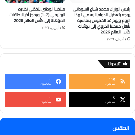
رئيس الوزراء محمد شياع السوداني
منتخبنا الوطني يتخطّى نظيره
يوجه بتعطيل الدوام الرسمي لهذا
البوليفي (2-1) ويحجز آخر البطاقات
اليوم ويوم غد الخميس بمناسبة
المؤهلة إلى كأس العالم 2026
تأهل منتخبنا الكروي إلى نهائيات
١ أبريل، ٢٠٢٦
كأس العالم 2026
١ أبريل، ٢٠٢٦
تابعونا
٠
١١٥
متابعون
معجبون
٠
٤
متابعون
متابعون
الطقس