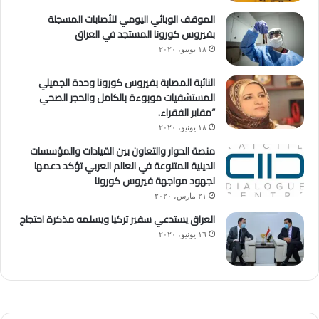
الموقف الوبائي اليومي للأصابات المسجلة
بفيروس كورونا المستجد في العراق
١٨ يونيو، ٢٠٢٠
النائبة المصابة بفيروس كورونا وحدة الجميلي
المستشفيات موبوءة بالكامل والحجر الصحي
“مقابر الفقراء.
١٨ يونيو، ٢٠٢٠
منصة الحوار والتعاون بين القيادات والمؤسسات
الدينية المتنوعة في العالم العربي تؤكد دعمها
لجهود مواجهة فيروس كورونا
٢١ مارس، ٢٠٢٠
العراق يستدعي سفير تركيا ويسلمه مذكرة احتجاج
١٦ يونيو، ٢٠٢٠