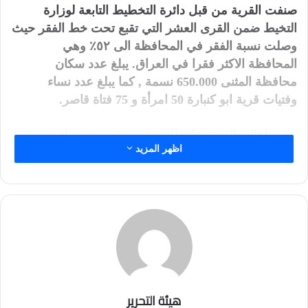
صنفت القرية من قبل دائرة التخطيط التابعة لوزارة
التخيط ضمن القرى العشر التي تقبع تحت خط الفقر حيث
وصلت نسبة الفقر في المحافظة الى ٥٢٪ وهي
المحافظة الاكثر فقرا في العراق. يبلغ عدد سكان
محافظة المثنى 650.000 نسمة , كما يبلغ عدد نساء
وفتيات قرية ابو كنبارة 50 امرأة و 75 فتاة قاصر.
يعتمد اهالي القرية على النهر في سقي مزروعاتهم
اظهر المزيد
وشرب الاغنام والمواشي والاستهلاك اليومي للأعمال
المنزلية التي تؤديها النساء واصبح اغلب اهالي القرية
يفكرون في النزوح الى المدينة.
تقول لمى(38 عام)، “تعاني المرأة في القرية من قيود
اجتماعية و تقييد في العمل ,و طبيعة المبادرة التي اطلقتها
تتطلب المزيد من الشجاعة لمواجهة كل العقبات.”
لمى باحثة أجتماعية في مؤسسة اليس لحقوق المرأة
هيئة التحرير