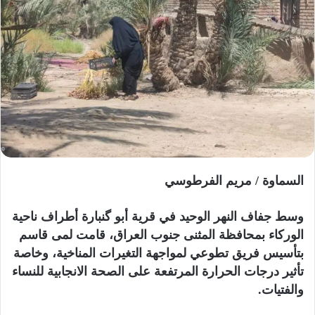
ب
ر
ي
د
ا
إ
ل
ك
ت
ر
السماوة / مريم الفرطوسي
و
ن
وسط جفاف النهر الوحيد في قرية أبو گنبارة أطراف ناحية
ي
الوركاء بمحافظة المثنى جنوب العراق، قامت لمى قاسم
ا
بتأسيس فريق تطوعي لمواجهة التغيرات المناخية، وخاصة
تأثير درجات الحرارة المرتفعة على الصحة الانجابية للنساء
والفتيات.