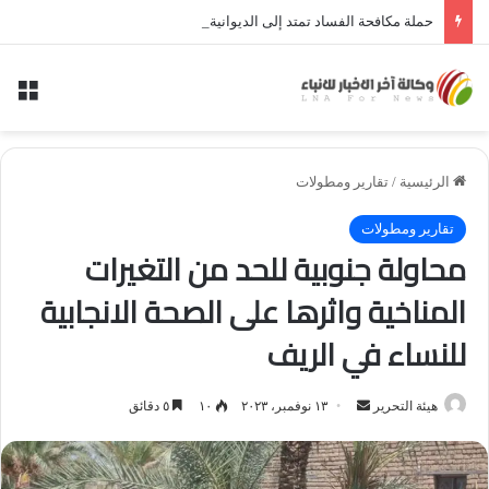
حملة مكافحة الفساد تمتد إلى الديوانية.. النزاهة تعتقل مدير توزيع كهرباء الديوانية السابق ومعاونه
الق
الرئيسية
/
تقارير ومطولات
تقارير ومطولات
محاولة جنوبية للحد من التغيرات
المناخية واثرها على الصحة الانجابية
للنساء في الريف
هيئة التحرير
أ
١٣ نوفمبر، ٢٠٢٣
١٠
٥ دقائق
ر
س
ل