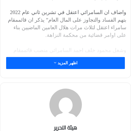
واضاف ان السامرائي اعتقل في تشرين ثاني عام 2022
بتهم الفساد والتجاوز على المال العام” يذكر ان قائممقام
سامراء اعتقل لثلاث مرات هلال العامين الماضيين بناء
على اوامر قضائية من محكمة النزاهة.
وشغل محمود خلف احمد السامرائي منصب قائممقام
سامراء منذ 2003 وحتى عام 2022 وترك المنصب بسبب
اظهر المزيد
دعاوى الفساد الموجهة ضده من قبل محاكم النزاهة.
وفي سياق منفصل وبحسب المصدر نفسه اصدر وزير
التربية امرا وزاريا باعفاء مدير تربية صلاح الدين( امجمد
محمد احمد ) وتكليف (جمعة لطيف شهاب ) بديلا عنه.
وبين المصدر ان قرار الاعفاء بناء على قرار مجلس
الوزراء الاخير باعفاء عشرات المدراء العامين (الوكالة
هيئة التحرير
والاصالة) في المحافظات.