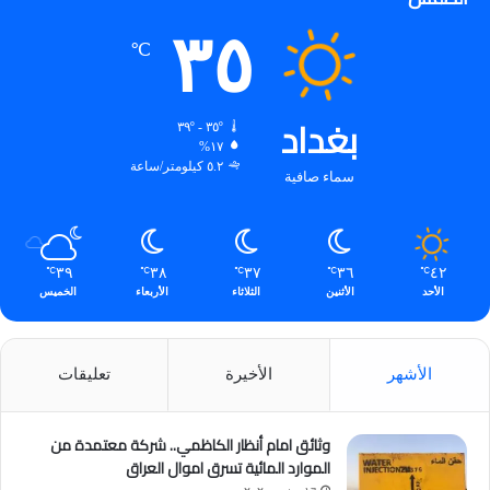
٣٥
℃
بغداد
٣٥º - ٣٩º
١٧%
٥.٢ كيلومتر/ساعة
سماء صافية
٣٩
٣٨
٣٧
٣٦
٤٢
℃
℃
℃
℃
℃
الأحد
الأثنين
الثلاثاء
الأربعاء
الخميس
الأشهر
الأخيرة
تعليقات
وثائق امام أنظار الكاظمي.. شركة معتمدة من
الموارد المائية تسرق اموال العراق