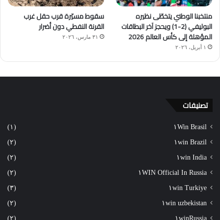
منتخبنا الوطني يتخطّى نظيره
سقوط مسيّرة قرب حقل غرب
البوليفي (2-1) ويحجز آخر البطاقات
القرنة النفطي دون أضرار
المؤهلة إلى كأس العالم 2026
٣١ مارس، ٢٠٢٦
١ أبريل، ٢٠٢٦
تصنيفات
(١)
١Win Brasil
(٢)
١win Brazil
(٢)
١win India
(٢)
١WIN Official In Russia
(٣)
١win Turkiye
(٢)
١win uzbekistan
(٢)
١winRussia