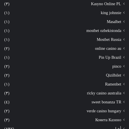
(٣)
Kasyno Online PL
(١)
king johnnie
(١)
Masalbet
(١)
mostbet ozbekistonda
(١)
Mostbet Russia
(٢)
online casino au
(١)
Pin Up Brazil
(٢)
pinco
(٢)
Qizilbilet
(١)
Ramenbet
(٣)
ricky casino australia
(٤)
sweet bonanza TR
(٢)
verde casino hungary
(٣)
Комета Казино
أخبار
(٨٩٧)