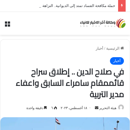
حملة مكافحة الفساد تمتد إلى الديوانية.. النزاهة تعتقل مدير توزيع كهرباء الديوانية السابق ومعاونه
الق
الرئيسية
/
أخبار
أخبار
في صلاح الدين .. إطلاق سراح
قائممقام سامراء السابق واعفاء
مدير التربية
أرسل
هيئة التحرير
١٨ أغسطس، ٢٠٢٣
٦
دقيقة واحدة
بريدا
إلكترونيا