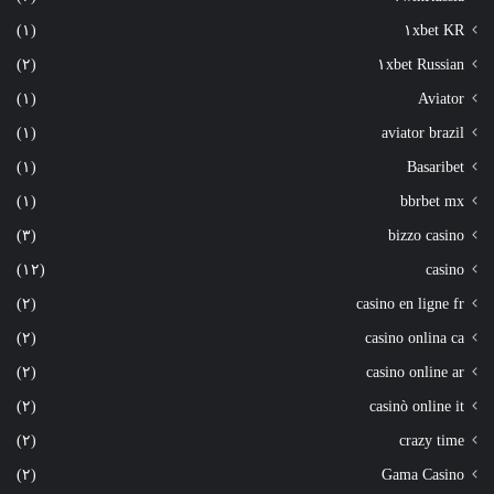
(١)
١xbet KR
(٢)
١xbet Russian
(١)
Aviator
(١)
aviator brazil
(١)
Basaribet
(١)
bbrbet mx
(٣)
bizzo casino
(١٢)
casino
(٢)
casino en ligne fr
(٢)
casino onlina ca
(٢)
casino online ar
(٢)
casinò online it
(٢)
crazy time
(٢)
Gama Casino