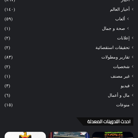
أخبار العالم
(١٤٠)
ألعاب
(٥٩)
صحة و جمال
(١)
إعلانات
(٢)
تحقيقات استقصائية
(٢)
تقارير ومطولات
(٨٣)
شخصيات
(٢)
غير مصنف
(١)
فيديو
(٣)
مال و أعمال
(٦)
منوعات
(١٥)
احدث التدوينات المعدلة