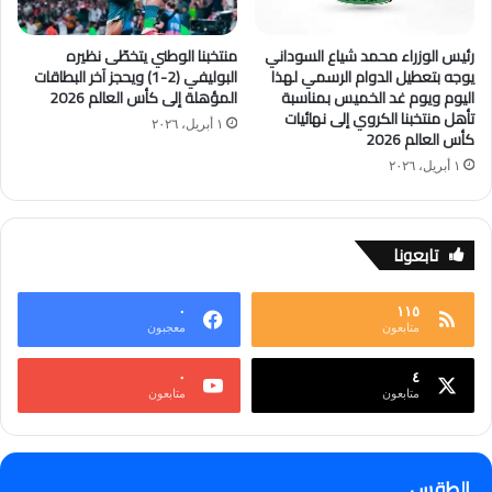
رئيس الوزراء محمد شياع السوداني
منتخبنا الوطني يتخطّى نظيره
يوجه بتعطيل الدوام الرسمي لهذا
البوليفي (2-1) ويحجز آخر البطاقات
اليوم ويوم غد الخميس بمناسبة
المؤهلة إلى كأس العالم 2026
تأهل منتخبنا الكروي إلى نهائيات
١ أبريل، ٢٠٢٦
كأس العالم 2026
١ أبريل، ٢٠٢٦
تابعونا
٠
١١٥
متابعون
معجبون
٠
٤
متابعون
متابعون
الطقس