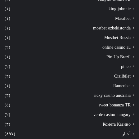
(١)
king johnnie
(١)
Masalbet
(١)
mostbet ozbekistonda
(١)
Mostbet Russia
(٢)
online casino au
(١)
Pin Up Brazil
(٢)
pinco
(٢)
Qizilbilet
(١)
Ramenbet
(٣)
ricky casino australia
(٤)
sweet bonanza TR
(٢)
verde casino hungary
(٣)
Комета Казино
أخبار
(٨٩٧)