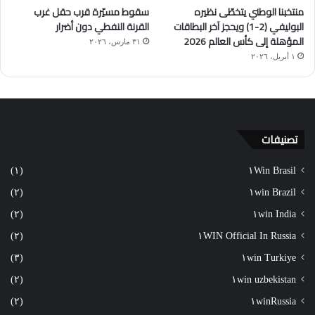
منتخبنا الوطني يتخطّى نظيره
سقوط مسيّرة قرب حقل غرب
البوليفي (2-1) ويحجز آخر البطاقات
القرنة النفطي دون أضرار
المؤهلة إلى كأس العالم 2026
٣١ مارس، ٢٠٢٦
١ أبريل، ٢٠٢٦
تصنيفات
(١)
١Win Brasil
(٢)
١win Brazil
(٢)
١win India
(٢)
١WIN Official In Russia
(٣)
١win Turkiye
(٢)
١win uzbekistan
(٢)
١winRussia