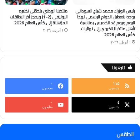
رئيس الوزراء محمد شياع السوداني
منتخبنا الوطني يتخطّى نظيره
يوجه بتعطيل الدوام الرسمي لهذا
البوليفي (2-1) ويحجز آخر البطاقات
اليوم ويوم غد الخميس بمناسبة
المؤهلة إلى كأس العالم 2026
تأهل منتخبنا الكروي إلى نهائيات
١ أبريل، ٢٠٢٦
كأس العالم 2026
١ أبريل، ٢٠٢٦
تابعونا
٠
١١٥
متابعون
معجبون
٠
٤
متابعون
متابعون
الطقس