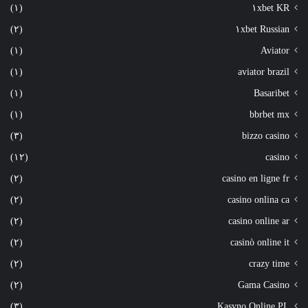
(١)
١xbet KR
(٢)
١xbet Russian
(١)
Aviator
(١)
aviator brazil
(١)
Basaribet
(١)
bbrbet mx
(٣)
bizzo casino
(١٢)
casino
(٢)
casino en ligne fr
(٢)
casino onlina ca
(٢)
casino online ar
(٢)
casinò online it
(٢)
crazy time
(٢)
Gama Casino
(٣)
Kasyno Online PL