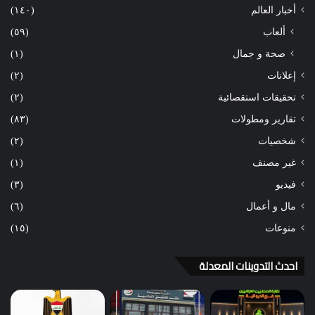
أخبار العالم
(١٤٠)
ألعاب
(٥٩)
صحة و جمال
(١)
إعلانات
(٢)
تحقيقات استقصائية
(٢)
تقارير ومطولات
(٨٣)
شخصيات
(٢)
غير مصنف
(١)
فيديو
(٣)
مال و أعمال
(٦)
منوعات
(١٥)
احدث التدوينات المعدلة