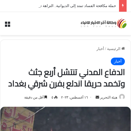
حملة مكافحة الفساد تمتد إلى الديوانية.. النزاهة تعتقل مدير توزيع كهرباء الديوانية السابق ومعاونه
الق
الرئيسية
/
أخبار
أخبار
الدفاع المدني تنتشل أربع جثث
وتخمد حريقا اندلع بفرن شرقي بغداد
أرسل
هيئة التحرير
١٦ أغسطس، ٢٠٢٣
٥
أقل من دقيقة
بريدا
إلكترونيا