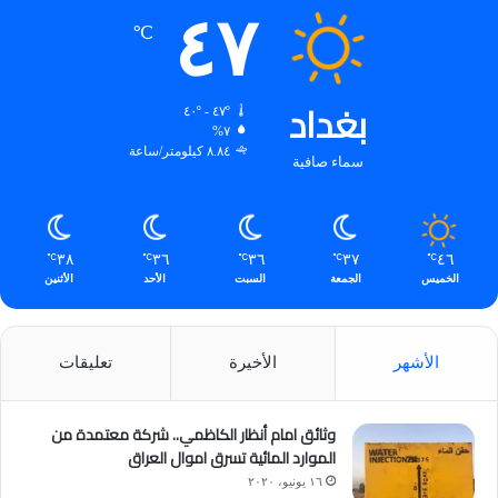
٤٧
℃
بغداد
٤٧º - ٤٠º
٧%
٨.٨٤ كيلومتر/ساعة
سماء صافية
٣٨
٣٦
٣٦
٣٧
٤٦
℃
℃
℃
℃
℃
الخميس
الجمعة
السبت
الأحد
الأثنين
الأشهر
الأخيرة
تعليقات
وثائق امام أنظار الكاظمي.. شركة معتمدة من
الموارد المائية تسرق اموال العراق
١٦ يونيو، ٢٠٢٠