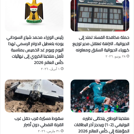
حملة مكافحة الفساد تمتد إلى
رئيس الوزراء محمد شياع السوداني
الديوانية.. النزاهة تعتقل مدير توزيع
يوجه بتعطيل الدوام الرسمي لهذا
كهرباء الديوانية السابق ومعاونه
اليوم ويوم غد الخميس بمناسبة
تأهل منتخبنا الكروي إلى نهائيات
٢٨ يونيو، ٢٠٢٦
كأس العالم 2026
١ أبريل، ٢٠٢٦
منتخبنا الوطني يتخطّى نظيره
سقوط مسيّرة قرب حقل غرب
البوليفي (2-1) ويحجز آخر البطاقات
القرنة النفطي دون أضرار
المؤهلة إلى كأس العالم 2026
٣١ مارس، ٢٠٢٦