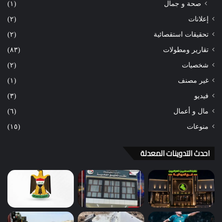
صحة و جمال
(١)
إعلانات
(٢)
تحقيقات استقصائية
(٢)
تقارير ومطولات
(٨٣)
شخصيات
(٢)
غير مصنف
(١)
فيديو
(٣)
مال و أعمال
(٦)
منوعات
(١٥)
احدث التدوينات المعدلة