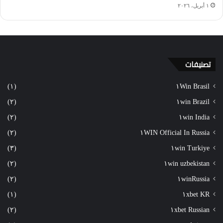
١ أبريل، ٢٠٢٦
تصنيفات
(١)
١Win Brasil
(٢)
١win Brazil
(٢)
١win India
(٢)
١WIN Official In Russia
(٣)
١win Turkiye
(٢)
١win uzbekistan
(٢)
١winRussia
(١)
١xbet KR
(٢)
١xbet Russian