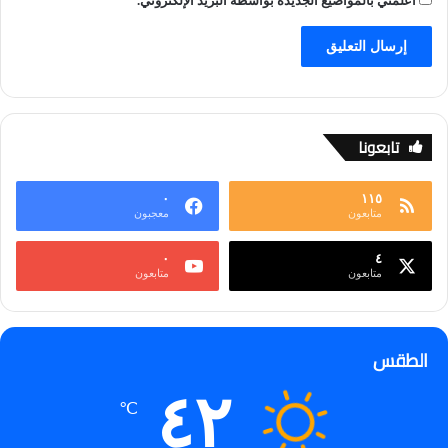
أعلمني بالمواضيع الجديدة بواسطة البريد الإلكتروني.
تابعونا
٠
١١٥
متابعون
معجبون
٠
٤
متابعون
متابعون
الطقس
٤٢
℃