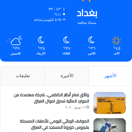
بغداد
٤٢º - ٣٩º
١١%
٥.٢٥ كيلومتر/ساعة
سماء صافية
٣٩
٣٨
٣٧
٣٦
٤٥
℃
℃
℃
℃
℃
الأحد
الأثنين
الثلاثاء
الأربعاء
الخميس
الأشهر
الأخيرة
تعليقات
وثائق امام أنظار الكاظمي.. شركة معتمدة من
الموارد المائية تسرق اموال العراق
١٦ يونيو، ٢٠٢٠
الموقف الوبائي اليومي للأصابات المسجلة
بفيروس كورونا المستجد في العراق