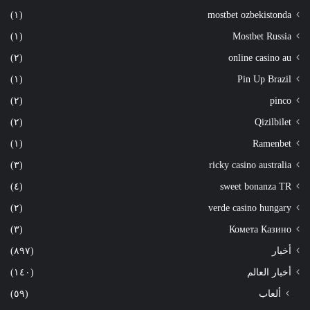
(١)
mostbet ozbekistonda
(١)
Mostbet Russia
(٢)
online casino au
(١)
Pin Up Brazil
(٢)
pinco
(٢)
Qizilbilet
(١)
Ramenbet
(٣)
ricky casino australia
(٤)
sweet bonanza TR
(٢)
verde casino hungary
(٣)
Комета Казино
أخبار
(٨٩٧)
أخبار العالم
(١٤٠)
ألعاب
(٥٩)