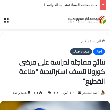
حملة مكافحة الفساد تمتد إلى الديوانية.. النزاهة تعتقل مدير توزيع كهرباء الديوانية السابق ومعاونه
الق
الرئيسية
/
أخبار
أخبار
صحة و جمال
نتائج مفاجئة لدراسة على مرضى
كورونا تنسف استراتيجية “مناعة
القطيع”
أحمد الشيباني
أ
١١ أبريل، ٢٠٢٠
٠
٤١٣
دقيقة واحدة
ر
س