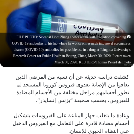
ل
ب
ر
ي
د
ا
FILE PHOTO: Scientist Linqi Zhang shows a tube with a solution containing
إ
COVID-19 antibodies in his lab where he works on research into novel coronavirus
disease (COVID-19) antibodies for possible use in a drug at Tsinghua University's
ل
Research Center for Public Health in Beijing, China, March 30, 2020. Picture taken
ك
March 30, 2020. REUTERS/Thomas Peter/File Photo
ت
ر
كشفت دراسة حديثة عن أن نسبة من المرضى الذين
و
تعافوا من الإصابة بعدوى فيروس كورونا المستجد لم
ن
تطور أجسامهم مراحل مختلفة من الأجسام المضادة
ي
للفيروس، بحسب صحيفة “بزنس إنسايدر”.
ا
وعادة ما يتغلب جهاز المناعة على الفيروسات بتشكيل
أجسام مضادة قادرة على التعامل مع الفيروس الدخيل
على النظام الحيوي للإنسان.