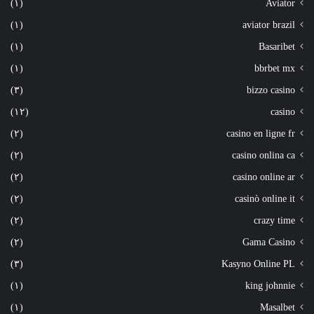
(١)
Aviator
(١)
aviator brazil
(١)
Basaribet
(١)
bbrbet mx
(٣)
bizzo casino
(١٢)
casino
(٢)
casino en ligne fr
(٢)
casino onlina ca
(٢)
casino online ar
(٢)
casinò online it
(٢)
crazy time
(٢)
Gama Casino
(٣)
Kasyno Online PL
(١)
king johnnie
(١)
Masalbet