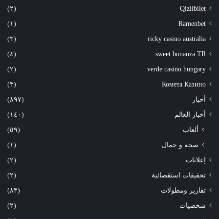
(٢)
Qizilbilet
(١)
Ramenbet
(٣)
ricky casino australia
(٤)
sweet bonanza TR
(٢)
verde casino hungary
(٣)
Комета Казино
أخبار
(٨٩٧)
أخبار العالم
(١٤٠)
ألعاب
(٥٩)
صحة و جمال
(١)
إعلانات
(٢)
تحقيقات استقصائية
(٢)
تقارير ومطولات
(٨٣)
شخصيات
(٢)