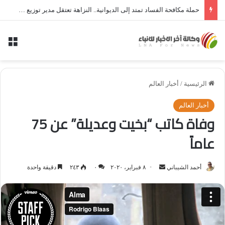
حملة مكافحة الفساد تمتد إلى الديوانية.. النزاهة تعتقل مدير توزيع كهرباء الديوانية السابق ومعاونه
الق
الرئيسية
/
أخبار العالم
أخبار العالم
وفاة كاتب “بخيت وعديلة” عن 75
عاماً
أحمد الشيباني
أ
٨ فبراير، ٢٠٢٠
٠
٢٤٣
دقيقة واحدة
ر
س
ل
ب