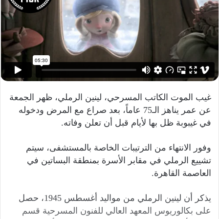
ر
ي
د
ا
إ
ل
ك
ت
غيب الموت الكاتب المسرحي، لينين الرملي، ظهر الجمعة
ر
و
عن عمر يناهز الـ75 عاماً، بعد صراع مع المرض ودخوله
ن
في غيبوبة ظل بها لأيام قبل أن تعلن وفاته.
ي
ا
وفور الانتهاء من الترتيبات الخاصة بالمستشفى، سيتم
تشييع الرملي في مقابر الأسرة بمنطقة البساتين في
العاصمة القاهرة.
يذكر أن لينين الرملي من مواليد أغسطس 1945، حصل
على بكالوريوس المعهد العالي للفنون المسرحية قسم