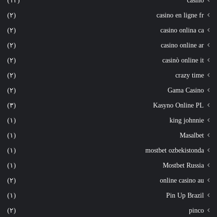
(١٢)
casino
(٢)
casino en ligne fr
(٢)
casino onlina ca
(٢)
casino online ar
(٢)
casinò online it
(٢)
crazy time
(٢)
Gama Casino
(٣)
Kasyno Online PL
(١)
king johnnie
(١)
Masalbet
(١)
mostbet ozbekistonda
(١)
Mostbet Russia
(٢)
online casino au
(١)
Pin Up Brazil
(٢)
pinco