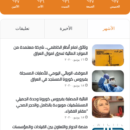
٣٧
٣٦
٣٦
٣٧
٣٧
℃
℃
℃
℃
℃
الخميس
الجمعة
السبت
الأحد
الأثنين
الأشهر
الأخيرة
تعليقات
وثائق امام أنظار الكاظمي.. شركة معتمدة من
الموارد المائية تسرق اموال العراق
١٦ يونيو، ٢٠٢٠
الموقف الوبائي اليومي للأصابات المسجلة
بفيروس كورونا المستجد في العراق
١٨ يونيو، ٢٠٢٠
النائبة المصابة بفيروس كورونا وحدة الجميلي
المستشفيات موبوءة بالكامل والحجر الصحي
“مقابر الفقراء.
١٨ يونيو، ٢٠٢٠
منصة الحوار والتعاون بين القيادات والمؤسسات