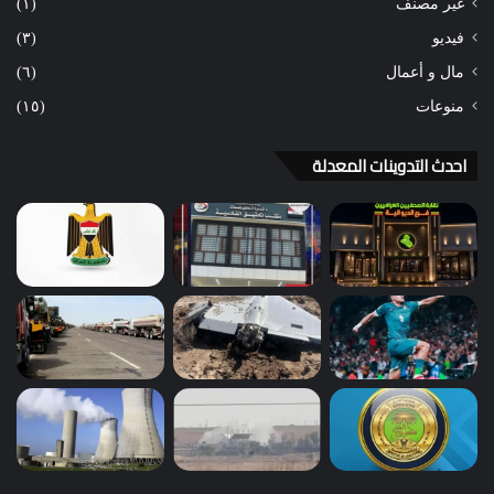
غير مصنف
(١)
فيديو
(٣)
مال و أعمال
(٦)
منوعات
(١٥)
احدث التدوينات المعدلة