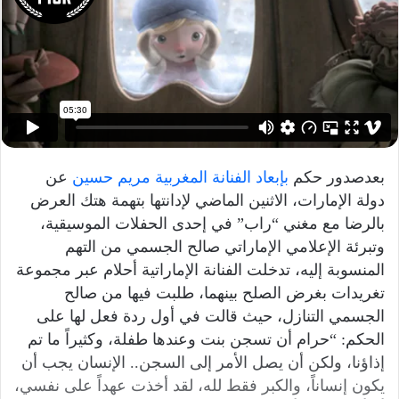
ر
ي
د
ا
إ
ل
ك
ت
بعدصدور حكم
بإبعاد الفنانة المغربية مريم حسين
عن
ر
و
دولة الإمارات، الاثنين الماضي لإدانتها بتهمة هتك العرض
ن
بالرضا مع مغني “راب” في إحدى الحفلات الموسيقية،
ي
وتبرئة الإعلامي الإماراتي صالح الجسمي من التهم
ا
المنسوبة إليه، تدخلت الفنانة الإماراتية أحلام عبر مجموعة
تغريدات بغرض الصلح بينهما، طلبت فيها من صالح
الجسمي التنازل، حيث قالت في أول ردة فعل لها على
الحكم: “حرام أن تسجن بنت وعندها طفلة، وكثيراً ما تم
إذاؤنا، ولكن أن يصل الأمر إلى السجن.. الإنسان يجب أن
يكون إنساناً، والكبر فقط لله، لقد أخذت عهداً على نفسي،