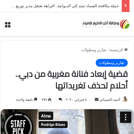
حملة مكافحة الفساد تمتد إلى الديوانية.. النزاهة تعتقل مدير توزيع كهرباء الديوانية السابق ومعاونه
الق
الرئيسية
/
تقارير ومطولات
تقارير ومطولات
قضية إبعاد فنانة مغربية من دبي..
أحلام تحذف تغريداتها
أحمد الشيباني
أ
٨ فبراير، ٢٠٢٠
٠
٢٧٨
دقيقة واحدة
ر
س
ل
ب