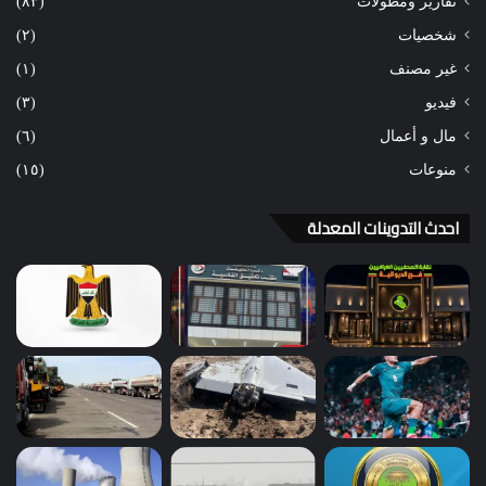
تقارير ومطولات
(٨٣)
شخصيات
(٢)
غير مصنف
(١)
فيديو
(٣)
مال و أعمال
(٦)
منوعات
(١٥)
احدث التدوينات المعدلة