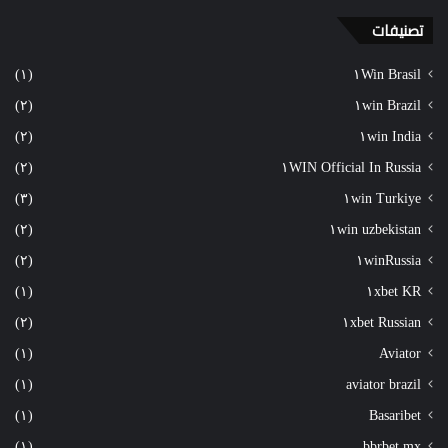
تصنيفات
(١)
١Win Brasil
(٢)
١win Brazil
(٢)
١win India
(٢)
١WIN Official In Russia
(٣)
١win Turkiye
(٢)
١win uzbekistan
(٢)
١winRussia
(١)
١xbet KR
(٢)
١xbet Russian
(١)
Aviator
(١)
aviator brazil
(١)
Basaribet
(١)
bbrbet mx