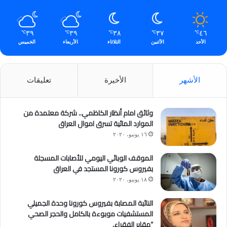
٣٩
٣٩
٣٨
٣٧
٤٦
℃
℃
℃
℃
℃
الأحد
الأثنين
الثلاثاء
الأربعاء
الخميس
الأشهر
الأخيرة
تعليقات
وثائق امام أنظار الكاظمي.. شركة معتمدة من
الموارد المائية تسرق اموال العراق
١٦ يونيو، ٢٠٢٠
الموقف الوبائي اليومي للأصابات المسجلة
بفيروس كورونا المستجد في العراق
١٨ يونيو، ٢٠٢٠
النائبة المصابة بفيروس كورونا وحدة الجميلي
المستشفيات موبوءة بالكامل والحجر الصحي
“مقابر الفقراء.