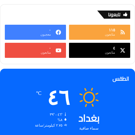
تابعونا
٠
١١٥
متابعون
معجبون
٠
٤
متابعون
متابعون
الطقس
٤٦
℃
بغداد
٤٦º - ٣٩º
٨%
٢.٧٥ كيلومتر/ساعة
سماء صافية