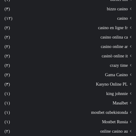
(٣)
bizzo casino
(١٢)
casino
(٢)
casino en ligne fr
(٢)
casino onlina ca
(٢)
casino online ar
(٢)
casinò online it
(٢)
crazy time
(٢)
Gama Casino
(٣)
Kasyno Online PL
(١)
king johnnie
(١)
Masalbet
(١)
mostbet ozbekistonda
(١)
Mostbet Russia
(٢)
online casino au