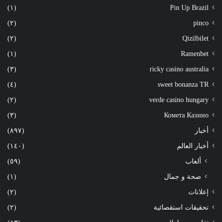
(١)
Pin Up Brazil
(٢)
pinco
(٢)
Qizilbilet
(١)
Ramenbet
(٣)
ricky casino australia
(٤)
sweet bonanza TR
(٢)
verde casino hungary
(٣)
Комета Казино
أخبار
(٨٩٧)
أخبار العالم
(١٤٠)
ألعاب
(٥٩)
صحة و جمال
(١)
إعلانات
(٢)
تحقيقات استقصائية
(٢)