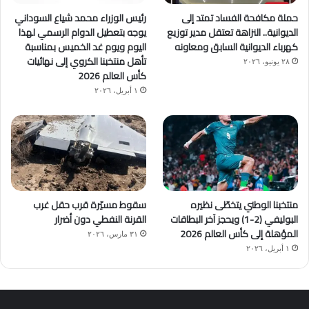
حملة مكافحة الفساد تمتد إلى
رئيس الوزراء محمد شياع السوداني
الديوانية.. النزاهة تعتقل مدير توزيع
يوجه بتعطيل الدوام الرسمي لهذا
كهرباء الديوانية السابق ومعاونه
اليوم ويوم غد الخميس بمناسبة
تأهل منتخبنا الكروي إلى نهائيات
٢٨ يونيو، ٢٠٢٦
كأس العالم 2026
١ أبريل، ٢٠٢٦
منتخبنا الوطني يتخطّى نظيره
سقوط مسيّرة قرب حقل غرب
البوليفي (2-1) ويحجز آخر البطاقات
القرنة النفطي دون أضرار
المؤهلة إلى كأس العالم 2026
٣١ مارس، ٢٠٢٦
١ أبريل، ٢٠٢٦