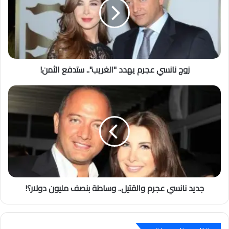
ل
إ
ل
ك
ت
ر
زوج نانسي عجرم يهدد "الغريب".. ستدفع الثمن!
و
ن
ي
جديد نانسي عجرم والقتيل.. وساطة بنصف مليون دولار؟!