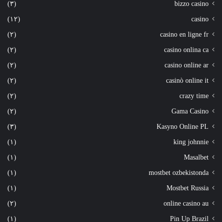
(٣)
bizzo casino
(١٢)
casino
(٢)
casino en ligne fr
(٢)
casino onlina ca
(٢)
casino online ar
(٢)
casinò online it
(٢)
crazy time
(٢)
Gama Casino
(٣)
Kasyno Online PL
(١)
king johnnie
(١)
Masalbet
(١)
mostbet ozbekistonda
(١)
Mostbet Russia
(٢)
online casino au
(١)
Pin Up Brazil