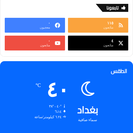
تابعونا
٠
١١٥
متابعون
معجبون
٠
٤
متابعون
متابعون
الطقس
٤٠
℃
بغداد
٤٠º - ٣٨º
١٤%
٦.٢٤ كيلومتر/ساعة
سماء صافية