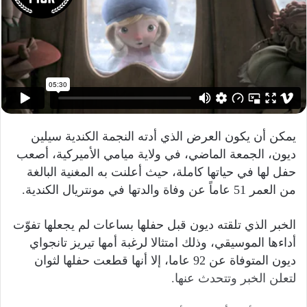
ر
ي
د
ا
إ
ل
ك
ت
يمكن أن يكون العرض الذي أدته النجمة الكندية سيلين
ر
و
ديون، الجمعة الماضي، في ولاية ميامي الأميركية، أصعب
ن
حفل لها في حياتها كاملة، حيث أعلنت به المغنية البالغة
ي
من العمر 51 عاماً عن وفاة والدتها في مونتريال الكندية.
ا
الخبر الذي تلقته ديون قبل حفلها بساعات لم يجعلها تفوّت
أداءها الموسيقي، وذلك امتثالا لرغبة أمها تيريز تانجواي
ديون المتوفاة عن 92 عاما، إلا أنها قطعت حفلها لثوان
لتعلن الخبر وتتحدث عنها.