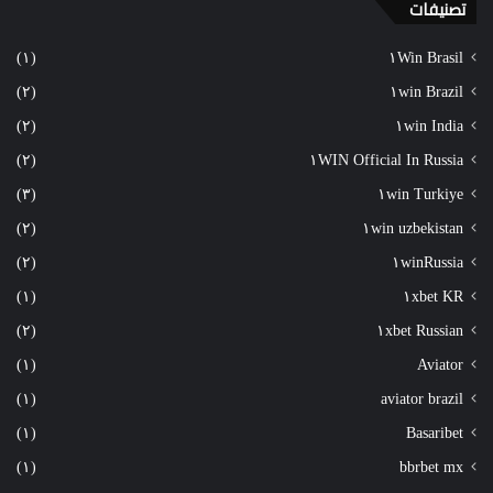
تصنيفات
(١)
١Win Brasil
(٢)
١win Brazil
(٢)
١win India
(٢)
١WIN Official In Russia
(٣)
١win Turkiye
(٢)
١win uzbekistan
(٢)
١winRussia
(١)
١xbet KR
(٢)
١xbet Russian
(١)
Aviator
(١)
aviator brazil
(١)
Basaribet
(١)
bbrbet mx