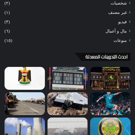
شخصيات
(٢)
غير مصنف
(١)
فيديو
(٣)
مال و أعمال
(٦)
منوعات
(١٥)
احدث التدوينات المعدلة