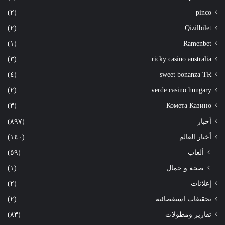
(٢)
pinco
(٢)
Qizilbilet
(١)
Ramenbet
(٣)
ricky casino australia
(٤)
sweet bonanza TR
(٢)
verde casino hungary
(٣)
Комета Казино
أخبار
(٨٩٧)
أخبار العالم
(١٤٠)
ألعاب
(٥٩)
صحة و جمال
(١)
إعلانات
(٢)
تحقيقات استقصائية
(٢)
تقارير ومطولات
(٨٣)