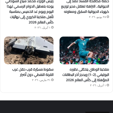
حملة مكافحة الفساد تمتد إلى
رئيس الوزراء محمد شياع السوداني
الديوانية.. النزاهة تعتقل مدير توزيع
يوجه بتعطيل الدوام الرسمي لهذا
كهرباء الديوانية السابق ومعاونه
اليوم ويوم غد الخميس بمناسبة
تأهل منتخبنا الكروي إلى نهائيات
٢٨ يونيو، ٢٠٢٦
كأس العالم 2026
١ أبريل، ٢٠٢٦
منتخبنا الوطني يتخطّى نظيره
سقوط مسيّرة قرب حقل غرب
البوليفي (2-1) ويحجز آخر البطاقات
القرنة النفطي دون أضرار
المؤهلة إلى كأس العالم 2026
٣١ مارس، ٢٠٢٦
١ أبريل، ٢٠٢٦