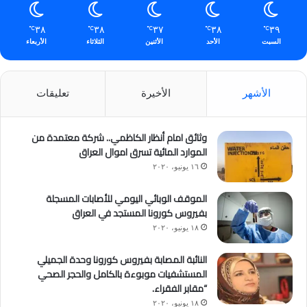
٣٨
٣٨
٣٧
٣٨
٣٩
℃
℃
℃
℃
℃
السبت
الأحد
الأثنين
الثلاثاء
الأربعاء
الأشهر
الأخيرة
تعليقات
وثائق امام أنظار الكاظمي.. شركة معتمدة من
الموارد المائية تسرق اموال العراق
١٦ يونيو، ٢٠٢٠
الموقف الوبائي اليومي للأصابات المسجلة
بفيروس كورونا المستجد في العراق
١٨ يونيو، ٢٠٢٠
النائبة المصابة بفيروس كورونا وحدة الجميلي
المستشفيات موبوءة بالكامل والحجر الصحي
“مقابر الفقراء.
١٨ يونيو، ٢٠٢٠