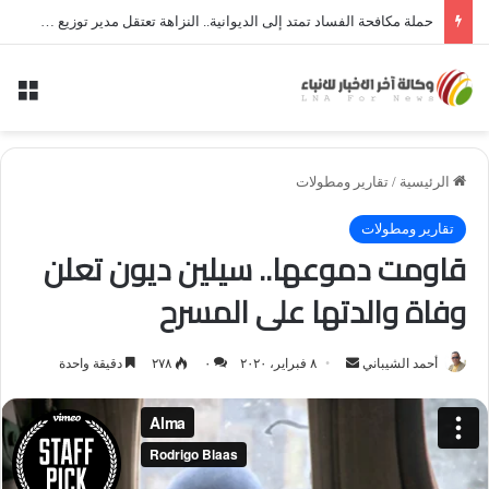
حملة مكافحة الفساد تمتد إلى الديوانية.. النزاهة تعتقل مدير توزيع كهرباء الديوانية السابق ومعاونه
الق
الرئيسية
/
تقارير ومطولات
تقارير ومطولات
قاومت دموعها.. سيلين ديون تعلن
وفاة والدتها على المسرح
أحمد الشيباني
أ
٨ فبراير، ٢٠٢٠
٠
٢٧٨
دقيقة واحدة
ر
س
ل
ب