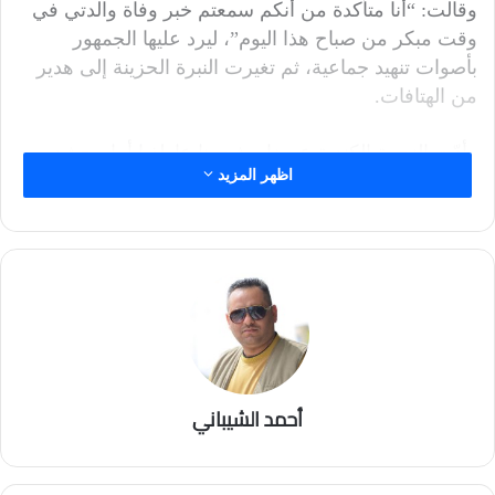
وقالت: “أنا متأكدة من أنكم سمعتم خبر وفاة والدتي في
وقت مبكر من صباح هذا اليوم”، ليرد عليها الجمهور
بأصوات تنهيد جماعية، ثم تغيرت النبرة الحزينة إلى هدير
من الهتافات.
وأدّت النجمة الكندية عرضا مشحونا عاطفيا أمام حشد
اظهر المزيد
ممتلئ في أميركان إيرلاينز أرينا.
ثم طمأنت النجمة جمهورها عليها وقالت: “أنا على ما يرام
ونحن جميعا بخير”، وبعد أن قاومت الدموع، واصلت ديون
الحديث عن كيف كانت والدتها مريضة لفترة طويلة، وأن
العائلة كانت تعرف أنها لن تبقى معهم لفترة أطول.
ملخص المراجعة
أحمد الشيباني