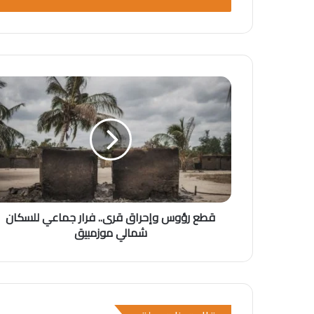
ب
ر
ي
د
ك
ا
ل
إ
ل
ك
ت
ر
و
ن
قطع رؤوس وإحراق قرى.. فرار جماعي للسكان
ي
شمالي موزمبيق