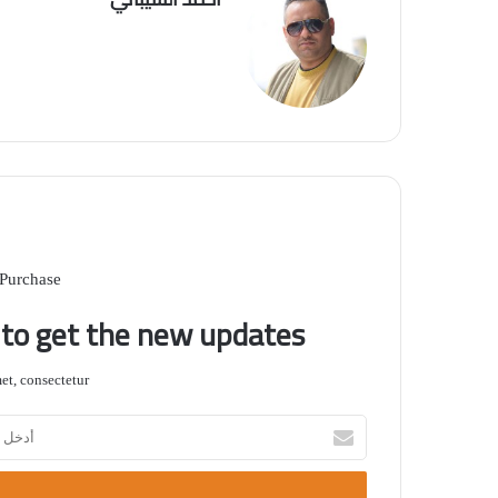
 Purchase
t to get the new updates!
t, consectetur.
أ
د
خ
ل