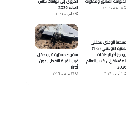
الديوانية السابق ومعاونه
الكروي إلى نهائيات كأس
العالم 2026
٢٨ يونيو، ٢٠٢٦
١ أبريل، ٢٠٢٦
منتخبنا الوطني يتخطّى
نظيره البوليفي (2-1)
سقوط مسيّرة قرب حقل
ويحجز آخر البطاقات
غرب القرنة النفطي دون
المؤهلة إلى كأس العالم
أضرار
2026
٣١ مارس، ٢٠٢٦
١ أبريل، ٢٠٢٦