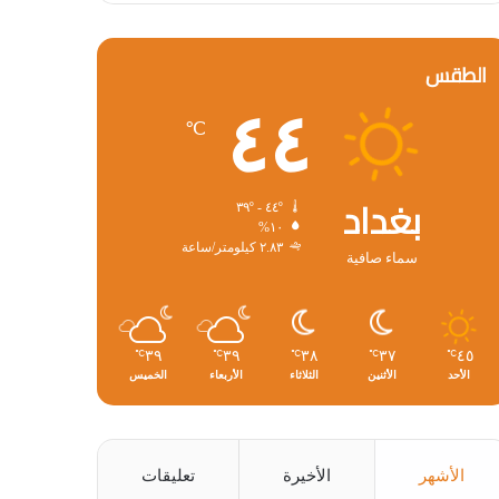
الطقس
٤٤
℃
بغداد
٤٤º - ٣٩º
١٠%
٢.٨٣ كيلومتر/ساعة
سماء صافية
٣٩
٣٩
٣٨
٣٧
٤٥
℃
℃
℃
℃
℃
الأحد
الأثنين
الثلاثاء
الأربعاء
الخميس
الأشهر
الأخيرة
تعليقات