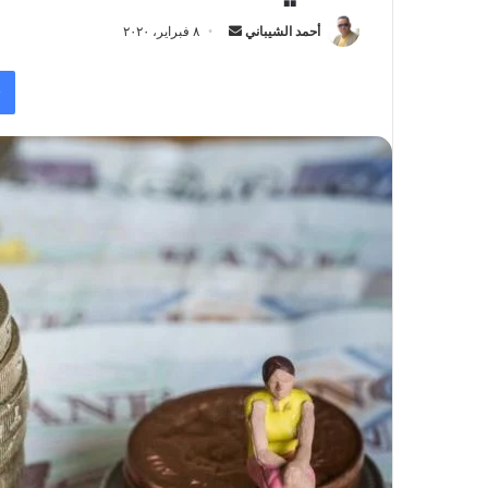
أحمد الشيباني
أ
٨ فبراير، ٢٠٢٠
ر
س
ل
ب
ر
ي
د
ا
إ
ل
ك
ت
ر
و
ن
ي
ا