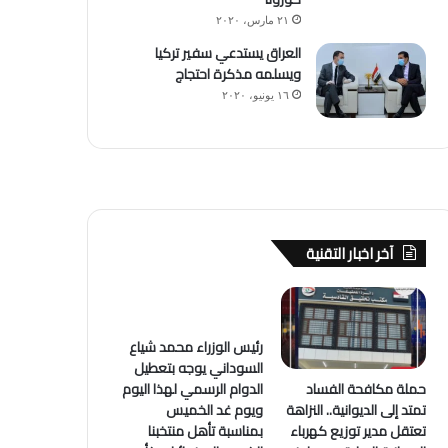
٢١ مارس، ٢٠٢٠
العراق يستدعي سفير تركيا
ويسلمه مذكرة احتجاج
١٦ يونيو، ٢٠٢٠
آخر اخبار التقنية
رئيس الوزراء محمد شياع
السوداني يوجه بتعطيل
حملة مكافحة الفساد
الدوام الرسمي لهذا اليوم
تمتد إلى الديوانية.. النزاهة
ويوم غد الخميس
تعتقل مدير توزيع كهرباء
بمناسبة تأهل منتخبنا