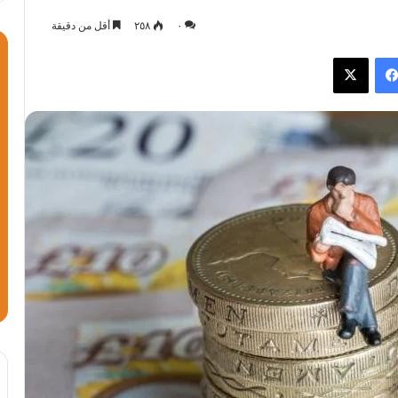
٠
٢٥٨
أقل من دقيقة
فيسبوك
X