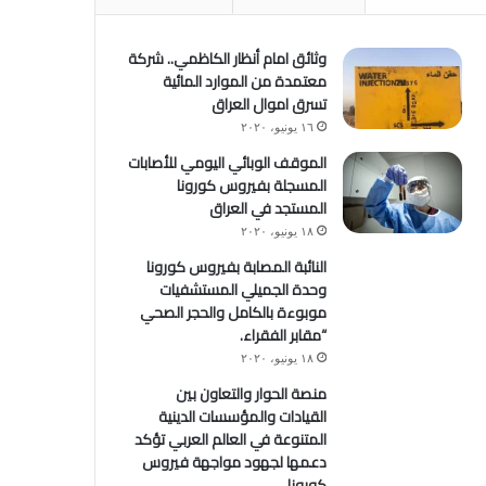
وثائق امام أنظار الكاظمي.. شركة
معتمدة من الموارد المائية
تسرق اموال العراق
١٦ يونيو، ٢٠٢٠
الموقف الوبائي اليومي للأصابات
المسجلة بفيروس كورونا
المستجد في العراق
١٨ يونيو، ٢٠٢٠
النائبة المصابة بفيروس كورونا
وحدة الجميلي المستشفيات
موبوءة بالكامل والحجر الصحي
“مقابر الفقراء.
١٨ يونيو، ٢٠٢٠
منصة الحوار والتعاون بين
القيادات والمؤسسات الدينية
المتنوعة في العالم العربي تؤكد
دعمها لجهود مواجهة فيروس
كورونا