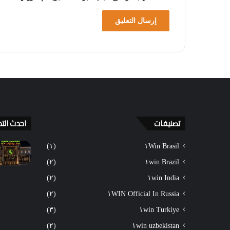
تصنيفات
احدث التد
(١)
١Win Brasil
(٢)
١win Brazil
(٢)
١win India
(٢)
١WIN Official In Russia
(٣)
١win Turkiye
(٢)
١win uzbekistan