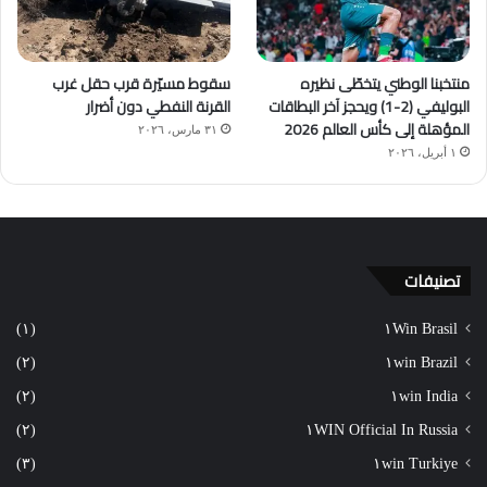
منتخبنا الوطني يتخطّى نظيره
سقوط مسيّرة قرب حقل غرب
البوليفي (2-1) ويحجز آخر البطاقات
القرنة النفطي دون أضرار
المؤهلة إلى كأس العالم 2026
٣١ مارس، ٢٠٢٦
١ أبريل، ٢٠٢٦
تصنيفات
(١)
١Win Brasil
(٢)
١win Brazil
(٢)
١win India
(٢)
١WIN Official In Russia
(٣)
١win Turkiye