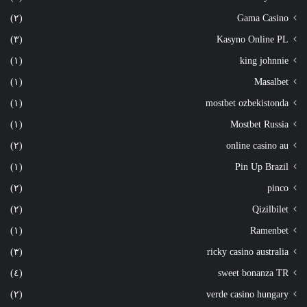
(٢)
Gama Casino
(٣)
Kasyno Online PL
(١)
king johnnie
(١)
Masalbet
(١)
mostbet ozbekistonda
(١)
Mostbet Russia
(٢)
online casino au
(١)
Pin Up Brazil
(٢)
pinco
(٢)
Qizilbilet
(١)
Ramenbet
(٣)
ricky casino australia
(٤)
sweet bonanza TR
(٢)
verde casino hungary