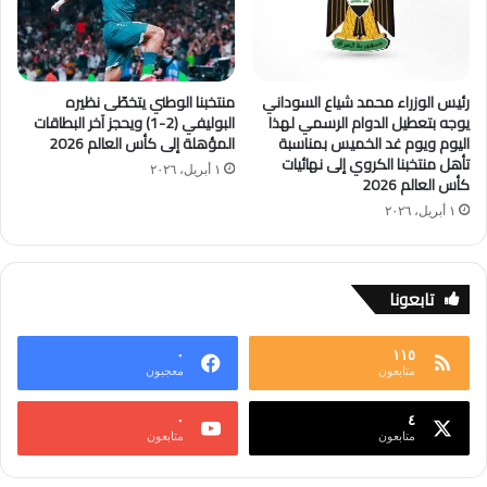
رئيس الوزراء محمد شياع السوداني
منتخبنا الوطني يتخطّى نظيره
يوجه بتعطيل الدوام الرسمي لهذا
البوليفي (2-1) ويحجز آخر البطاقات
اليوم ويوم غد الخميس بمناسبة
المؤهلة إلى كأس العالم 2026
تأهل منتخبنا الكروي إلى نهائيات
١ أبريل، ٢٠٢٦
كأس العالم 2026
١ أبريل، ٢٠٢٦
تابعونا
٠
١١٥
متابعون
معجبون
٠
٤
متابعون
متابعون