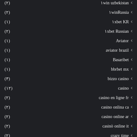
(٢)
١win uzbekistan
(٢)
١winRussia
(١)
١xbet KR
(٢)
١xbet Russian
(١)
Aviator
(١)
aviator brazil
(١)
Basaribet
(١)
bbrbet mx
(٣)
bizzo casino
(١٢)
casino
(٢)
casino en ligne fr
(٢)
casino onlina ca
(٢)
casino online ar
(٢)
casinò online it
(٢)
crazy time