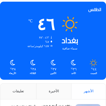
الطقس
٤٦
℃
بغداد
٤٦º - ٣٨º
٧%
٦.٥٧ كيلومتر/ساعة
سماء صافية
٣٨
٣٨
٣٧
٣٦
٤٤
℃
℃
℃
℃
℃
السبت
الأحد
الأثنين
الثلاثاء
الأربعاء
الأشهر
الأخيرة
تعليقات