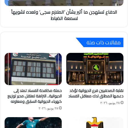
الدفاع تستهجن ما أثير بشأن ’الملازم سجى’ وتعده تشويهاً
لسمعة الضباط
مقالات ذات صلة
نقابة الصحفيين فرع الديوانية تؤكد
حملة مكافحة الفساد تمتد إلى
دعمها المطلق لدك معاقل الفساد
الديوانية.. النزاهة تعتقل مدير توزيع
كهرباء الديوانية السابق ومعاونه
٢٨ يونيو، ٢٠٢٦
٢٨ يونيو، ٢٠٢٦