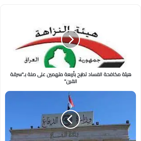
ر
ي
د
ك
ا
ل
إ
ل
ك
ت
ر
هيئة مكافحة الفساد تطيح بأربعة متهمين على صلة بـ"سرقة
و
القرن"
ن
ي