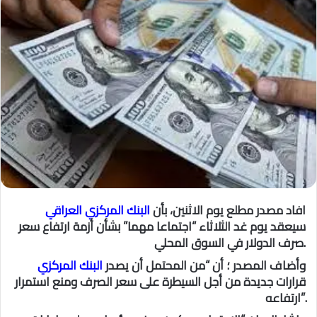
س
ل
ب
ر
ي
د
ا
إ
ل
ك
ت
ر
افاد مصدر مطلع يوم الاثنين، بأن
البنك المركزي العراقي
و
سيعقد يوم غد الثلاثاء “اجتماعا مهما” بشأن أزمة ارتفاع سعر
ن
صرف الدولار في السوق المحلي.
ي
ا
وأضاف المصدر ؛ أن “من المحتمل أن يصدر
البنك المركزي
قرارات جديدة من أجل السيطرة على سعر الصرف ومنع استمرار
ارتفاعه”.