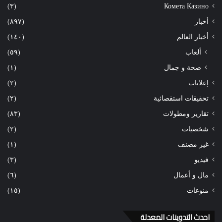
(٣)
Комета Казино
أخبار
(٨٩٧)
أخبار العالم
(١٤٠)
ألعاب
(٥٩)
صحة و جمال
(١)
إعلانات
(٢)
تحقيقات استقصائية
(٢)
تقارير ومطولات
(٨٣)
شخصيات
(٢)
غير مصنف
(١)
فيديو
(٣)
مال و أعمال
(٦)
منوعات
(١٥)
احدث التدوينات المعدلة