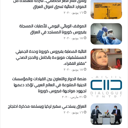
وثائق امام أنظار الكاظمي.. شركة معتمدة من
الموارد المائية تسرق اموال العراق
١٦ يونيو، ٢٠٢٠
الموقف الوبائي اليومي للأصابات المسجلة
بفيروس كورونا المستجد في العراق
١٨ يونيو، ٢٠٢٠
النائبة المصابة بفيروس كورونا وحدة الجميلي
المستشفيات موبوءة بالكامل والحجر الصحي
“مقابر الفقراء.
١٨ يونيو، ٢٠٢٠
منصة الحوار والتعاون بين القيادات والمؤسسات
الدينية المتنوعة في العالم العربي تؤكد دعمها
لجهود مواجهة فيروس كورونا
٢١ مارس، ٢٠٢٠
العراق يستدعي سفير تركيا ويسلمه مذكرة احتجاج
١٦ يونيو، ٢٠٢٠